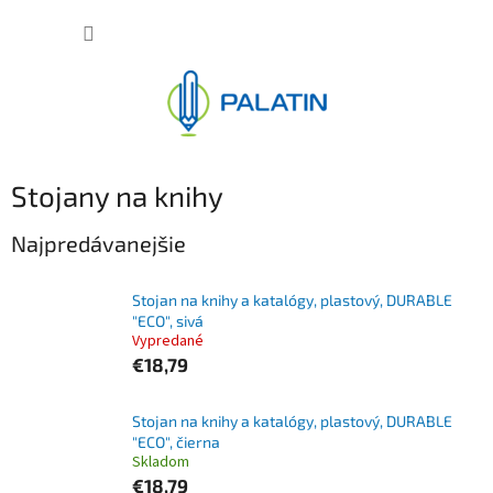
Prejsť
NÁKUP
na
obsah
KOŠÍK
Stojany na knihy
Najpredávanejšie
Stojan na knihy a katalógy, plastový, DURABLE
"ECO", sivá
Vypredané
€18,79
Stojan na knihy a katalógy, plastový, DURABLE
"ECO", čierna
Skladom
€18,79