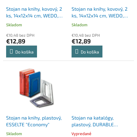
o
o
d
Stojan na knihy, kovový, 2
Stojan na knihy, kovový, 2
v
u
ks, 14x12x14 cm, WEDO,
ks, 14x12x14 cm, WEDO,
k
čierna
svetlosivá
Skladom
Skladom
t
o
€10,48 bez DPH
€10,48 bez DPH
€12,89
€12,89
v
Do košíka
Do košíka
Stojan na knihy, plastový,
Stojan na katalógy,
ESSELTE "Economy"
plastový, DURABLE
"Trend", priehľadný modrý
Skladom
Vypredané