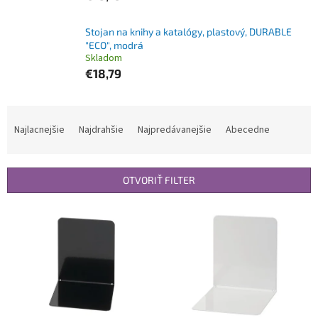
Stojan na knihy a katalógy, plastový, DURABLE
"ECO", modrá
Skladom
€18,79
R
a
Najlacnejšie
Najdrahšie
Najpredávanejšie
Abecedne
d
e
n
OTVORIŤ FILTER
i
e
V
p
ý
r
p
o
i
d
s
u
p
k
r
t