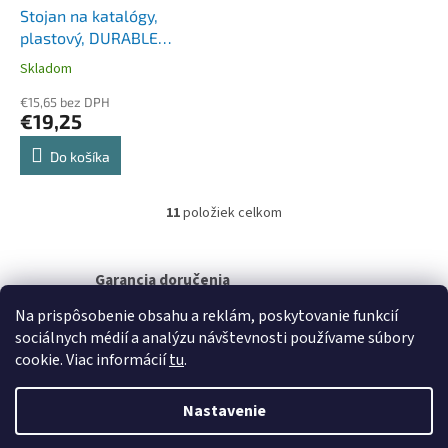
Stojan na katalógy,
plastový, DURABLE
"Trend", priehľadný
Skladom
€15,65 bez DPH
€19,25
Do košíka
11
položiek celkom
O
v
l
á
Garancia doručenia
d
nepoškodeného tovaru
Na prispôsobenie obsahu a reklám, poskytovanie funkcií
a
c
sociálnych médií a analýzu návštevnosti používame súbory
i
Z
cookie. Viac informácií
tu
.
e
á
p
Vytvoril Shoptet
p
Nastavenie
r
ä
v
t