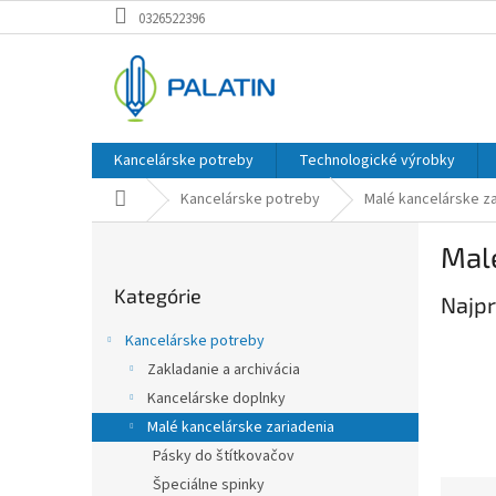
Prejsť
0326522396
na
obsah
Kancelárske potreby
Technologické výrobky
Domov
Kancelárske potreby
Malé kancelárske za
B
Malé
o
Preskočiť
č
Kategórie
kategórie
Najpr
n
ý
Kancelárske potreby
p
Zakladanie a archivácia
a
Kancelárske doplnky
n
e
Malé kancelárske zariadenia
l
Pásky do štítkovačov
Špeciálne spinky
R