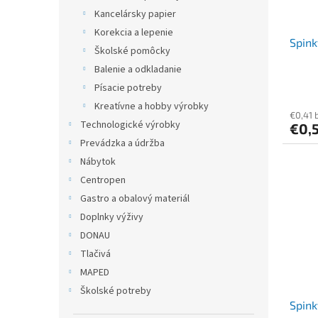
Kancelársky papier
Korekcia a lepenie
Spink
Školské pomôcky
Balenie a odkladanie
Písacie potreby
Kreatívne a hobby výrobky
€0,41 
Technologické výrobky
€0,
Prevádzka a údržba
Nábytok
Centropen
Gastro a obalový materiál
Doplnky výživy
DONAU
Tlačivá
MAPED
Školské potreby
Spink