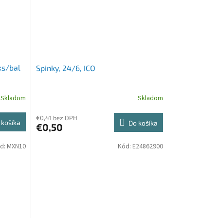
ks/bal
Spinky, 24/6, ICO
Skladom
Skladom
€0,41 bez DPH
 košíka
Do košíka
€0,50
d:
MXN10
Kód:
E24862900