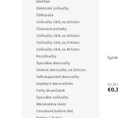
kliešťam
Elektrické zošívačky
Štítkovače
Zošívačky 24/6, na 20 listov
Číslovacie pečiatky
Zošívačky 24/6, na 30 listov
Zošívačky 24/6, na 10 listov
Zošívačky 24/6, na 40 listov
Rozošívačky
Spink
Špeciálne dierovačky
Stolové dierovačky od 30 listov
Veľkokapacitné dierovačky
Doplnky k dierovačkám
€0,26 
€0,
Farby do pečiatok
Špeciálne zošívačky
Mikrobatérie (AAA)
Ceruzkové batérie (AA)