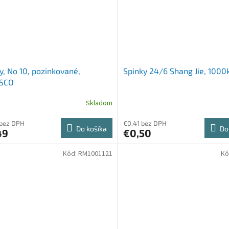
y, No 10, pozinkované,
Spinky 24/6 Shang Jie, 1000
SCO
Skladom
 bez DPH
€0,41 bez DPH
Do košíka
Do
49
€0,50
Kód:
RM1001121
Kó