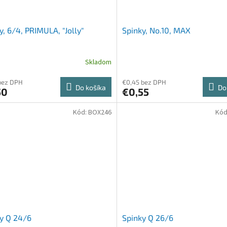
y, 6/4, PRIMULA, "Jolly"
Spinky, No.10, MAX
Skladom
bez DPH
€0,45 bez DPH
Do košíka
Do
50
€0,55
Kód:
BOX246
Kód
y Q 24/6
Spinky Q 26/6