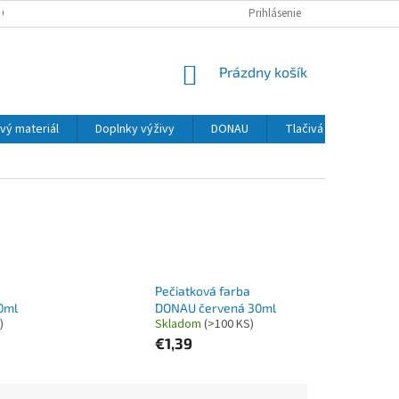
 OSOBNÝCH ÚDAJOV
Prihlásenie
NÁKUPNÝ
Prázdny košík
KOŠÍK
vý materiál
Doplnky výživy
DONAU
Tlačivá
MAPED
Pečiatková farba
0ml
DONAU červená 30ml
)
Skladom
(>100 KS)
€1,39