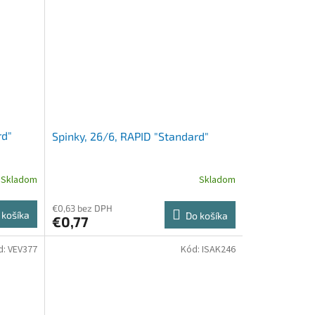
rd"
Spinky, 26/6, RAPID "Standard"
Skladom
Skladom
€0,63 bez DPH
 košíka
Do košíka
€0,77
d:
VEV377
Kód:
ISAK246