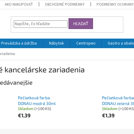
AKO NAKUPOVAŤ
OBCHODNÉ PODMIENKY
PODMIENKY OCHRANY
HĽADAŤ
Prevádzka a údržba
Nábytok
Centropen
Gastro a obalo
riadenia
 kancelárske zariadenia
edávanejšie
Pečiatková farba
Pečiatková farba
DONAU modrá 30ml
DONAU zelená 3
Skladom
(>100 KS)
Skladom
(>100 KS
€1,39
€1,39