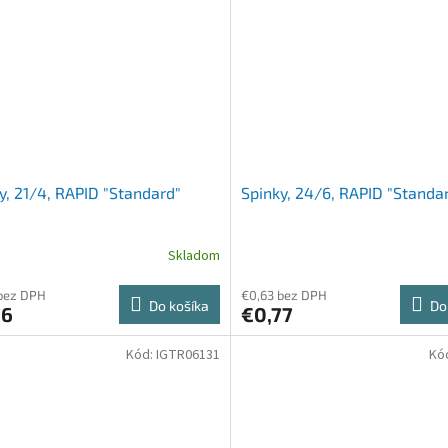
y, 21/4, RAPID "Standard"
Spinky, 24/6, RAPID "Standa
Skladom
bez DPH
€0,63 bez DPH
Do košíka
Do
76
€0,77
Kód:
IGTR06131
Kó