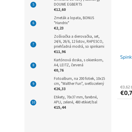
DOUWE EGBERTS
€12,60
Zmeták a lopata, BONUS
"Handrix"
€2,23
Zošívačka a dierovačka, set,
24/6, 26/6, 12 listov, RAPESCO,
priehľadná modrá, so spinkami
€11,96
Spink
Kartónová doska, s okienkom,
A4, LEITZ, červená
€0,76
Fotoalbum, na 200 fotiek, 10x15
cm, "Walther Fun", svetlozelený
€0,62 
€26,33
€0,
Etikety, 70x37 mm, farebné,
APLI, zelené, 480 etikiet/bal
€15,44