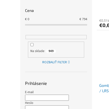
Cena
€
0
€
794
€0,51 
€0,
Na sklade
949
ROZBALIŤ FILTER
Prihlásenie
Gombí
/ LR5
E-mail
Heslo