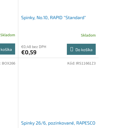
Spinky, No.10, RAPID "Standard"
Skladom
Skladom
€0,48 bez DPH
 košíka
Do košíka
€0,59
:
BOX266
Kód:
IRS11661Z3
Spinky 26/6, pozinkované, RAPESCO