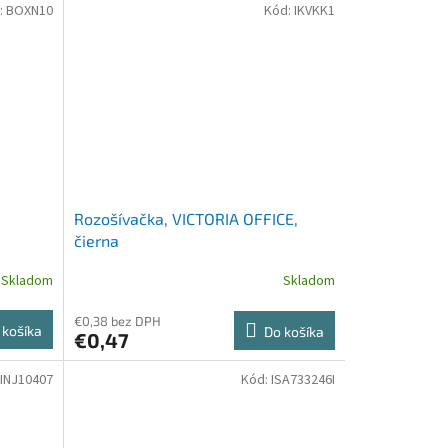
:
BOXN10
Kód:
IKVKK1
Rozošívačka, VICTORIA OFFICE,
čierna
Skladom
Skladom
€0,38 bez DPH
 košíka
Do košíka
€0,47
INJ10407
Kód:
ISA733246I