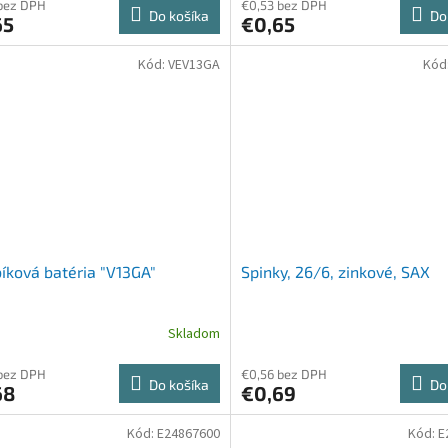
bez DPH
€0,53 bez DPH
Do košíka
Do
65
€0,65
Kód:
VEV13GA
Kód
ková batéria "V13GA"
Spinky, 26/6, zinkové, SAX
Skladom
bez DPH
€0,56 bez DPH
Do košíka
Do
68
€0,69
Kód:
E24867600
Kód:
E