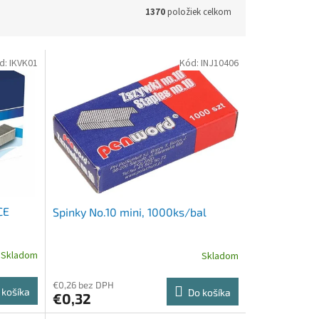
1370
položiek celkom
d:
IKVK01
Kód:
INJ10406
CE
Spinky No.10 mini, 1000ks/bal
Skladom
Skladom
€0,26 bez DPH
 košíka
Do košíka
€0,32