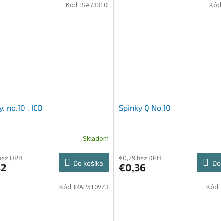
Kód:
ISA73310I
Kód
y, no.10 , ICO
Spinky Q No.10
Skladom
bez DPH
€0,29 bez DPH
Do košíka
Do
32
€0,36
Kód:
IRAP510VZ3
Kód: