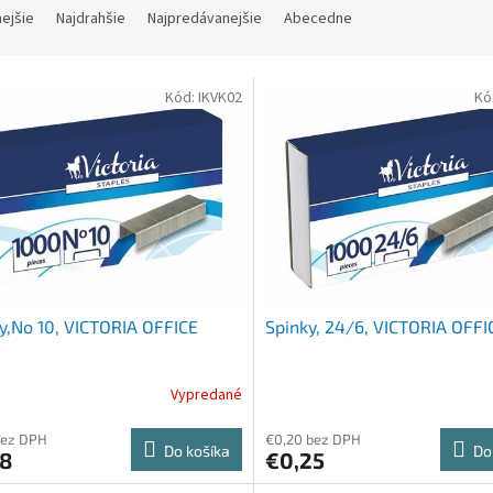
nejšie
Najdrahšie
Najpredávanejšie
Abecedne
Kód:
IKVK02
Kó
y,No 10, VICTORIA OFFICE
Spinky, 24/6, VICTORIA OFFI
Vypredané
bez DPH
€0,20 bez DPH
Do košíka
Do
18
€0,25