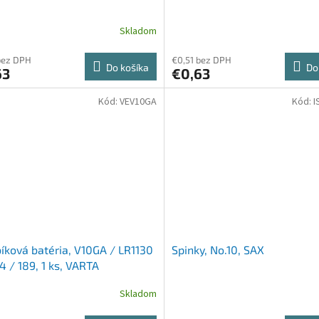
Skladom
bez DPH
€0,51 bez DPH
Do košíka
Do
63
€0,63
Kód:
VEV10GA
Kód:
I
ková batéria, V10GA / LR1130
Spinky, No.10, SAX
4 / 189, 1 ks, VARTA
Skladom