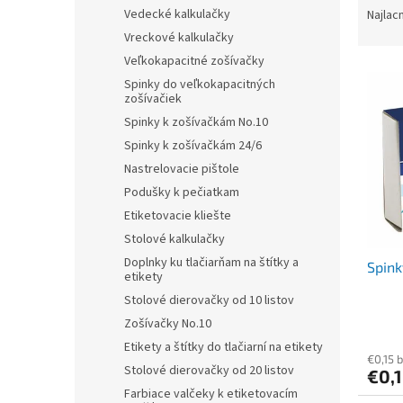
a
Vedecké kalkulačky
Najlac
d
Vreckové kalkulačky
e
Veľkokapacitné zošívačky
V
n
Spinky do veľkokapacitných
ý
i
zošívačiek
p
e
Spinky k zošívačkám No.10
i
p
Spinky k zošívačkám 24/6
s
r
Nastrelovacie pištole
p
o
r
d
Podušky k pečiatkam
o
u
Etiketovacie kliešte
d
k
Stolové kalkulačky
u
t
Doplnky ku tlačiarňam na štítky a
Spink
k
o
etikety
t
v
Stolové dierovačky od 10 listov
o
Zošívačky No.10
v
Etikety a štítky do tlačiarní na etikety
€0,15 
Stolové dierovačky od 20 listov
€0,
Farbiace valčeky k etiketovacím