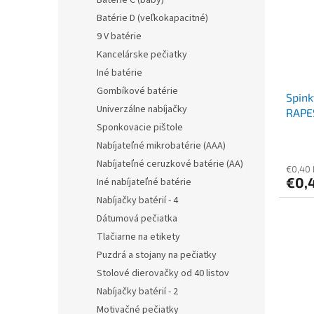
Batérie C (baby)
Batérie D (veľkokapacitné)
9 V batérie
Kancelárske pečiatky
Iné batérie
Gombíkové batérie
Spink
Univerzálne nabíjačky
RAPE
Sponkovacie pištole
Nabíjateľné mikrobatérie (AAA)
Nabíjateľné ceruzkové batérie (AA)
€0,40
€0,
Iné nabíjateľné batérie
Nabíjačky batérií - 4
Dátumová pečiatka
Tlačiarne na etikety
Puzdrá a stojany na pečiatky
Stolové dierovačky od 40 listov
Nabíjačky batérií - 2
Motivačné pečiatky