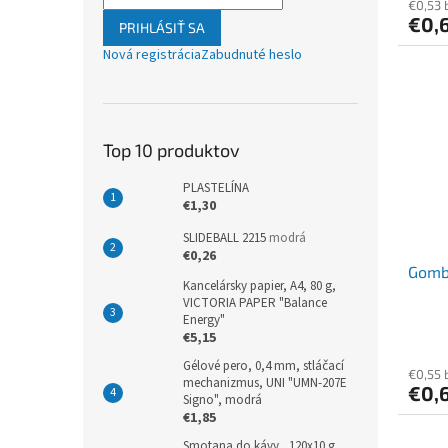
€0,53 
€0,
PRIHLÁSIŤ SA
Nová registrácia
Zabudnuté heslo
Top 10 produktov
PLASTELÍNA
€1,30
SLIDEBALL 2215
modrá
€0,26
Gombí
Kancelársky papier, A4, 80 g,
VICTORIA PAPER "Balance
Energy"
€5,15
Gélové pero, 0,4 mm, stláčací
€0,55 
mechanizmus, UNI "UMN-207E
€0,
Signo", modrá
€1,85
Smotana do kávy , 120x10 g,