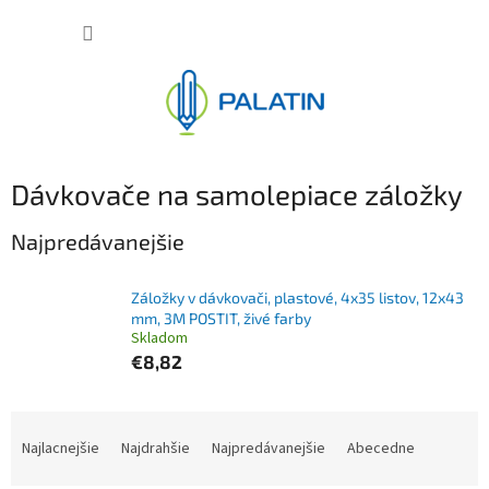
Prejsť
NÁKUP
na
obsah
KOŠÍK
Dávkovače na samolepiace záložky
Najpredávanejšie
Záložky v dávkovači, plastové, 4x35 listov, 12x43
mm, 3M POSTIT, živé farby
Skladom
€8,82
R
a
Najlacnejšie
Najdrahšie
Najpredávanejšie
Abecedne
d