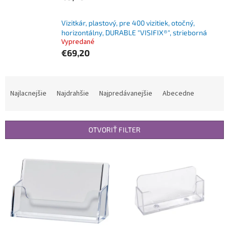
Vizitkár, plastový, pre 400 vizitiek, otočný,
horizontálny, DURABLE "VISIFIX®", strieborná
Vypredané
€69,20
R
a
Najlacnejšie
Najdrahšie
Najpredávanejšie
Abecedne
d
e
n
OTVORIŤ FILTER
i
e
V
p
ý
r
p
o
i
d
s
u
p
k
r
t