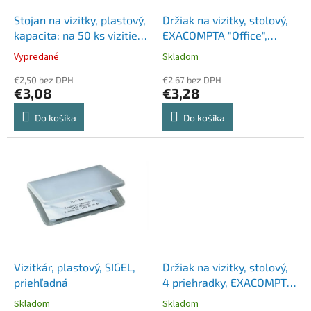
o
o
d
Stojan na vizitky, plastový,
Držiak na vizitky, stolový,
v
u
kapacita: na 50 ks vizitiek,
EXACOMPTA "Office",
k
HELIT, číry
priehľadný
Vypredané
Skladom
t
o
€2,50 bez DPH
€2,67 bez DPH
€3,08
€3,28
v
Do košíka
Do košíka
Vizitkár, plastový, SIGEL,
Držiak na vizitky, stolový,
priehľadná
4 priehradky, EXACOMPTA
"Office", priehľadný
Skladom
Skladom