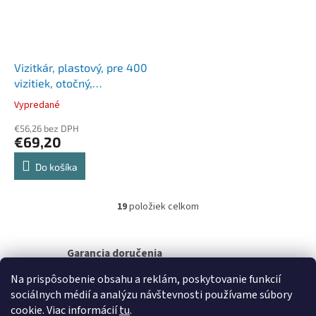
Vizitkár, plastový, pre 400
vizitiek, otočný,
horizontálny, DURABLE
Vypredané
"VISIFIX®", strieborná
€56,26 bez DPH
€69,20
Do košíka
19
položiek celkom
O
v
l
á
Garancia doručenia
d
nepoškodeného tovaru
a
Na prispôsobenie obsahu a reklám, poskytovanie funkcií
c
sociálnych médií a analýzu návštevnosti používame súbory
i
Z
cookie. Viac informácií
tu
.