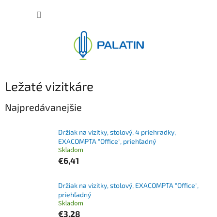
Prejsť
NÁKUP
na
obsah
KOŠÍK
Ležaté vizitkáre
Najpredávanejšie
Držiak na vizitky, stolový, 4 priehradky,
EXACOMPTA "Office", priehľadný
Skladom
€6,41
Držiak na vizitky, stolový, EXACOMPTA "Office",
priehľadný
Skladom
€3,28