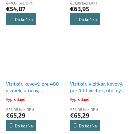
€44,61 bez DPH
€51,99 bez DPH
€54,87
€63,95
Do košíka
Do košíka
Vizitkár, kovový, pre 400
Vizitkár, Vizitkár, kovový,
vizitiek, otočný,
pre 400 vizitiek, otočný,
horizontálny, DURABLE
horizontálny, DURABLE
Vypredané
Vypredané
"VISIFIX®", čierna
"VISIFIX®", strieborná
€53,08 bez DPH
€53,08 bez DPH
€65,29
€65,29
Do košíka
Do košíka