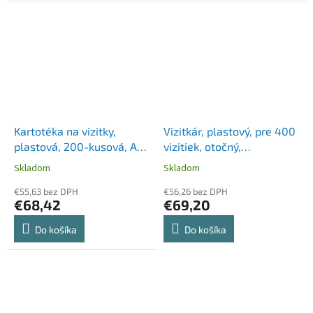
Kartotéka na vizitky,
Vizitkár, plastový, pre 400
plastová, 200-kusová, A-Z
vizitiek, otočný,
rozlišovač, ležatá,
horizontálny, DURABLE
Skladom
Skladom
DURABLE, "VISIFIX®",
"VISIFIX®", čierna
čierna
€55,63 bez DPH
€56,26 bez DPH
€68,42
€69,20
Do košíka
Do košíka