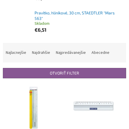
Pravítko, hliníkové, 30 cm, STAEDTLER "Mars
563"
Skladom
€6,51
R
a
Najlacnejšie
Najdrahšie
Najpredávanejšie
Abecedne
d
e
n
OTVORIŤ FILTER
i
e
V
p
ý
r
p
o
i
d
s
u
p
k
r
t