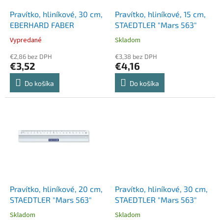
o
o
d
Pravítko, hliníkové, 30 cm,
Pravítko, hliníkové, 15 cm,
v
u
EBERHARD FABER
STAEDTLER "Mars 563"
k
Vypredané
Skladom
t
o
€2,86 bez DPH
€3,38 bez DPH
€3,52
€4,16
v
Do košíka
Do košíka
Pravítko, hliníkové, 20 cm,
Pravítko, hliníkové, 30 cm,
STAEDTLER "Mars 563"
STAEDTLER "Mars 563"
Skladom
Skladom