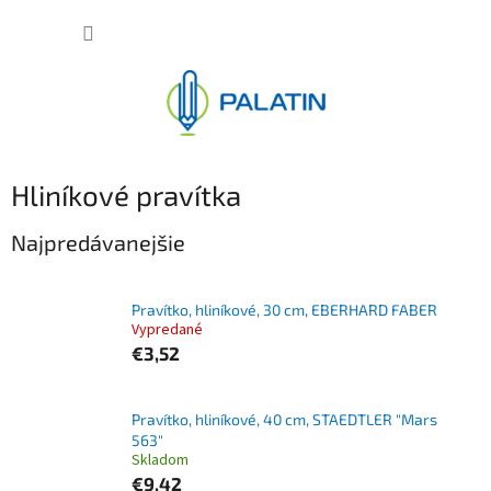
Prejsť
NÁKUP
na
obsah
KOŠÍK
Hliníkové pravítka
Najpredávanejšie
Pravítko, hliníkové, 30 cm, EBERHARD FABER
Vypredané
€3,52
Pravítko, hliníkové, 40 cm, STAEDTLER "Mars
563"
Skladom
€9,42