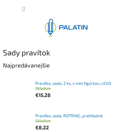
Prejsť
NÁKUP
na
obsah
KOŠÍK
Sady pravítok
Najpredávanejšie
Pravítko, sada, 2 ks, s mini figúrkou, LEGO
Skladom
€15,28
Pravítko, sada, ROTRING, priehľadná
Skladom
€8,22