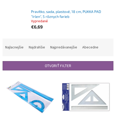
Pravítko, sada, plastové, 18 cm, PUKKA PAD
"Irlen", 5 rôznych farieb
Vypredané
€6,69
R
a
Najlacnejšie
Najdrahšie
Najpredávanejšie
Abecedne
d
e
n
OTVORIŤ FILTER
i
e
V
p
ý
r
p
o
i
d
s
u
p
k
r
t