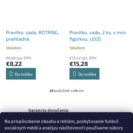
Pravítko, sada, ROTRING,
Pravítko, sada, 2 ks, s mini
priehľadná
figúrkou, LEGO
Skladom
Skladom
€6,68 bez DPH
€12,42 bez DPH
€8,22
€15,28
Do košíka
Do košíka
10
položiek celkom
O
v
l
á
Garancia doručenia
d
nepoškodeného tovaru
a
Na prispôsobenie obsahu a reklám, poskytovanie funkcií
c
sociálnych médií a analýzu návštevnosti používame súbory
i