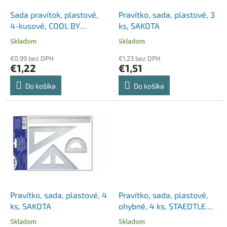
o
o
d
Sada pravítok, plastové,
Pravítko, sada, plastové, 3
v
u
4-kusové, COOL BY
ks, SAKOTA
k
VICTORIA, modrá
Skladom
Skladom
t
o
€0,99 bez DPH
€1,23 bez DPH
€1,22
€1,51
v
Do košíka
Do košíka
Pravítko, sada, plastové, 4
Pravítko, sada, plastové,
ks, SAKOTA
ohybné, 4 ks, STAEDTLER
"569 PB", mix farieb
Skladom
Skladom