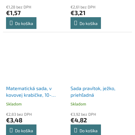
€1,28 bez DPH
€2,61 bez DPH
€1,57
€3,21
Do košíka
Do košíka
Matematická sada, v
Sada pravítok, ježko,
kovovej krabičke, 10-
priehľadná
kusová, s pravítkom,
Skladom
Skladom
kružidlom a
príslušenstvom,
€2,83 bez DPH
€3,92 bez DPH
€3,48
€4,82
STAEDTLER® "557 10"
Do košíka
Do košíka