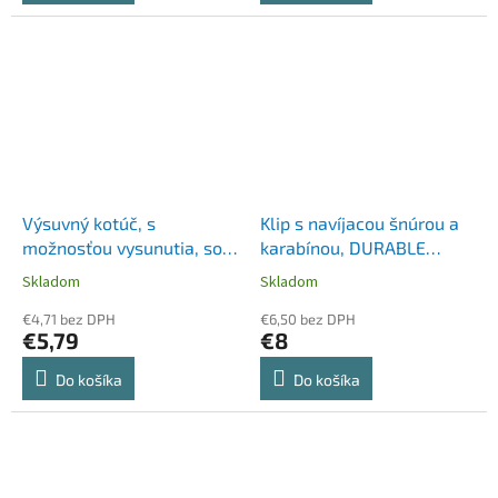
Výsuvný kotúč, s
Klip s navíjacou šnúrou a
možnosťou vysunutia, so
karabínou, DURABLE
svorkou, DURABLE "Style",
"Extra strong", biela
Skladom
Skladom
žltý
€4,71 bez DPH
€6,50 bez DPH
€5,79
€8
Do košíka
Do košíka