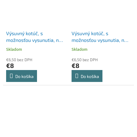
Výsuvný kotúč, s
Výsuvný kotúč, s
možnosťou vysunutia, na
možnosťou vysunutia, na
patent, DURABLE "Extra
patent, DURABLE "Extra
Skladom
Skladom
Strong", čierny
Strong", tmavomodrý
€6,50 bez DPH
€6,50 bez DPH
€8
€8
Do košíka
Do košíka