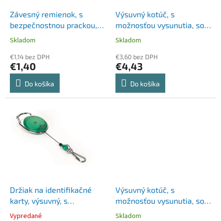
o
o
d
Závesný remienok, s
Výsuvný kotúč, s
v
u
bezpečnostnou prackou,
možnosťou vysunutia, so
k
reflexná, DURABLE
svorkou,VICTORIA OFFICE,
Skladom
Skladom
t
čierna
o
€1,14 bez DPH
€3,60 bez DPH
€1,40
€4,43
v
Do košíka
Do košíka
Držiak na identifikačné
Výsuvný kotúč, s
karty, výsuvný, s
možnosťou vysunutia, so
karabínou, DURABLE
svorkou, DURABLE "Style",
Vypredané
Skladom