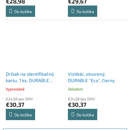
€28,98
€29,67
Do košíka
Do košíka
Držiak na identifikačnú
Vizitkár, otvorený,
kartu, 1 ks, DURABLE
DURABLE "Eco", čierny
"ECO", sivá
Vypredané
Skladom
€24,69 bez DPH
€24,69 bez DPH
€30,37
€30,37
Do košíka
Do košíka