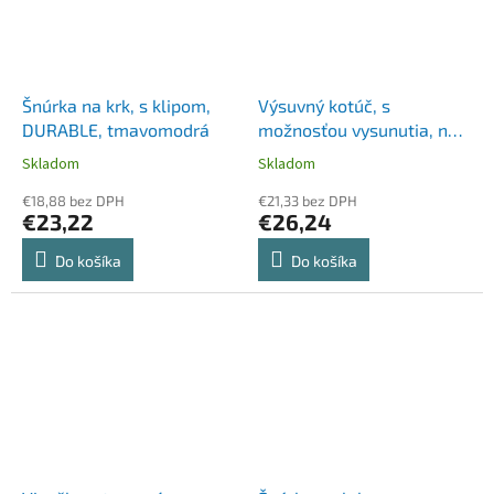
Šnúrka na krk, s klipom,
Výsuvný kotúč, s
DURABLE, tmavomodrá
možnosťou vysunutia, na
patent, DURABLE, čierny
Skladom
Skladom
€18,88 bez DPH
€21,33 bez DPH
€23,22
€26,24
Do košíka
Do košíka