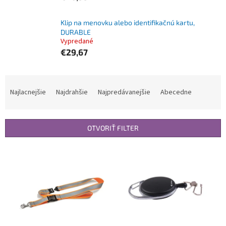
Klip na menovku alebo identifikačnú kartu,
DURABLE
Vypredané
€29,67
R
a
Najlacnejšie
Najdrahšie
Najpredávanejšie
Abecedne
d
e
n
OTVORIŤ FILTER
i
e
V
p
ý
r
p
o
i
d
s
u
p
k
r
t