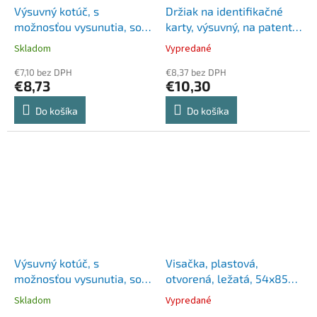
Výsuvný kotúč, s
Držiak na identifikačné
možnosťou vysunutia, so
karty, výsuvný, na patent,
svorkou, DURABLE "Style",
s popruhom na zavesenie
Skladom
Vypredané
čierna
na krk, DURABLE "Extra
€7,10 bez DPH
Strong", čierna
€8,37 bez DPH
€8,73
€10,30
Do košíka
Do košíka
Výsuvný kotúč, s
Visačka, plastová,
možnosťou vysunutia, so
otvorená, ležatá, 54x85
svorkou, DURABLE "Extra
mm, DJOIS
Skladom
Vypredané
strong", čierna