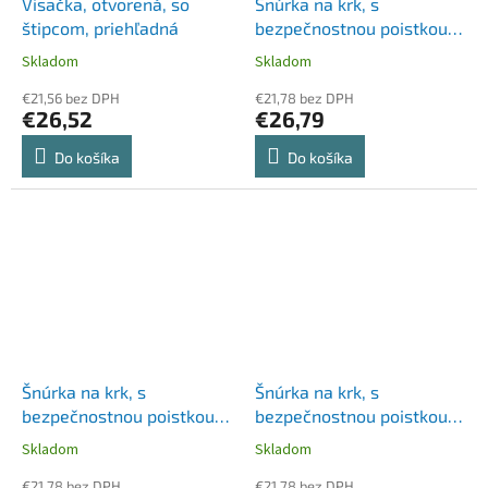
Visačka, otvorená, so
Šnúrka na krk, s
štipcom, priehľadná
bezpečnostnou poistkou,
DURABLE, červená
Skladom
Skladom
€21,56 bez DPH
€21,78 bez DPH
€26,52
€26,79
Do košíka
Do košíka
Šnúrka na krk, s
Šnúrka na krk, s
bezpečnostnou poistkou,
bezpečnostnou poistkou,
DURABLE, čierna
DURABLE, modrá
Skladom
Skladom
€21,78 bez DPH
€21,78 bez DPH