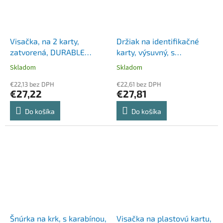
Visačka, na 2 karty,
Držiak na identifikačné
zatvorená, DURABLE
karty, výsuvný, s
"ENCLOSED", priehľadná
karabínou, DURABLE
Skladom
Skladom
€22,13 bez DPH
€22,61 bez DPH
€27,22
€27,81
Do košíka
Do košíka
Šnúrka na krk, s karabínou,
Visačka na plastovú kartu,