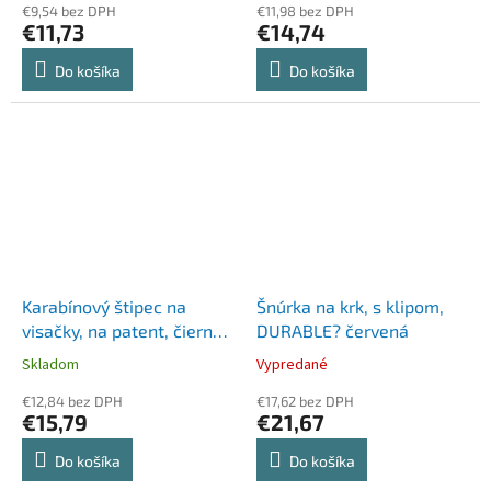
€9,54 bez DPH
€11,98 bez DPH
€11,73
€14,74
Do košíka
Do košíka
Karabínový štipec na
Šnúrka na krk, s klipom,
visačky, na patent, čierna,
DURABLE? červená
DJOIS
Skladom
Vypredané
€12,84 bez DPH
€17,62 bez DPH
€15,79
€21,67
Do košíka
Do košíka