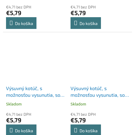
"STYLE", zelená
červený
€4,71 bez DPH
€4,71 bez DPH
€5,79
€5,79
Do košíka
Do košíka
Výsuvný kotúč, s
Výsuvný kotúč, s
možnosťou vysunutia, so
možnosťou vysunutia, so
svorkou, DURABLE "Style",
svorkou, DURABLE "Style",
Skladom
Skladom
čierny
tmavomodrý
€4,71 bez DPH
€4,71 bez DPH
€5,79
€5,79
Do košíka
Do košíka