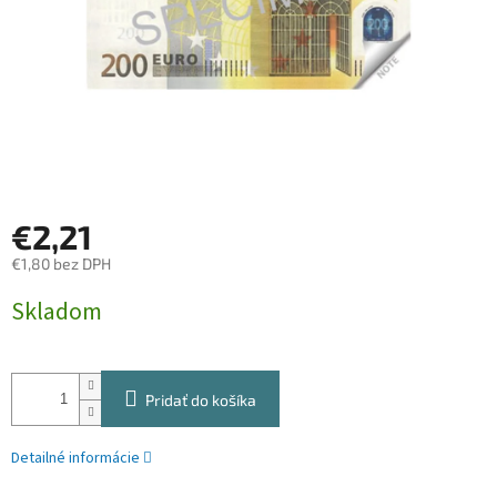
€2,21
€1,80 bez DPH
Jednotková
Skladom
cena:
Pridať do košíka
Detailné informácie