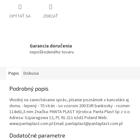
OPÝTAŤ SA
ZDIEĽAŤ
Garancia doručenia
nepoškodeného tovaru
Popis
Diskusia
Podrobný popis
Vhodný na zanechávanie správ, písanie poznámok v kancelárii aj
doma. - lepený - 70 strán - so vzorom 200 EUR bankovky - rozmer:
114x61,5 mm Značka: PANTA PLAST Výrobca: Panta Plast Sp z o.o.
Adresa: Szparagowa 12, PL 91-211 Łódź Poland Web:
www.pantaplast.com.pl Email: pantaplast@pantaplast.com.pl
Dodatočné parametre