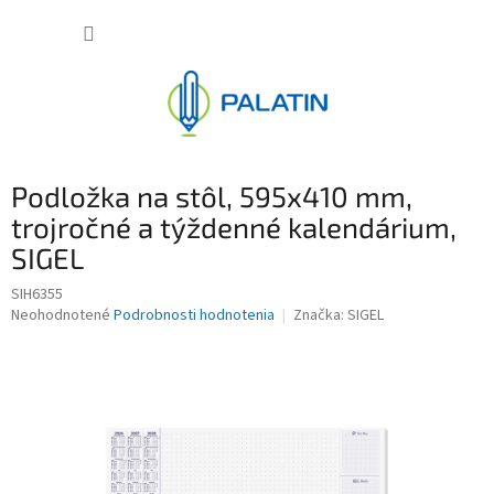
Prejsť
NÁKUP
na
obsah
KOŠÍK
Podložka na stôl, 595x410 mm,
trojročné a týždenné kalendárium,
SIGEL
SIH6355
Priemerné
Neohodnotené
Podrobnosti hodnotenia
Značka:
SIGEL
hodnotenie
produktu
je
0,0
z
5
hviezdičiek.