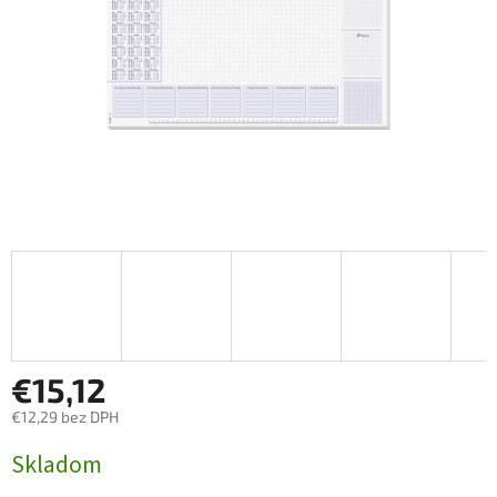
€15,12
€12,29 bez DPH
Jednotková
Skladom
cena: