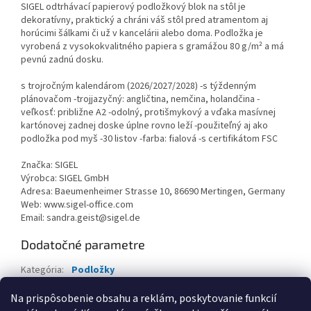
SIGEL odtrhávací papierový podložkový blok na stôl je
dekoratívny, praktický a chráni váš stôl pred atramentom aj
horúcimi šálkami či už v kancelárii alebo doma. Podložka je
vyrobená z vysokokvalitného papiera s gramážou 80 g/m² a má
pevnú zadnú dosku.
s trojročným kalendárom (2026/2027/2028) -s týždenným
plánovačom -trojjazyčný: angličtina, nemčina, holandčina -
veľkosť: približne A2 -odolný, protišmykový a vďaka masívnej
kartónovej zadnej doske úplne rovno leží -použiteľný aj ako
podložka pod myš -30 listov -farba: fialová -s certifikátom FSC
Značka: SIGEL
Výrobca: SIGEL GmbH
Adresa: Baeumenheimer Strasse 10, 86690 Mertingen, Germany
Web: www.sigel-office.com
Email: sandra.geist@sigel.de
Dodatočné parametre
Kategória
:
Podložky
Hmotnosť
:
0.63 kg
Na prispôsobenie obsahu a reklám, poskytovanie funkcií