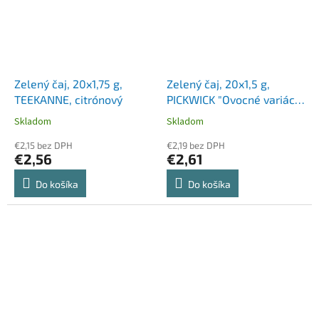
Zelený čaj, 20x1,75 g,
Zelený čaj, 20x1,5 g,
TEEKANNE, citrónový
PICKWICK "Ovocné variácie
zeleného čaju", kokos,
Skladom
Skladom
brusnica, jahoda-citrónová
€2,15 bez DPH
tráva, mango-jazmín
€2,19 bez DPH
€2,56
€2,61
Do košíka
Do košíka