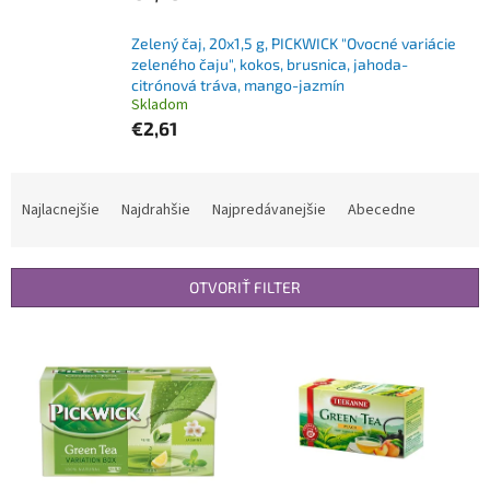
Zelený čaj, 20x1,5 g, PICKWICK "Ovocné variácie
zeleného čaju", kokos, brusnica, jahoda-
citrónová tráva, mango-jazmín
Skladom
€2,61
R
a
Najlacnejšie
Najdrahšie
Najpredávanejšie
Abecedne
d
e
n
OTVORIŤ FILTER
i
e
V
p
ý
r
p
o
i
d
s
u
p
k
r