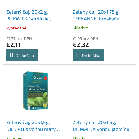
t
o
o
d
Zelený čaj, 20x2 g,
Zelený čaj, 20x1,75 g,
v
u
PICKWICK "Variácie",
TEEKANNE, broskyňa
k
citrón, jazmín, earl grey,
Vypredané
Skladom
t
mäta
o
€1,77 bez DPH
€1,95 bez DPH
€2,11
€2,32
v
Do košíka
Do košíka
Zelený čaj, 20x1,5g,
Zelený čaj, 20x1,5g,
DILMAH s vôňou mäty
DILMAH, s vôňou jazmínu
"Maroko"
Skladom
Skladom