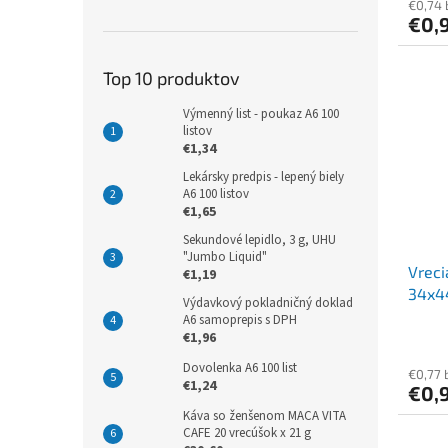
€0,74
€0,
Top 10 produktov
Výmenný list - poukaz A6 100
listov
€1,34
Lekársky predpis - lepený biely
A6 100 listov
€1,65
Sekundové lepidlo, 3 g, UHU
"Jumbo Liquid"
Vreci
€1,19
34x44
Výdavkový pokladničný doklad
A6 samoprepis s DPH
€1,96
Dovolenka A6 100 list
€0,77 
€1,24
€0,
Káva so ženšenom MACA VITA
CAFE 20 vrecúšok x 21 g