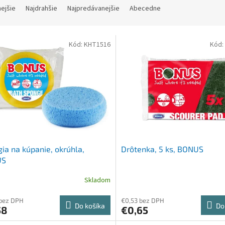
nejšie
Najdrahšie
Najpredávanejšie
Abecedne
Kód:
KHT1516
Kód:
ia na kúpanie, okrúhla,
Drôtenka, 5 ks, BONUS
US
Skladom
 bez DPH
€0,53 bez DPH
Do košíka
Do
58
€0,65