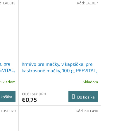
d:
LAE018
Kód:
LAE017
, pre
Krmivo pre mačky, v kapsičke, pre
EVITAL,
kastrované mačky, 100 g, PREVITAL,
v pečeňovej omáčke
Skladom
Skladom
€0,61 bez DPH
 košíka
Do košíka
€0,75
:
LUSE029
Kód:
KHT490