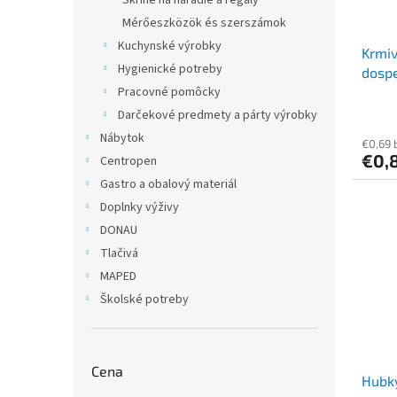
Skrine na náradie a regály
Mérőeszközök és szerszámok
Kuchynské výrobky
Krmiv
Hygienické potreby
dospe
Pracovné pomôcky
kurac
Darčekové predmety a párty výrobky
Nábytok
€0,69 
€0,
Centropen
Gastro a obalový materiál
Doplnky výživy
DONAU
Tlačivá
MAPED
Školské potreby
Cena
Hubky