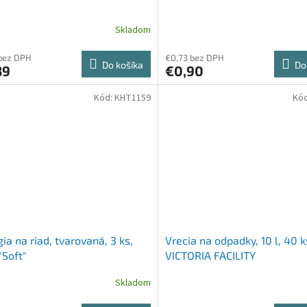
Skladom
bez DPH
€0,73 bez DPH
Do košíka
Do
89
€0,90
Kód:
KHT1159
Kó
ia na riad, tvarovaná, 3 ks,
Vrecia na odpadky, 10 l, 40 k
"Soft"
VICTORIA FACILITY
Skladom