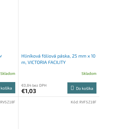
v
Hliníková fóliová páska, 25 mm x 10
m, VICTORIA FACILITY
Skladom
Skladom
€0,84 bez DPH
 košíka
Do košíka
€1,03
:
RVSZ18F
Kód:
RVFSZ18F