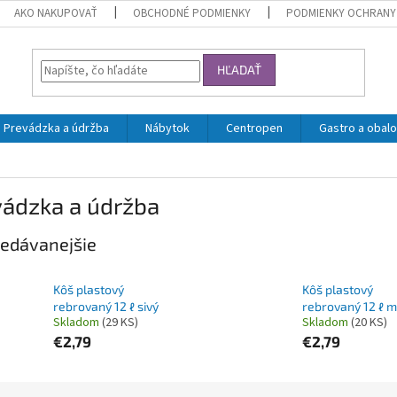
AKO NAKUPOVAŤ
OBCHODNÉ PODMIENKY
PODMIENKY OCHRANY
HĽADAŤ
Prevádzka a údržba
Nábytok
Centropen
Gastro a obalo
vádzka a údržba
edávanejšie
Kôš plastový
Kôš plastový
rebrovaný 12 ℓ sivý
rebrovaný 12 ℓ 
Skladom
(29 KS)
Skladom
(20 KS)
€2,79
€2,79