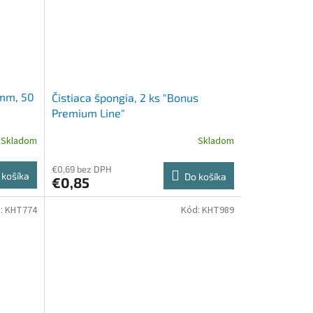
 mm, 50
Čistiaca špongia, 2 ks "Bonus
Premium Line"
Skladom
Skladom
€0,69 bez DPH
 košíka
Do košíka
€0,85
:
KHT774
Kód:
KHT989