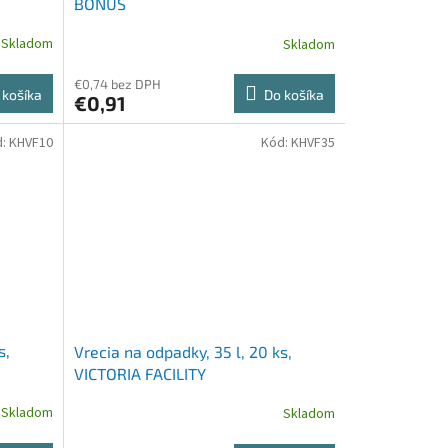
BONUS
Skladom
Skladom
€0,74 bez DPH
 košíka
Do košíka
€0,91
d:
KHVF10
Kód:
KHVF35
s,
Vrecia na odpadky, 35 l, 20 ks,
VICTORIA FACILITY
Skladom
Skladom