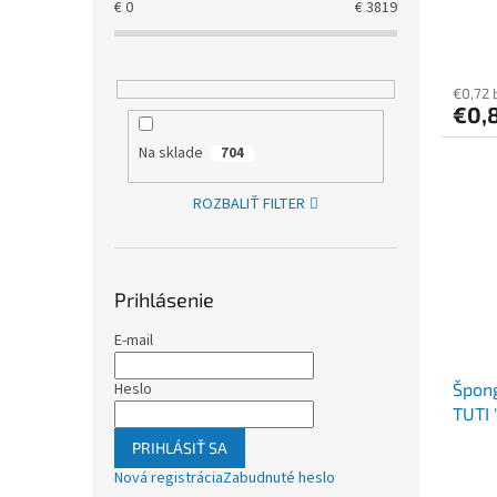
€
0
€
3819
€0,72 
€0,
Na sklade
704
ROZBALIŤ FILTER
Prihlásenie
E-mail
Heslo
Špong
TUTI 
PRIHLÁSIŤ SA
Nová registrácia
Zabudnuté heslo