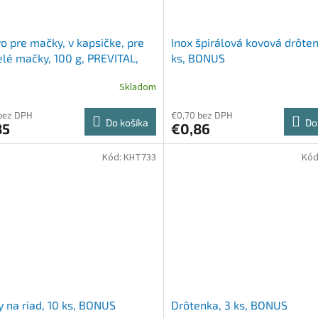
o pre mačky, v kapsičke, pre
Inox špirálová kovová drôten
lé mačky, 100 g, PREVITAL,
ks, BONUS
ie v aspiku
Skladom
bez DPH
€0,70 bez DPH
Do košíka
Do
85
€0,86
Kód:
KHT733
Kód
 na riad, 10 ks, BONUS
Drôtenka, 3 ks, BONUS