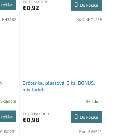
€0,75 bez DPH
 košíka
Do košíka
€0,92
:
KHT192
Kód:
KHT1289
s,
Drôtenka, plastová, 3 ks, BONUS,
mix farieb
Skladom
Skladom
€0,80 bez DPH
 košíka
Do košíka
€0,98
ICUND251
Kód:
RVAF25