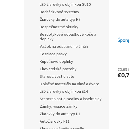
LED žiarovky s objímkou GU10
Dochádzkové systémy
Žiarovky do auta typ H7
Bezpečnostné skrinky
Bezdotykové odpadkové koše a
doplnky
Špong
Valček na odstránenie čmúh
Tesniace pásky
Kúpeľňové doplnky
Chovateľské potreby
€0,63 
€0,
Starostlivosť o auto
Izolačné materiály na okná a dvere
LED žiarovky s objímkou E14
Starostlivosť o rastliny a insekticídy
Zámky, visiace zámky
Žiarovky do auta typ H1
Autožiarovky H11