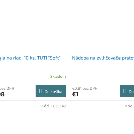
ia na riad, 10 ks, TUTI "Soft"
Nádoba na zvlhčovače prsto
Skladom
 bez DPH
€0,81 bez DPH
Do košíka
Do
98
€1
Kód:
TE58542
Kód