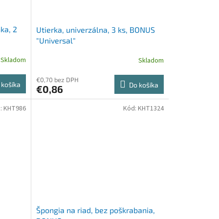
ka, 2
Utierka, univerzálna, 3 ks, BONUS
"Universal"
Skladom
Skladom
€0,70 bez DPH
 košíka
Do košíka
€0,86
:
KHT986
Kód:
KHT1324
Špongia na riad, bez poškrabania,