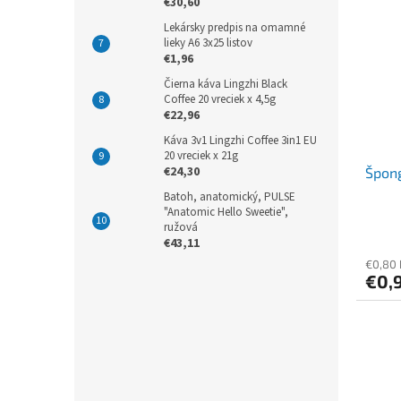
€30,60
Lekársky predpis na omamné
lieky A6 3x25 listov
€1,96
Čierna káva Lingzhi Black
Coffee 20 vreciek x 4,5g
€22,96
Káva 3v1 Lingzhi Coffee 3in1 EU
20 vreciek x 21g
€24,30
Špong
Batoh, anatomický, PULSE
"Anatomic Hello Sweetie",
ružová
€43,11
€0,80
€0,