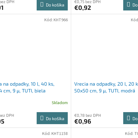
 bez DPH
€0,75 bez DPH
Do košíka
Do
91
€0,92
Kód:
KHT966
Kód
a na odpadky, 10 l, 40 ks,
Vrecia na odpadky, 20 l, 20 k
 cm, 9 µ, TUTI, biela
50x50 cm, 9 µ, TUTI, modrá
Skladom
bez DPH
€0,78 bez DPH
Do košíka
Do
95
€0,96
Kód:
KHT1158
Kód:
T