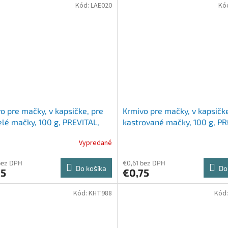
Kód:
LAE020
Kó
o pre mačky, v kapsičke, pre
Krmivo pre mačky, v kapsičke
lé mačky, 100 g, PREVITAL,
kastrované mačky, 100 g, PR
k a moriak v aspiku
v hydinovej omáčke
Vypredané
bez DPH
€0,61 bez DPH
Do košíka
Do
75
€0,75
Kód:
KHT988
Kód