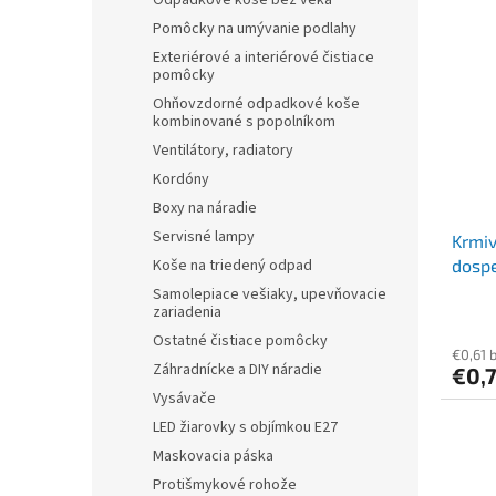
Odpadkové koše bez veka
Pomôcky na umývanie podlahy
Exteriérové a interiérové čistiace
pomôcky
Ohňovzdorné odpadkové koše
kombinované s popolníkom
Ventilátory, radiatory
Kordóny
Boxy na náradie
Servisné lampy
Krmiv
Koše na triedený odpad
dospe
králi
Samolepiace vešiaky, upevňovacie
zariadenia
Ostatné čistiace pomôcky
€0,61 
Záhradnícke a DIY náradie
€0,
Vysávače
LED žiarovky s objímkou E27
Maskovacia páska
Protišmykové rohože