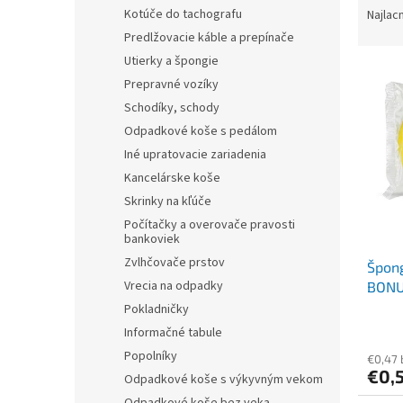
a
Kotúče do tachografu
Najlac
d
Predlžovacie káble a prepínače
e
Utierky a špongie
V
n
Prepravné vozíky
ý
i
Schodíky, schody
p
e
i
p
Odpadkové koše s pedálom
s
r
Iné upratovacie zariadenia
p
o
Kancelárske koše
r
d
Skrinky na kľúče
o
u
Počítačky a overovače pravosti
d
k
bankoviek
u
t
Zvlhčovače prstov
Špong
k
o
Vrecia na odpadky
BON
t
v
o
Pokladničky
v
Informačné tabule
Popolníky
€0,47
€0,
Odpadkové koše s výkyvným vekom