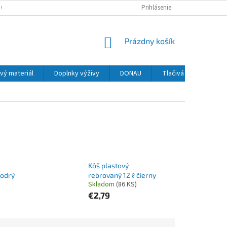
 OSOBNÝCH ÚDAJOV
Prihlásenie
NÁKUPNÝ
Prázdny košík
KOŠÍK
vý materiál
Doplnky výživy
DONAU
Tlačivá
MAPED
Kôš plastový
modrý
rebrovaný 12 ℓ čierny
Skladom
(86 KS)
€2,79