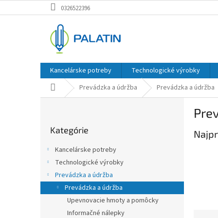
Prejsť
0326522396
na
obsah
Kancelárske potreby
Technologické výrobky
Domov
Prevádzka a údržba
Prevádzka a údržba
B
Pre
o
Preskočiť
č
Kategórie
kategórie
Najpr
n
ý
Kancelárske potreby
p
Technologické výrobky
a
Prevádzka a údržba
n
e
Prevádzka a údržba
l
Upevnovacie hmoty a pomôcky
Informačné nálepky
R