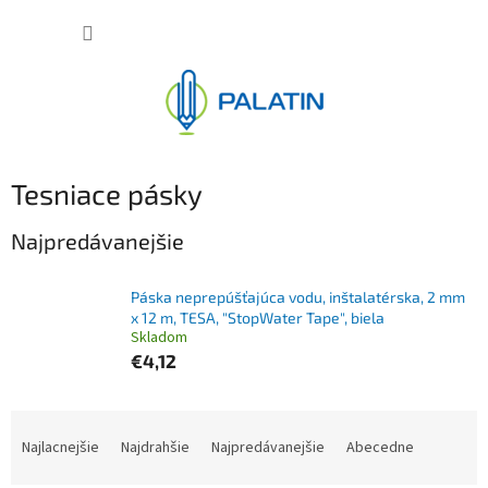
Prejsť
NÁKUP
na
obsah
KOŠÍK
Tesniace pásky
Najpredávanejšie
Páska neprepúšťajúca vodu, inštalatérska, 2 mm
x 12 m, TESA, "StopWater Tape", biela
Skladom
€4,12
R
a
Najlacnejšie
Najdrahšie
Najpredávanejšie
Abecedne
d