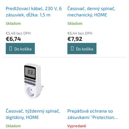
o
o
d
Predlžovací kábel, 230 V, 6
Časovač, denný spínač,
v
u
zásuviek, dĺžka: 1,5 m
mechanický, HOME
k
Skladom
Skladom
t
o
€5,48 bez DPH
€6,44 bez DPH
€6,74
€7,92
v
Do košíka
Do košíka
Časovač, týždenný spínač,
Prepäťová ochrana so
digitálny, HOME
zásuvkami "Protection
Strip", 4 DIN
Skladom
Vypredané