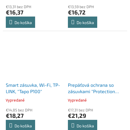
€13,31 bez DPH
€13,59 bez DPH
€16,37
€16,72
Do košíka
Do košíka
Smart zásuvka, Wi-Fi, TP-
Prepäťová ochrana so
LINK, "Tapo P100"
zásuvkami "Protection
Strip", 6 DIN
Vypredané
Vypredané
€14,85 bez DPH
€17,31 bez DPH
€18,27
€21,29
Do košíka
Do košíka