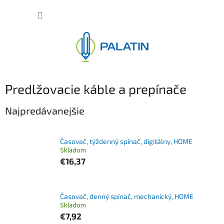
Prejsť
NÁKUP
na
obsah
KOŠÍK
Predlžovacie káble a prepínače
Najpredávanejšie
Časovač, týždenný spínač, digitálny, HOME
Skladom
€16,37
Časovač, denný spínač, mechanický, HOME
Skladom
€7,92