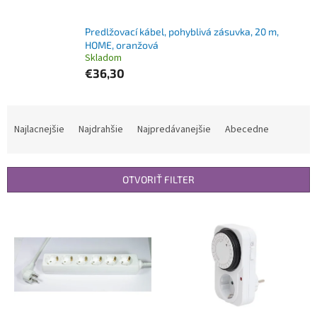
Predlžovací kábel, pohyblivá zásuvka, 20 m,
HOME, oranžová
Skladom
€36,30
R
a
Najlacnejšie
Najdrahšie
Najpredávanejšie
Abecedne
d
e
n
OTVORIŤ FILTER
i
e
V
p
ý
r
p
o
i
d
s
u
p
k
r
t