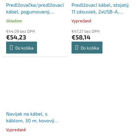
Predlžovačka/predlžovací
Predlžovací kábel, stojatý,
kábel, pogumovaný,
11 zásuviek, 2xUSB-A,
odolný, vhodný exteriéru,
2xUSB-C, VERBATIM
Skladom
Vypredané
20 m, HOME, čierna
"EUPT-01"
€44,09 bez DPH
€47,27 bez DPH
€54,23
€58,14
Do košíka
Do košíka
Navijak na kábel, s
káblom, 30 m, kovový
podstavec, HOME
Vypredané