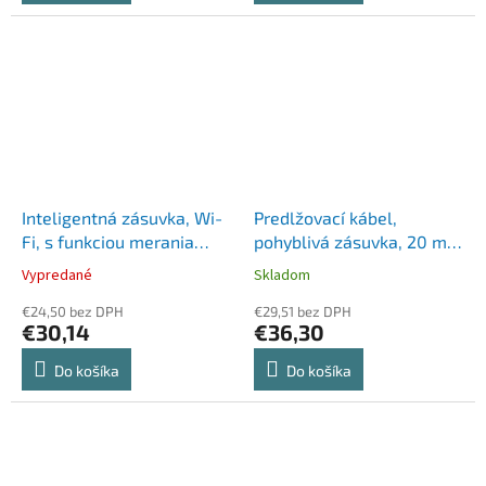
Inteligentná zásuvka, Wi-
Predlžovací kábel,
Fi, s funkciou merania
pohyblivá zásuvka, 20 m,
spotreby, TP-LINK "TAPO
HOME, oranžová
Vypredané
Skladom
P115"
€24,50 bez DPH
€29,51 bez DPH
€30,14
€36,30
Do košíka
Do košíka