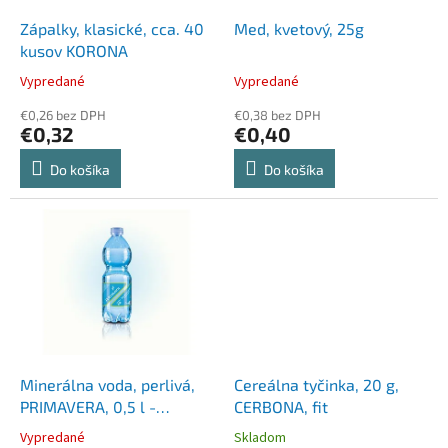
o
o
d
Zápalky, klasické, cca. 40
Med, kvetový, 25g
v
u
kusov KORONA
k
Vypredané
Vypredané
t
o
€0,26 bez DPH
€0,38 bez DPH
€0,32
€0,40
v
Do košíka
Do košíka
Minerálna voda, perlivá,
Cereálna tyčinka, 20 g,
PRIMAVERA, 0,5 l -
CERBONA, fit
zálohovaný obal
Vypredané
Skladom