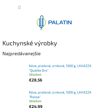
Prejsť
NÁKUP
na
obsah
KOŠÍK
Kuchynské výrobky
Najpredávanejšie
Káva, pražená, zrnková, 1000 g, LAVAZZA
"Qualita Oro"
Skladom
€28,56
Káva, pražená, zrnková, 1000 g, LAVAZZA
"Rossa"
Skladom
€24,99