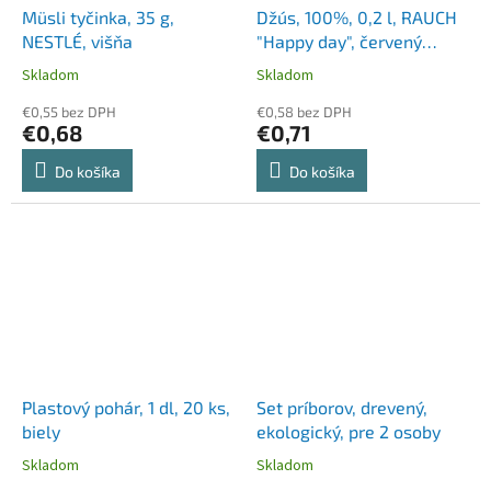
Müsli tyčinka, 35 g,
Džús, 100%, 0,2 l, RAUCH
NESTLÉ, višňa
"Happy day", červený
multivitamín
Skladom
Skladom
€0,55 bez DPH
€0,58 bez DPH
€0,68
€0,71
Do košíka
Do košíka
Plastový pohár, 1 dl, 20 ks,
Set príborov, drevený,
biely
ekologický, pre 2 osoby
Skladom
Skladom