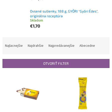
Ovsené sušienky, 188 g, GYŐRI "Győri Édes",
originálna receptúra
Skladom
€1,70
R
a
Najlacnejšie
Najdrahšie
Najpredávanejšie
Abecedne
d
e
n
OTVORIŤ FILTER
i
e
V
p
ý
r
p
o
i
d
s
u
p
k
r
t