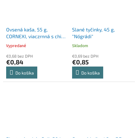
Ovsená kaša, 55 g,
Slané tyčinky, 45 g,
CORNEXI, viaczrnná s chia
"Nógrádi"
semienkami a quinoou,
Vypredané
Skladom
bez pridaného cukru
€0,68 bez DPH
€0,69 bez DPH
€0,84
€0,85
Do košíka
Do košíka