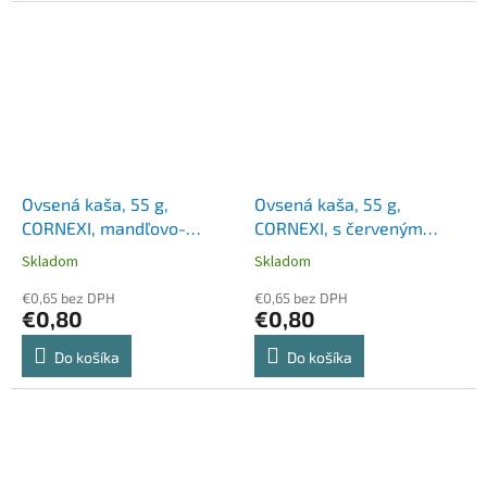
Ovsená kaša, 55 g,
Ovsená kaša, 55 g,
CORNEXI, mandľovo-
CORNEXI, s červeným
kokosová s chia
ovocím a chia semienkami
Skladom
Skladom
semienkami, bez
pridaného cukru
€0,65 bez DPH
€0,65 bez DPH
€0,80
€0,80
Do košíka
Do košíka