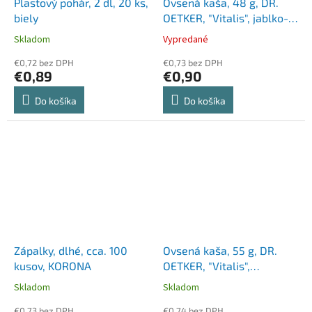
Plastový pohár, 2 dl, 20 ks,
Ovsená kaša, 48 g, DR.
biely
OETKER, "Vitalis", jablko-
škorica
Skladom
Vypredané
€0,72 bez DPH
€0,73 bez DPH
€0,89
€0,90
Do košíka
Do košíka
Zápalky, dlhé, cca. 100
Ovsená kaša, 55 g, DR.
kusov, KORONA
OETKER, "Vitalis",
banánová
Skladom
Skladom
€0,73 bez DPH
€0,74 bez DPH