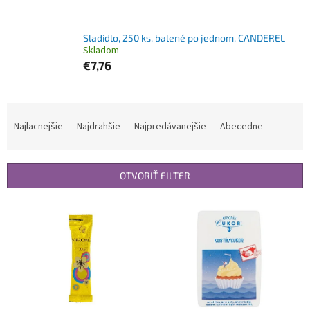
Sladidlo, 250 ks, balené po jednom, CANDEREL
Skladom
€7,76
R
a
Najlacnejšie
Najdrahšie
Najpredávanejšie
Abecedne
d
e
n
OTVORIŤ FILTER
i
e
V
p
ý
r
p
o
i
d
s
u
p
k
r
t