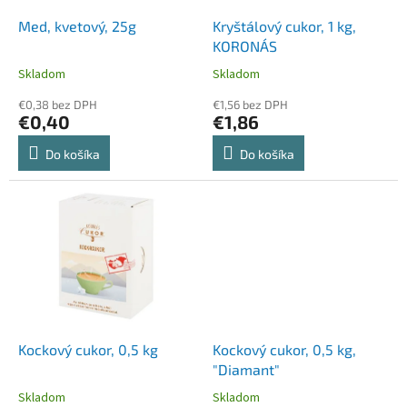
o
o
d
Med, kvetový, 25g
Kryštálový cukor, 1 kg,
v
u
KORONÁS
k
Skladom
Skladom
t
o
€0,38 bez DPH
€1,56 bez DPH
€0,40
€1,86
v
Do košíka
Do košíka
Kockový cukor, 0,5 kg
Kockový cukor, 0,5 kg,
"Diamant"
Skladom
Skladom