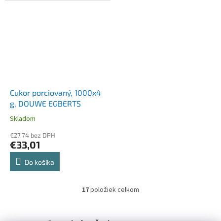
Cukor porciovaný, 1000x4
g, DOUWE EGBERTS
Skladom
€27,74 bez DPH
€33,01
Do košíka
17
položiek celkom
O
v
l