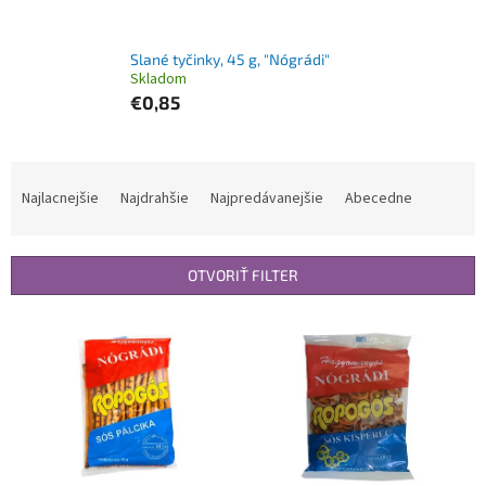
Slané tyčinky, 45 g, "Nógrádi"
Skladom
€0,85
R
a
Najlacnejšie
Najdrahšie
Najpredávanejšie
Abecedne
d
e
n
OTVORIŤ FILTER
i
e
V
p
ý
r
p
o
i
d
s
u
p
k
r
t