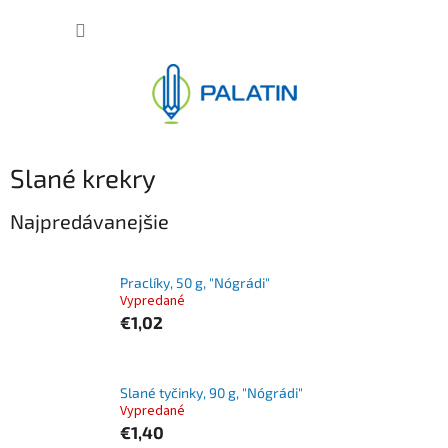
Prejsť
NÁKUP
na
obsah
KOŠÍK
Slané krekry
Najpredávanejšie
Praclíky, 50 g, "Nógrádi"
Vypredané
€1,02
Slané tyčinky, 90 g, "Nógrádi"
Vypredané
€1,40