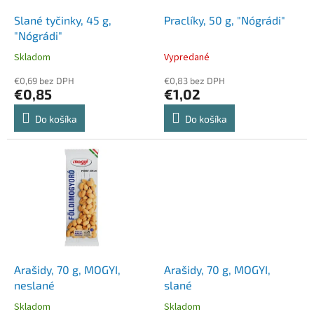
o
o
d
Slané tyčinky, 45 g,
Praclíky, 50 g, "Nógrádi"
v
u
"Nógrádi"
k
Skladom
Vypredané
t
o
€0,69 bez DPH
€0,83 bez DPH
€0,85
€1,02
v
Do košíka
Do košíka
Arašidy, 70 g, MOGYI,
Arašidy, 70 g, MOGYI,
neslané
slané
Skladom
Skladom