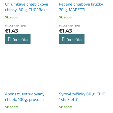
Chrumkavé chlebíčkové
Pečené chlebové krúžky,
chipsy, 80 g, TUC "Bake
70 g, MARETTI
Rolls", slané
"Bruschette", s pizzovou
Skladom
Skladom
príchuťou
€1,20 bez DPH
€1,20 bez DPH
€1,43
€1,43
Do košíka
Do košíka
Abonett, extrudovaný
Syrové tyčinky 80 g, CHIO
chlieb, 100g, proso,
"Stickletti"
bezlepkový
Skladom
Skladom