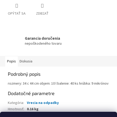
OPÝTAŤ SA
ZDIEĽAŤ
Garancia doručenia
nepoškodeného tovaru
Popis
Diskusia
Podrobný popis
rozmery: 34 c 44 cm objem: 10 l balenie: 40 ks hrúbka: 9 mikrónov
Dodatočné parametre
Kategória
:
Vrecia na odpadky
Hmotnosť
:
0.16 kg
EAN
:
5999884707912