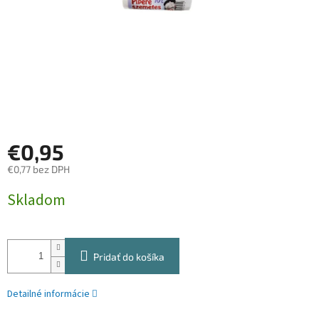
€0,95
€0,77 bez DPH
Jednotková
Skladom
cena:
Pridať do košíka
Detailné informácie