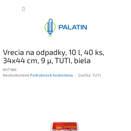
Prejsť
NÁKUP
na
obsah
KOŠÍK
Vrecia na odpadky, 10 l, 40 ks,
34x44 cm, 9 µ, TUTI, biela
KHT966
Priemerné
Neohodnotené
Podrobnosti hodnotenia
Značka:
TUTI
hodnotenie
produktu
je
0,0
z
5
hviezdičiek.