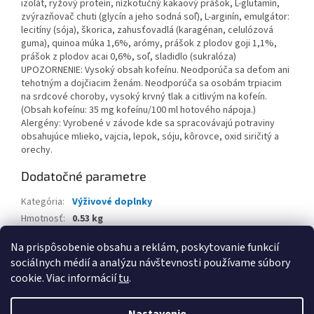
izolát, ryžový proteín, nízkotučný kakaový prášok, L-glutamín,
zvýrazňovač chuti (glycín a jeho sodná soľ), L-arginín, emulgátor:
lecitíny (sója), škorica, zahusťovadlá (karagénan, celulózová
guma), quinoa múka 1,6%, arómy, prášok z plodov goji 1,1%,
prášok z plodov acai 0,6%, soľ, sladidlo (sukralóza)
UPOZORNENIE: Vysoký obsah kofeínu. Neodporúča sa deťom ani
tehotným a dojčiacim ženám. Neodporúča sa osobám trpiacim
na srdcové choroby, vysoký krvný tlak a citlivým na kofeín.
(Obsah kofeínu: 35 mg kofeínu/100 ml hotového nápoja.)
Alergény: Vyrobené v závode kde sa spracovávajú potraviny
obsahujúce mlieko, vajcia, lepok, sóju, kôrovce, oxid siričitý a
orechy.
Dodatočné parametre
Kategória
:
Výživové doplnky
Hmotnosť
:
0.53 kg
EAN
:
5999076228362
Na prispôsobenie obsahu a reklám, poskytovanie funkcií
sociálnych médií a analýzu návštevnosti používame súbory
Z
cookie. Viac informácií
tu
.
á
Vytvoril Shoptet
p