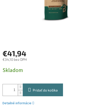
€41,94
€34,10 bez DPH
Jednotková
Skladom
cena:
Pridať do košíka
Detailné informácie