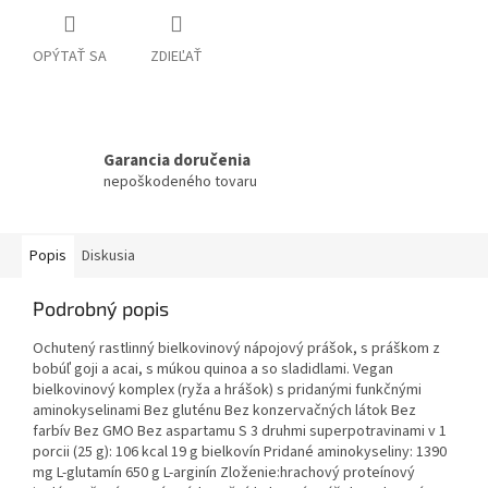
OPÝTAŤ SA
ZDIEĽAŤ
Garancia doručenia
nepoškodeného tovaru
Popis
Diskusia
Podrobný popis
Ochutený rastlinný bielkovinový nápojový prášok, s práškom z
bobúľ goji a acai, s múkou quinoa a so sladidlami. Vegan
bielkovinový komplex (ryža a hrášok) s pridanými funkčnými
aminokyselinami Bez gluténu Bez konzervačných látok Bez
farbív Bez GMO Bez aspartamu S 3 druhmi superpotravinami v 1
porcii (25 g): 106 kcal 19 g bielkovín Pridané aminokyseliny: 1390
mg L-glutamín 650 g L-arginín Zloženie:hrachový proteínový