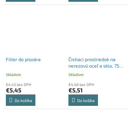
Filter do pisoára
Čistiaci prostriedok na
nerezovú oceľ a sklo, 750
ml, CIF
Skladom
Skladom
€4,43 bez DPH
€4,48 bez DPH
€5,45
€5,51
Do košíka
Do košíka