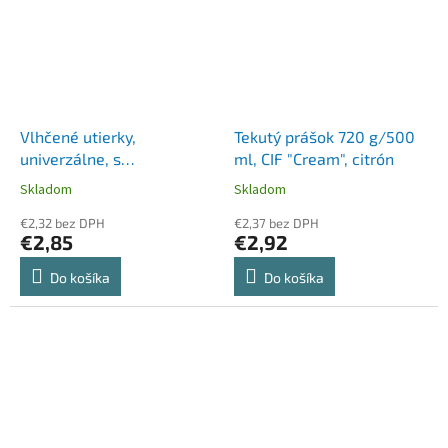
Vlhčené utierky,
Tekutý prášok 720 g/500
univerzálne, s
ml, CIF "Cream", citrón
uzatvárateľným viečkom,
Skladom
Skladom
36 ks, VORTEX, extra silné
€2,32 bez DPH
€2,37 bez DPH
€2,85
€2,92
Do košíka
Do košíka