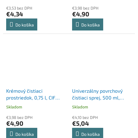
€3,53 bez DPH
€3,98 bez DPH
€4,34
€4,90
Do košíka
Do košíka
Krémový čistiaci
Univerzálny povrchový
prostriedok, 0,75 l, CIF
čistiaci sprej, 500 ml,
"Professional", citrónová
FROSCH, pomaranč
Skladom
Skladom
vôňa
€3,98 bez DPH
€4,10 bez DPH
€4,90
€5,04
Do košíka
Do košíka