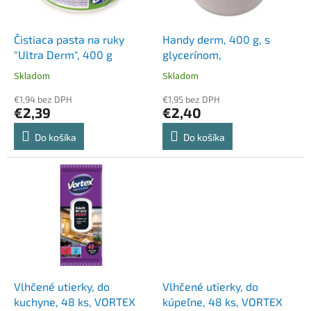
k
r
t
o
o
d
Čistiaca pasta na ruky
Handy derm, 400 g, s
v
u
"Ultra Derm", 400 g
glycerínom,
k
Skladom
Skladom
t
o
€1,94 bez DPH
€1,95 bez DPH
€2,39
€2,40
v
Do košíka
Do košíka
Vlhčené utierky, do
Vlhčené utierky, do
kuchyne, 48 ks, VORTEX
kúpeľne, 48 ks, VORTEX