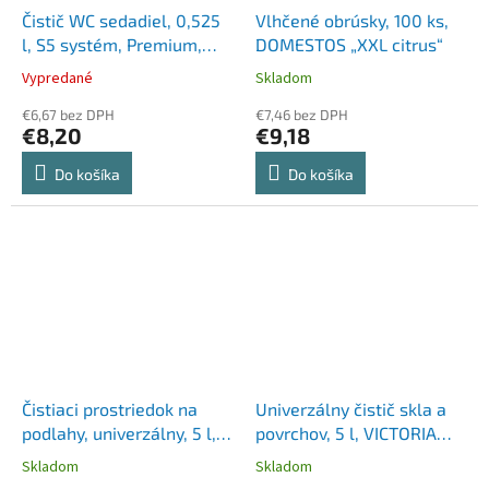
Čistič WC sedadiel, 0,525
Vlhčené obrúsky, 100 ks,
l, S5 systém, Premium,
DOMESTOS „XXL citrus“
TORK "Mini", priehľadná
Vypredané
Skladom
€6,67 bez DPH
€7,46 bez DPH
€8,20
€9,18
Do košíka
Do košíka
Čistiaci prostriedok na
Univerzálny čistič skla a
podlahy, univerzálny, 5 l,
povrchov, 5 l, VICTORIA
VICTORIA HYGIENE
HYGIENA
Skladom
Skladom