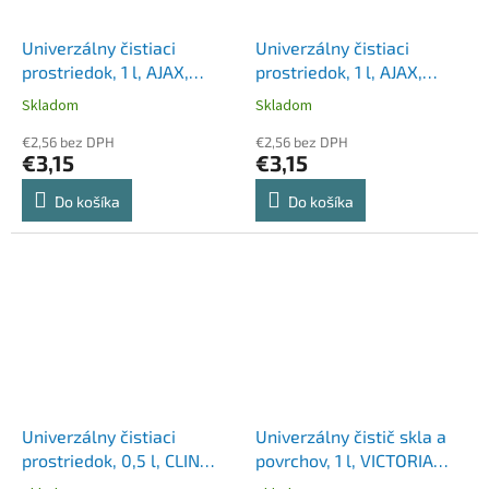
Univerzálny čistiaci
Univerzálny čistiaci
prostriedok, 1 l, AJAX,
prostriedok, 1 l, AJAX,
divoká lúka
konvalinka, zelený
Skladom
Skladom
€2,56 bez DPH
€2,56 bez DPH
€3,15
€3,15
Do košíka
Do košíka
Univerzálny čistiaci
Univerzálny čistič skla a
prostriedok, 0,5 l, CLIN
povrchov, 1 l, VICTORIA
"Multi-shine"
HYGIENA