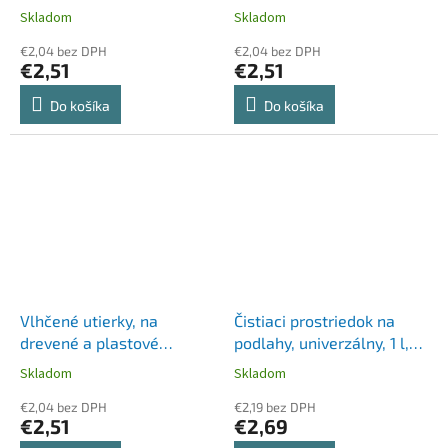
Skladom
Skladom
€2,04 bez DPH
€2,04 bez DPH
€2,51
€2,51
Do košíka
Do košíka
Vlhčené utierky, na
Čistiaci prostriedok na
drevené a plastové
podlahy, univerzálny, 1 l,
povrchy, 48 ks, VORTEX
VICTORIA HYGIENE
Skladom
Skladom
€2,04 bez DPH
€2,19 bez DPH
€2,51
€2,69