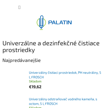
Prejsť
NÁKUP
na
obsah
KOŠÍK
Univerzálne a dezinfekčné čistiace
prostriedky
Najpredávanejšie
Univerzálny čistiaci prostriedok, PH neutrálny, 5
l, FROSCH
Skladom
€19,62
Univerzálny odstraňovač vodného kameňa, s
octom, 5 l, FROSCH