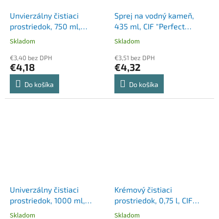
Unvierzálny čistiaci
Sprej na vodný kameň,
prostriedok, 750 ml,
435 ml, CIF "Perfect
FROSCH, pomaranč
Finish"
Skladom
Skladom
€3,40 bez DPH
€3,51 bez DPH
€4,18
€4,32
Do košíka
Do košíka
Univerzálny čistiaci
Krémový čistiaci
prostriedok, 1000 ml,
prostriedok, 0,75 l, CIF
FROSCH, malina
"Professional"
Skladom
Skladom