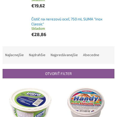
Skladom
€19,62
Čistič na nerezovú oceľ, 750 ml, SUMA "Inox
Classic"
Skladom
€28,86
R
a
Najlacnejšie
Najdrahšie
Najpredávanejšie
Abecedne
d
e
n
OTVORIŤ FILTER
i
e
V
p
ý
r
p
o
i
d
s
u
p