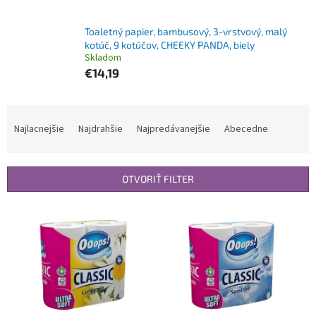
Toaletný papier, bambusový, 3-vrstvový, malý
kotúč, 9 kotúčov, CHEEKY PANDA, biely
Skladom
€14,19
R
a
Najlacnejšie
Najdrahšie
Najpredávanejšie
Abecedne
d
e
n
OTVORIŤ FILTER
i
e
V
p
ý
r
p
o
i
d
s
u
p
k
r
t