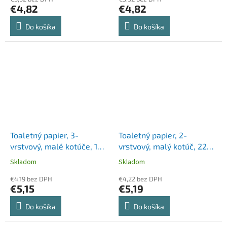
€4,82
€4,82
Do košíka
Do košíka
Toaletný papier, 3-
Toaletný papier, 2-
vrstvový, malé kotúče, 10
vrstvový, malý kotúč, 22
kotúčov, LUCART "Soft and
m, LUCART "Aquastream
Skladom
Skladom
Strong", biely
10"
€4,19 bez DPH
€4,22 bez DPH
€5,15
€5,19
Do košíka
Do košíka