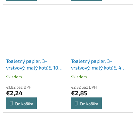
Toaletný papier, 3-
Toaletný papier, 3-
vrstvový, malý kotúč, 10
vrstvový, malý kotúč, 4
kotúčov, "Star Trio"
kotúče, ZEWA "Deluxe",
Skladom
Skladom
biela
€1,82 bez DPH
€2,32 bez DPH
€2,24
€2,85
Do košíka
Do košíka