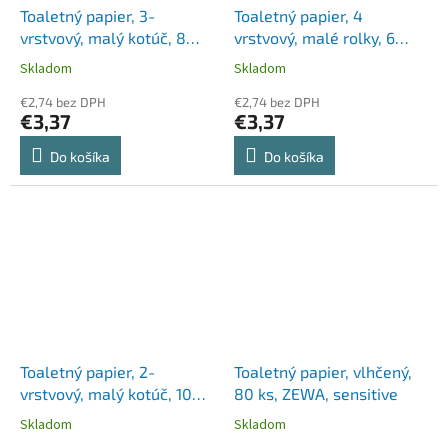
Toaletný papier, 3-
Toaletný papier, 4
vrstvový, malý kotúč, 8
vrstvový, malé rolky, 6
kotúčov, OOOPS "Classic",
roliek, PUFINA "Relaxing
Skladom
Skladom
sensitive
Coconut", s kokosovou
€2,74 bez DPH
vôňou
€2,74 bez DPH
€3,37
€3,37
Do košíka
Do košíka
Toaletný papier, 2-
Toaletný papier, vlhčený,
vrstvový, malý kotúč, 10
80 ks, ZEWA, sensitive
kotúčov, PUFINA "Soft
Skladom
Skladom
White", bez vône