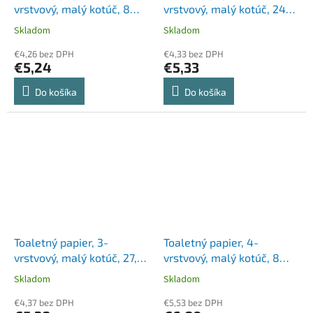
vrstvový, malý kotúč, 8
vrstvový, malý kotúč, 24
kotúčov, ZEWA "Deluxe",
kotúčov, "Star Trio"
Skladom
Skladom
kamilka
€4,26 bez DPH
€4,33 bez DPH
€5,24
€5,33
Do košíka
Do košíka
Toaletný papier, 3-
Toaletný papier, 4-
vrstvový, malý kotúč, 27,5
vrstvový, malý kotúč, 8
m, LUCART "EcoNatural
kotúčov, TENTO "Premium
Skladom
Skladom
6.3", hnedá
Gold", biela
€4,37 bez DPH
€5,53 bez DPH