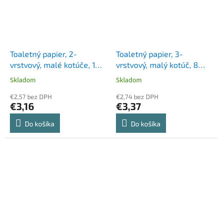
Toaletný papier, 2-
Toaletný papier, 3-
vrstvový, malé kotúče, 10
vrstvový, malý kotúč, 8
kotúčov, LUCART "Soft",
kotúčov, OOOPS "Classic",
Skladom
Skladom
biela
kamilka
€2,57 bez DPH
€2,74 bez DPH
€3,16
€3,37
Do košíka
Do košíka