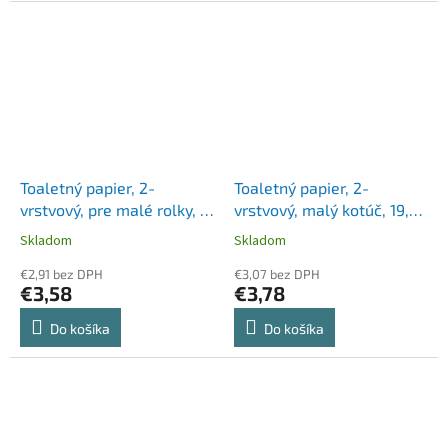
Toaletný papier, 2-
Toaletný papier, 2-
vrstvový, pre malé rolky, 8
vrstvový, malý kotúč, 19,8
roliek, LUCART "Strong
m, LUCART,
Skladom
Skladom
2.150", biela
"EcoNatural10"
€2,91 bez DPH
€3,07 bez DPH
€3,58
€3,78
Do košíka
Do košíka