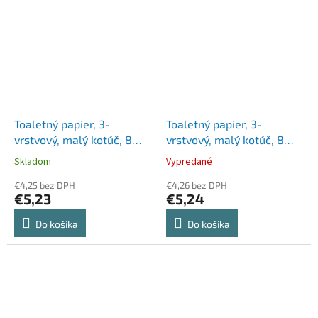
Toaletný papier, 3-
Toaletný papier, 3-
vrstvový, malý kotúč, 8
vrstvový, malý kotúč, 8
kotúčov, LUCART "Strong
kotúčov, TENTO "Balsam
Skladom
Vypredané
3.150", biela
Coconut", biela
€4,25 bez DPH
€4,26 bez DPH
€5,23
€5,24
Do košíka
Do košíka