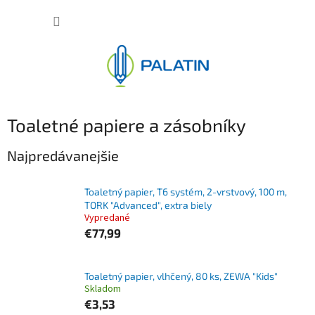
Prejsť
NÁKUP
na
obsah
KOŠÍK
Toaletné papiere a zásobníky
Najpredávanejšie
Toaletný papier, T6 systém, 2-vrstvový, 100 m,
TORK "Advanced", extra biely
Vypredané
€77,99
Toaletný papier, vlhčený, 80 ks, ZEWA "Kids"
Skladom
€3,53