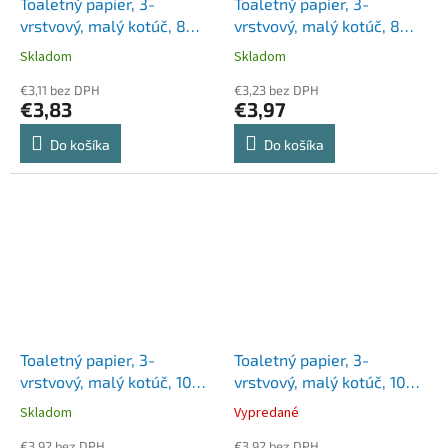
Toaletný papier, 3-
Toaletný papier, 3-
vrstvový, malý kotúč, 8
vrstvový, malý kotúč, 8
kotúčov, PUFINA "Eco",
kotúčový, OOOPS
Skladom
Skladom
nebielený a bez chemikálií
"Excellence"
€3,11 bez DPH
€3,23 bez DPH
€3,83
€3,97
Do košíka
Do košíka
Toaletný papier, 3-
Toaletný papier, 3-
vrstvový, malý kotúč, 10
vrstvový, malý kotúč, 10
kotúčov, PUFINA
kotúčov, PUFINA "Sensitive
Skladom
Vypredané
"Chamomile", s vôňou
Aquabond", bez vône
harmančeka
€3,92 bez DPH
€3,92 bez DPH