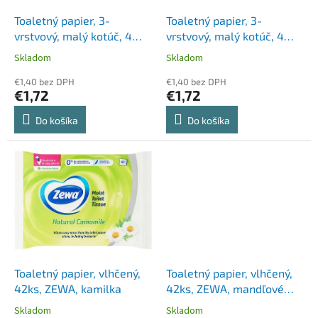
o
o
d
Toaletný papier, 3-
Toaletný papier, 3-
v
u
vrstvový, malý kotúč, 4
vrstvový, malý kotúč, 4
k
kotúče, OOOPS "Classic",
kotúče, OOOPS "Classic",
Skladom
Skladom
t
kamilka
sensitive
o
€1,40 bez DPH
€1,40 bez DPH
€1,72
€1,72
v
Do košíka
Do košíka
Toaletný papier, vlhčený,
Toaletný papier, vlhčený,
42ks, ZEWA, kamilka
42ks, ZEWA, mandľové
mlieko
Skladom
Skladom