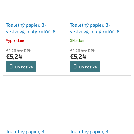
Toaletný papier, 3-
Toaletný papier, 3-
vrstvový, malý kotúč, 8
vrstvový, malý kotúč, 8
kotúčov, TENTO "Balsam
kotúčov, ZEWA "Deluxe",
Vypredané
Skladom
Pure", biela
biela
€4,26 bez DPH
€4,26 bez DPH
€5,24
€5,24
Do košíka
Do košíka
Toaletný papier, 3-
Toaletný papier, 3-