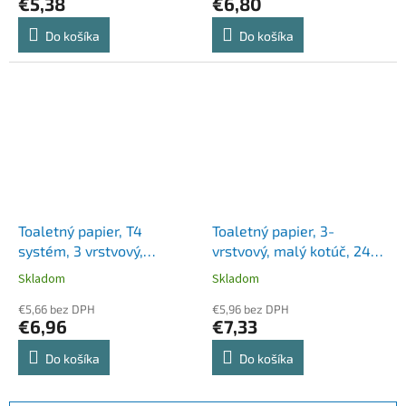
€5,38
€6,80
Do košíka
Do košíka
Toaletný papier, T4
Toaletný papier, 3-
systém, 3 vrstvový,
vrstvový, malý kotúč, 24
priemer: 12,5 cm,
kotúčov, OOOPS
Skladom
Skladom
Advanced, TORK "Soft",
"Everyday"
biela
€5,66 bez DPH
€5,96 bez DPH
€6,96
€7,33
Do košíka
Do košíka