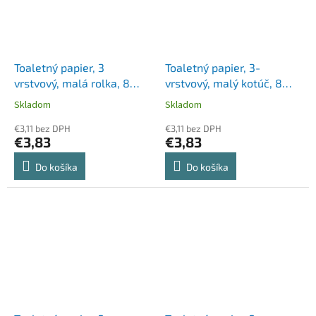
Toaletný papier, 3
Toaletný papier, 3-
vrstvový, malá rolka, 8
vrstvový, malý kotúč, 8
roliek, PUFINA "Sensitive
kotúčov, PUFINA "Aloe
Skladom
Skladom
Aquabond", bez vône
Vera"
€3,11 bez DPH
€3,11 bez DPH
€3,83
€3,83
Do košíka
Do košíka