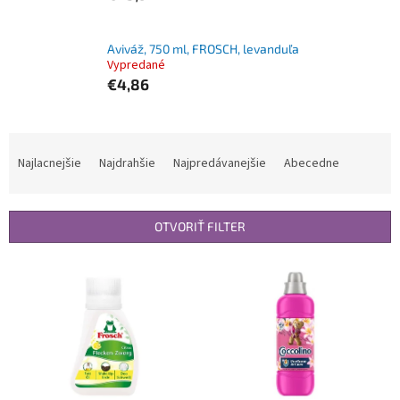
Aviváž, 750 ml, FROSCH, levanduľa
Vypredané
€4,86
R
a
Najlacnejšie
Najdrahšie
Najpredávanejšie
Abecedne
d
e
n
OTVORIŤ FILTER
i
e
V
p
ý
r
p
o
i
d
s
u
p
k
r
t