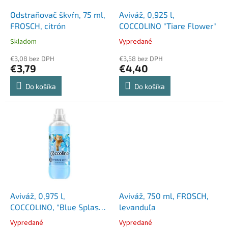
o
o
d
Odstraňovač škvŕn, 75 ml,
Aviváž, 0,925 l,
v
u
FROSCH, citrón
COCCOLINO "Tiare Flower"
k
Skladom
Vypredané
t
o
€3,08 bez DPH
€3,58 bez DPH
€3,79
€4,40
v
Do košíka
Do košíka
Aviváž, 0,975 l,
Aviváž, 750 ml, FROSCH,
COCCOLINO, "Blue Splash",
levanduľa
modrá
Vypredané
Vypredané