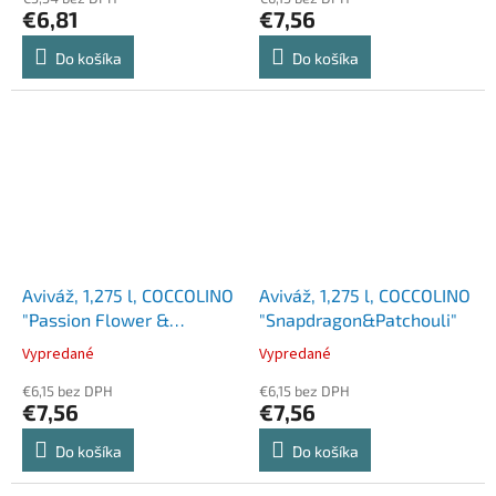
€6,81
€7,56
Do košíka
Do košíka
Aviváž, 1,275 l, COCCOLINO
Aviváž, 1,275 l, COCCOLINO
"Passion Flower &
"Snapdragon&Patchouli"
Bergamot"
Vypredané
Vypredané
€6,15 bez DPH
€6,15 bez DPH
€7,56
€7,56
Do košíka
Do košíka