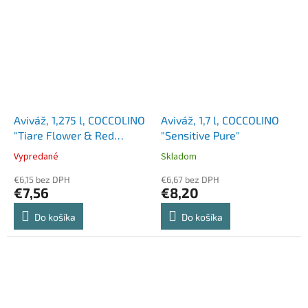
Aviváž, 1,275 l, COCCOLINO
Aviváž, 1,7 l, COCCOLINO
"Tiare Flower & Red
"Sensitive Pure"
Fruits"
Vypredané
Skladom
€6,15 bez DPH
€6,67 bez DPH
€7,56
€8,20
Do košíka
Do košíka