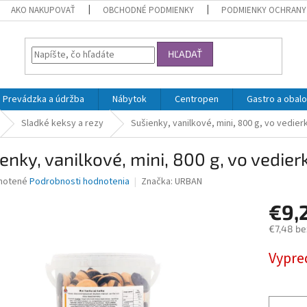
AKO NAKUPOVAŤ
OBCHODNÉ PODMIENKY
PODMIENKY OCHRANY
HĽADAŤ
Prevádzka a údržba
Nábytok
Centropen
Gastro a obalo
Sladké keksy a rezy
Sušienky, vanilkové, mini, 800 g, vo vedie
enky, vanilkové, mini, 800 g, vo vedie
né
notené
Podrobnosti hodnotenia
Značka:
URBAN
nie
€9,
u
€7,48 be
Jednotk
Vypre
cena:
iek.