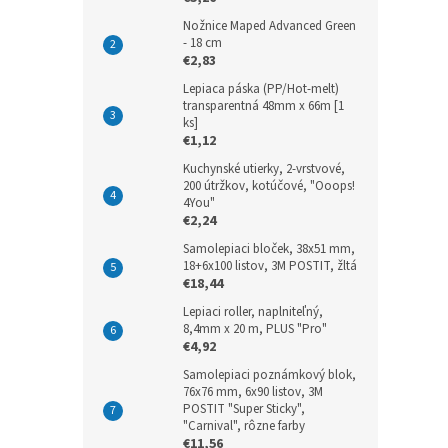
Nožnice Maped Advanced Green
- 18 cm
€2,83
Lepiaca páska (PP/Hot-melt)
transparentná 48mm x 66m [1
ks]
€1,12
Kuchynské utierky, 2-vrstvové,
200 útržkov, kotúčové, "Ooops!
4You"
€2,24
Samolepiaci bloček, 38x51 mm,
18+6x100 listov, 3M POSTIT, žltá
€18,44
Lepiaci roller, naplniteľný,
8,4mm x 20 m, PLUS "Pro"
€4,92
Samolepiaci poznámkový blok,
76x76 mm, 6x90 listov, 3M
POSTIT "Super Sticky",
"Carnival", rôzne farby
€11,56