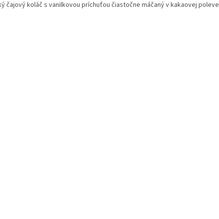
ký čajový koláč s vanilkovou príchuťou čiastočne máčaný v kakaovej poleve