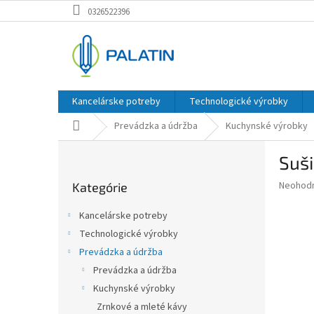
Prejsť
0326522396
na
obsah
Kancelárske potreby
Technologické výrobky
Domov
Prevádzka a údržba
Kuchynské výrobky
B
Suši
o
Preskočiť
č
Priemer
Neohod
Kategórie
kategórie
n
hodnote
ý
produkt
Kancelárske potreby
p
je
Technologické výrobky
0,0
a
z
Prevádzka a údržba
n
5
e
Prevádzka a údržba
hviezdič
l
Kuchynské výrobky
Zrnkové a mleté kávy