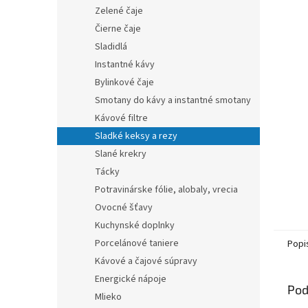
Zelené čaje
Čierne čaje
Sladidlá
Instantné kávy
Bylinkové čaje
Smotany do kávy a instantné smotany
Kávové filtre
Sladké keksy a rezy
Slané krekry
Tácky
Potravinárske fólie, alobaly, vrecia
Ovocné šťavy
Kuchynské doplnky
Porcelánové taniere
Popi
Kávové a čajové súpravy
Energické nápoje
Pod
Mlieko