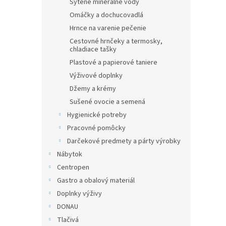
Sýtené minerálne vody
Omáčky a dochucovadlá
Hrnce na varenie pečenie
Cestovné hrnčeky a termosky,
chladiace tašky
Plastové a papierové taniere
Výživové doplnky
Džemy a krémy
Sušené ovocie a semená
Hygienické potreby
Pracovné pomôcky
Darčekové predmety a párty výrobky
Nábytok
Centropen
Gastro a obalový materiál
Doplnky výživy
DONAU
Tlačivá