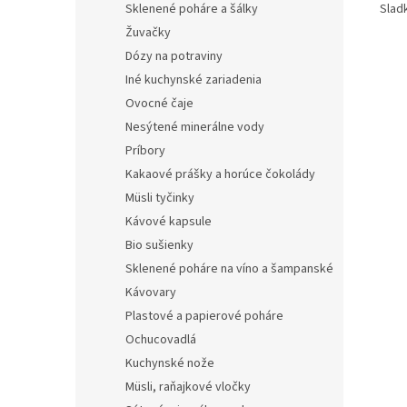
Slad
Sklenené poháre a šálky
Žuvačky
Dózy na potraviny
Iné kuchynské zariadenia
Ovocné čaje
Nesýtené minerálne vody
Príbory
Kakaové prášky a horúce čokolády
Müsli tyčinky
Kávové kapsule
Bio sušienky
Sklenené poháre na víno a šampanské
Kávovary
Plastové a papierové poháre
Ochucovadlá
Kuchynské nože
Müsli, raňajkové vločky