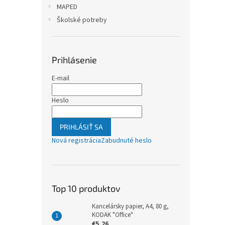
MAPED
Školské potreby
Prihlásenie
E-mail
Heslo
PRIHLÁSIŤ SA
Nová registrácia
Zabudnuté heslo
Top 10 produktov
Kancelársky papier, A4, 80 g,
KODAK "Office"
€5,26