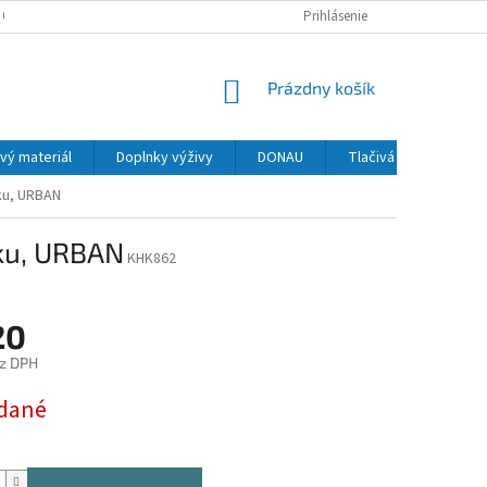
 OSOBNÝCH ÚDAJOV
Prihlásenie
NÁKUPNÝ
Prázdny košík
KOŠÍK
vý materiál
Doplnky výživy
DONAU
Tlačivá
MAPED
rku, URBAN
rku, URBAN
KHK862
20
z DPH
ová
dané