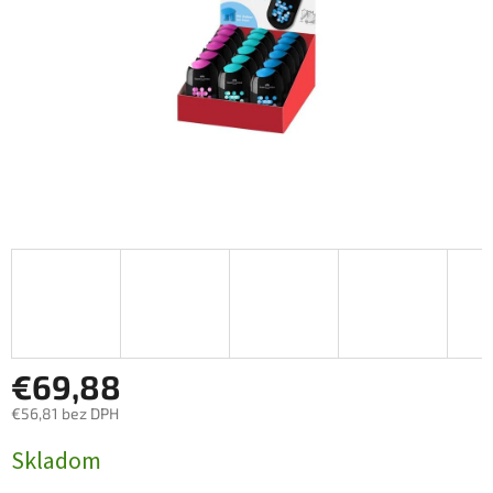
€69,88
€56,81 bez DPH
Jednotková
Skladom
cena: