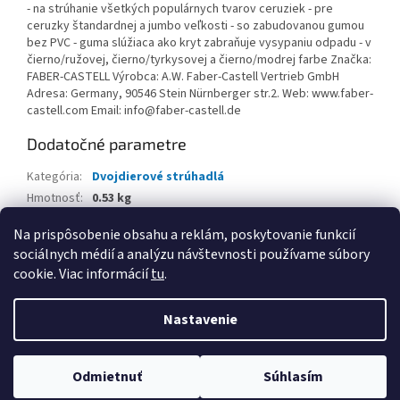
- na strúhanie všetkých populárnych tvarov ceruziek - pre
ceruzky štandardnej a jumbo veľkosti - so zabudovanou gumou
bez PVC - guma slúžiaca ako kryt zabraňuje vysypaniu odpadu - v
čierno/ružovej, čierno/tyrkysovej a čierno/modrej farbe Značka:
FABER-CASTELL Výrobca: A.W. Faber-Castell Vertrieb GmbH
Adresa: Germany, 90546 Stein Nürnberger str.2. Web: www.faber-
castell.com Email: info@faber-castell.de
Dodatočné parametre
Kategória
:
Dvojdierové strúhadlá
Hmotnosť
:
0.53 kg
EAN
:
6933256650511
Na prispôsobenie obsahu a reklám, poskytovanie funkcií
sociálnych médií a analýzu návštevnosti používame súbory
Z
cookie. Viac informácií
tu
.
á
Vytvoril Shoptet
p
Nastavenie
ä
t
Copyright 2026
www.palatin.sk
. Všetky práva vyhradené.
Upraviť
i
Odmietnuť
Súhlasím
nastavenie cookies
e