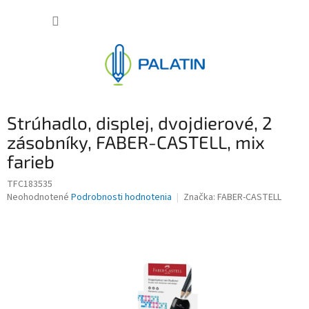
Prejsť
NÁKUP
na
obsah
KOŠÍK
Strúhadlo, displej, dvojdierové, 2
zásobníky, FABER-CASTELL, mix
farieb
TFC183535
Priemerné
Neohodnotené
Podrobnosti hodnotenia
Značka:
FABER-CASTELL
hodnotenie
produktu
je
0,0
z
5
hviezdičiek.