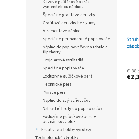
Kovové guľôčkové perá s
vymeniteľnou náplňou
Špeciálne grafitové ceruzky
Grafitové ceruzky bez gumy
Atramentové náplne
Špeciálne permanentné popisovače
Strúh
zásob
Náplne do popisovačov na tabule a
flipcharty
2001 
Trojdierové strúhadlá
Špeciálne popisovače
€1,88 
€2,3
Exkluzívne guľôčkové perá
Technické perá
Plniace perá
Náplne do zvýrazňovačov
Náhradné hroty do popisovačov
Exkluzívne guľôčkové pero +
poznámkový blok
Kreatívne a hobby výrobky
Technologické výrobky