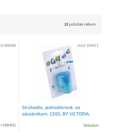
23
položiek celkom
DO786099
Kód:
ISVHC1
Strúhadlo, jednodierové, so
zásobníkom, COOL BY VICTORIA,
mix farieb
(>100 KS)
Skladom