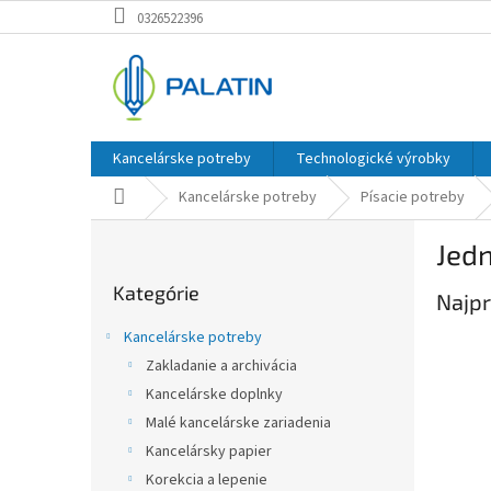
Prejsť
0326522396
na
obsah
Kancelárske potreby
Technologické výrobky
Domov
Kancelárske potreby
Písacie potreby
B
Jed
o
Preskočiť
č
Kategórie
kategórie
Najpr
n
ý
Kancelárske potreby
p
Zakladanie a archivácia
a
Kancelárske doplnky
n
e
Malé kancelárske zariadenia
l
Kancelársky papier
Korekcia a lepenie