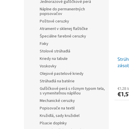
Jednorazové guľôčkové perá
Náplne do permanentných
popisovačov
Poštové ceruzky
Atrament v sklenej flaštičke
Špeciálne farebné ceruzky
Fixky
Stolové strúhadlá
Kriedy na tabule
Strúh
záso
Voskovky
Olejové pastelové kriedy
Strúhadlá na batérie
Guľôčkové perá s rôznym typom tela,
€1,28 
s vymeniteľnou náplňou
€1,5
Mechanické ceruzky
Popisovače na textil
Kružidlá, sady kružidiel
Písacie doplnky