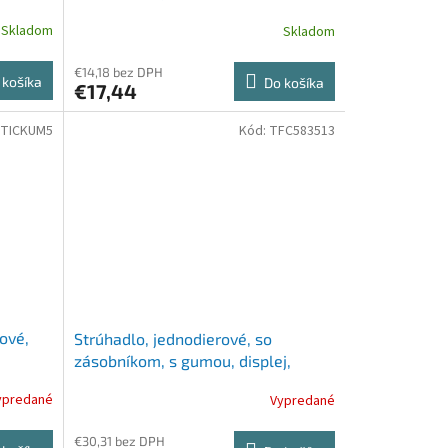
Skladom
Skladom
€14,18 bez DPH
 košíka
Do košíka
€17,44
TICKUM5
Kód:
TFC583513
ové,
Strúhadlo, jednodierové, so
zásobníkom, s gumou, displej,
FABER-CASTELL "Faces", rôzne
ypredané
Vypredané
vzory
€30,31 bez DPH