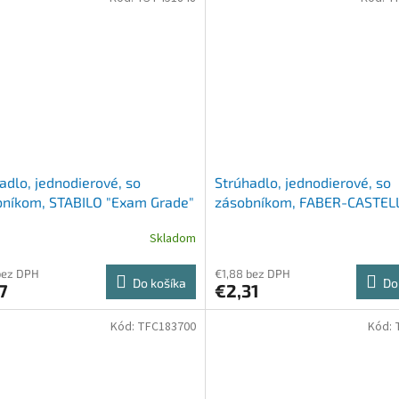
adlo, jednodierové, so
Strúhadlo, jednodierové, so
bníkom, STABILO "Exam Grade"
zásobníkom, FABER-CASTELL,
2001 mini", modrá
Skladom
bez DPH
€1,88 bez DPH
Do košíka
Do
7
€2,31
Kód:
TFC183700
Kód: