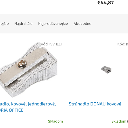
€44,87
nejšie
Najdrahšie
Najpredávanejšie
Abecedne
Kód:
ISVHE1F
Kód:
adlo, kovové, jednodierové,
Strúhadlo DONAU kovové
ORIA OFFICE
Skladom
Skladom