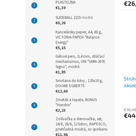
PLASTELÍNA
€26
€1,30
SLIDEBALL 2215
modrá
€0,26
Kancelársky papier, A4, 80 g,
VICTORIA PAPER "Balance
Energy"
€5,15
Gélové pero, 0,4 mm, stláčací
mechanizmus, UNI "UMN-207E
Signo", modrá
€1,85
Strúh
Smotana do kávy , 120x10 g,
záso
DOUWE EGBERTS
€12,60
Auto 
Zmeták a lopata, BONUS
"Handrix"
€36,4
€2,23
€44
Zošívačka a dierovačka, set,
24/6, 26/6, 12 listov, RAPESCO,
priehľadná modrá, so spinkami
€11,96