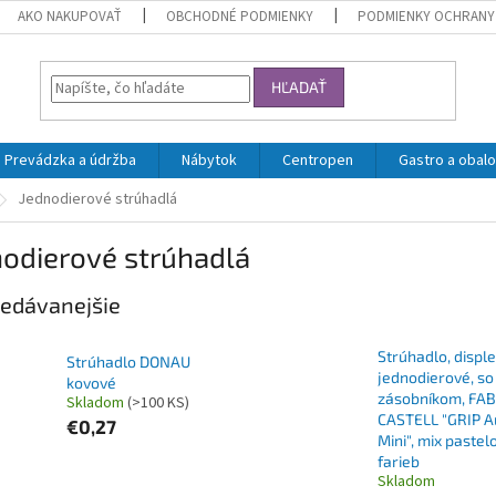
AKO NAKUPOVAŤ
OBCHODNÉ PODMIENKY
PODMIENKY OCHRANY
HĽADAŤ
Prevádzka a údržba
Nábytok
Centropen
Gastro a obalo
Jednodierové strúhadlá
nodierové strúhadlá
edávanejšie
Strúhadlo, disple
Strúhadlo DONAU
jednodierové, so
kovové
zásobníkom, FA
Skladom
(>100 KS)
CASTELL "GRIP A
€0,27
Mini", mix pastel
farieb
Skladom