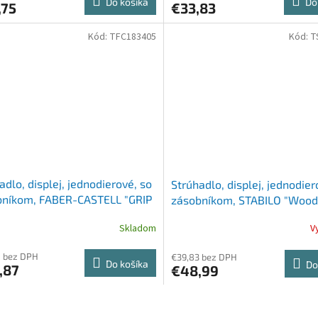
Do košíka
Do
,75
€33,83
Kód:
TFC183405
Kód:
T
adlo, displej, jednodierové, so
Strúhadlo, displej, jednodier
bníkom, FABER-CASTELL "GRIP
zásobníkom, STABILO "Woody
Mini", mix pastelových farieb
1", červená
Skladom
V
8 bez DPH
€39,83 bez DPH
Do košíka
Do
,87
€48,99
O
v