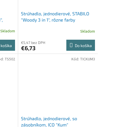
Strúhadlo, jednodierové, STABILO
",
"Woody 3 in 1", rôzne farby
Skladom
Skladom
€5,47 bez DPH
 košíka
Do košíka
€6,73
ód:
TS502
Kód:
TICKUM3
Strúhadlo, jednodierové, so
zásobníkom, ICO "Kum"