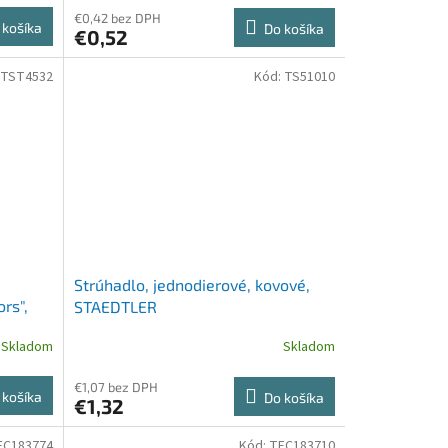
€0,42 bez DPH
 košíka
Do košíka
€0,52
TST4532
Kód:
TS51010
Strúhadlo, jednodierové, kovové,
rs",
STAEDTLER
Skladom
Skladom
€1,07 bez DPH
 košíka
Do košíka
€1,32
FC183774
Kód:
TFC183710