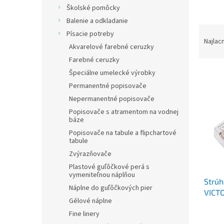
Školské pomôcky
Balenie a odkladanie
R
Písacie potreby
a
Najlac
Akvarelové farebné ceruzky
d
Farebné ceruzky
e
V
n
Špeciálne umelecké výrobky
ý
i
Permanentné popisovače
p
e
Nepermanentné popisovače
i
p
Popisovače s atramentom na vodnej
s
r
báze
p
o
Popisovače na tabule a flipchartové
r
d
tabule
o
u
Zvýrazňovače
d
k
Plastové guľôčkové perá s
u
t
vymeniteľnou náplňou
Strúh
k
o
Náplne do guľôčkových pier
VICT
t
v
Gélové náplne
o
Fine linery
v