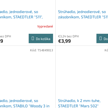
adlo, jednodierové, so
Strúhadlo, jednodierové, so
níkom, STAEDTLER "511",
zásobníkom, STAEDTLER "511
o-červená
modrá
Vypredané
bez DPH
€3,24 bez DPH
Do košíka
Do
99
€3,99
Kód:
TS4849013
K
adlo, jednodierové, so
Strúhadlo, k 2 mm-tuhe,
níkom, STABILO "Woody 3 in
STAEDTLER "Mars 502"