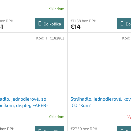
ervená
Skladom
bez DPH
€11,38 bez DPH
Do košíka
Do
81
€14
Kód:
TFC182801
Kód:
adlo, jednodierové, so
Strúhadlo, jednodierové, kov
níkom, displej, FABER-
ICO "Kum"
LL, pastelové farby
Skladom
V
 bez DPH
€27,50 bez DPH