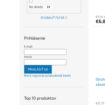
1", č
Na sklade
18
€5,54 
ROZBALIŤ FILTER
€6,
Prihlásenie
E-mail
Heslo
PRIHLÁSIŤ SA
Nová registrácia
Zabudnuté heslo
Strúh
zásob
CASTE
Top 10 produktov
€21,75