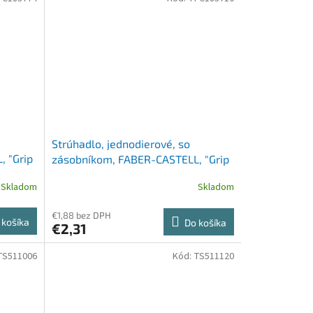
Strúhadlo, jednodierové, so
 "Grip
zásobníkom, FABER-CASTELL, "Grip
2001 mini", rôzne farby
Skladom
Skladom
€1,88 bez DPH
 košíka
Do košíka
€2,31
TS511006
Kód:
TS511120