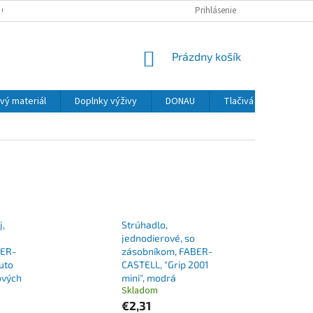
 OSOBNÝCH ÚDAJOV
Prihlásenie
NÁKUPNÝ
Prázdny košík
KOŠÍK
vý materiál
Doplnky výživy
DONAU
Tlačivá
MAPED
j,
Strúhadlo,
jednodierové, so
BER-
zásobníkom, FABER-
uto
CASTELL, "Grip 2001
ových
mini", modrá
Skladom
€2,31