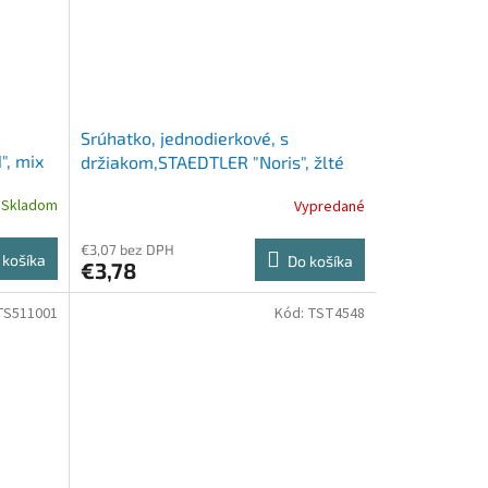
Srúhatko, jednodierkové, s
", mix
držiakom,STAEDTLER "Noris", žlté
Skladom
Vypredané
€3,07 bez DPH
 košíka
Do košíka
€3,78
TS511001
Kód:
TST4548