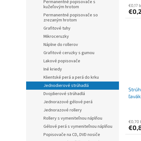
Permanentné popisovače s
€0,17 
kužeľovým hrotom
€0,
Permanentné popisovače so
zrezaným hrotom
Grafitové tuhy
Mikroceruzky
Náplne do rollerov
Grafitové ceruzky s gumou
Lakové popisovače
Iné kriedy
Klientské perá a perá do krku
Jednodierové strúhadlá
Strúh
Dvojdierové strúhadlá
ľavák
Jednorazové gélové perá
Jednorazové rollery
Rollery s vymeniteľnou náplňou
€0,70
Gélové perá s vymeniteľnou náplňou
€0,
Popisovače na CD, DVD nosiče