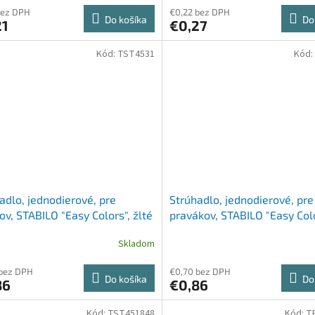
bez DPH
€0,22 bez DPH
Do košíka
Do
21
€0,27
Kód:
TST4531
Kód:
adlo, jednodierové, pre
Strúhadlo, jednodierové, pre
ov, STABILO "Easy Colors", žlté
pravákov, STABILO "Easy Colo
červené
Skladom
 bez DPH
€0,70 bez DPH
Do košíka
Do
86
€0,86
Kód:
TST451848
Kód:
T