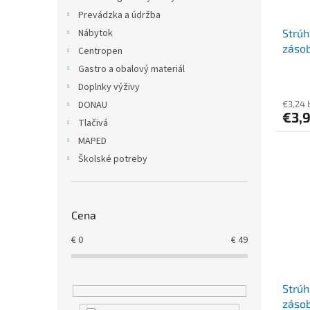
Prevádzka a údržba
Strúh
Nábytok
zásob
Centropen
čiern
Gastro a obalový materiál
Doplnky výživy
€3,24 
DONAU
€3,
Tlačivá
MAPED
Školské potreby
Cena
€
0
€
49
Strúh
zásob