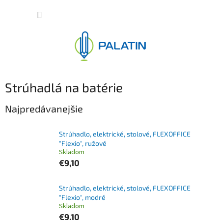
Prejsť
NÁKUP
na
obsah
KOŠÍK
Strúhadlá na batérie
Najpredávanejšie
Strúhadlo, elektrické, stolové, FLEXOFFICE
"Flexio", ružové
Skladom
€9,10
Strúhadlo, elektrické, stolové, FLEXOFFICE
"Flexio", modré
Skladom
€9,10