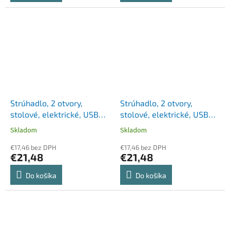
Strúhadlo, 2 otvory,
Strúhadlo, 2 otvory,
stolové, elektrické, USB
stolové, elektrické, USB
konektor, RAPESCO"PS12-
konektor, RAPESCO"PS12-
Skladom
Skladom
USB", čierna
USB", svetlomodrá
€17,46 bez DPH
€17,46 bez DPH
€21,48
€21,48
Do košíka
Do košíka