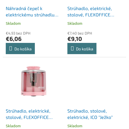
o
o
d
Náhradná čepeľ k
Strúhadlo, elektrické,
v
u
elektrickému strúhadlu
stolové, FLEXOFFICE
k
"PS12-USB", RAPESCO, 3
"Flexio", modré
Skladom
Skladom
t
ks/balenie
o
€4,93 bez DPH
€7,40 bez DPH
€6,06
€9,10
v
Do košíka
Do košíka
Strúhadlo, elektrické,
Strúhadlo, stolové,
stolové, FLEXOFFICE
elektrické, ICO "Ježko"
"Flexio", ružové
Skladom
Skladom