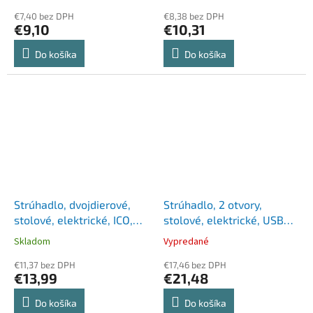
€7,40 bez DPH
€8,38 bez DPH
€9,10
€10,31
Do košíka
Do košíka
Strúhadlo, dvojdierové,
Strúhadlo, 2 otvory,
stolové, elektrické, ICO,
stolové, elektrické, USB
mix farieb
konektor, RAPESCO"PS12-
Skladom
Vypredané
USB", biela
€11,37 bez DPH
€17,46 bez DPH
€13,99
€21,48
Do košíka
Do košíka