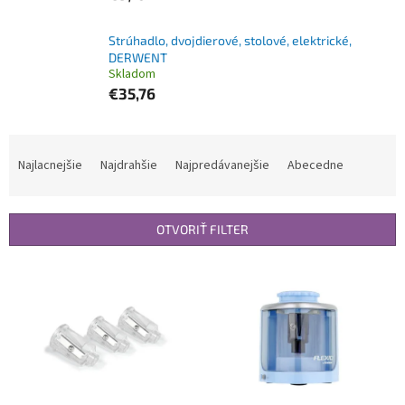
Strúhadlo, dvojdierové, stolové, elektrické,
DERWENT
Skladom
€35,76
R
a
Najlacnejšie
Najdrahšie
Najpredávanejšie
Abecedne
d
e
n
OTVORIŤ FILTER
i
e
V
p
ý
r
p
o
i
d
s
u
p
k
r
t