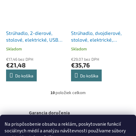
Strúhadlo, 2-dierové,
Strúhadlo, dvojdierové,
stolové, elektrické, USB
stolové, elektrické,
konektor, RAPESCO"PS12-
DERWENT
Skladom
Skladom
USB", svetloružová
€17,46 bez DPH
€29,07 bez DPH
€21,48
€35,76
Do košíka
Do košíka
10
položiek celkom
O
v
l
á
Garancia doručenia
d
nepoškodeného tovaru
a
Na prispôsobenie obsahu a reklám, poskytovanie funkcií
c
sociálnych médií a analýzu návštevnosti používame súbory
i