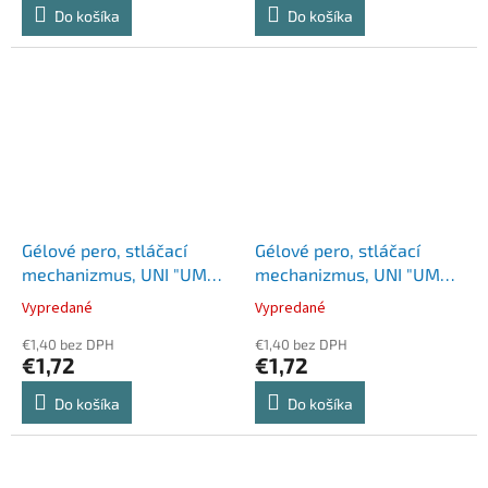
Do košíka
Do košíka
Gélové pero, stláčací
Gélové pero, stláčací
mechanizmus, UNI "UMN-
mechanizmus, UNI "UMN-
307", čierne
307", modré
Vypredané
Vypredané
€1,40 bez DPH
€1,40 bez DPH
€1,72
€1,72
Do košíka
Do košíka