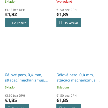
Skladom
Vypredané
"Sarasa Clip", zelená
zelená
€1,48 bez DPH
€1,50 bez DPH
€1,82
€1,85
Do košíka
Do košíka
Gélové pero, 0,4 mm,
Gélové pero, 0,4 mm,
stláčací mechanizmus,
stláčací mechanizmus,
UNI "UMN-207E Signo",
UNI "UMN-207E Signo",
Skladom
Skladom
červená
čierna
€1,50 bez DPH
€1,50 bez DPH
€1,85
€1,85