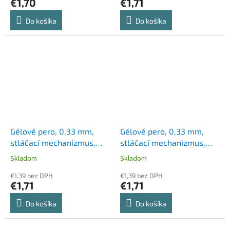
€1,70
€1,71
Do košíka
Do košíka
Gélové pero, 0,33 mm,
Gélové pero, 0,33 mm,
stláčací mechanizmus,
stláčací mechanizmus,
ZEBRA "Sarasa Clip",
ZEBRA "Sarasa Clip",
Skladom
Skladom
červeno oranžové
čierne
€1,39 bez DPH
€1,39 bez DPH
€1,71
€1,71
Do košíka
Do košíka