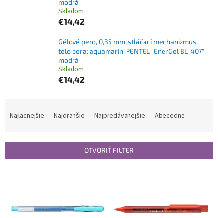
modrá
Skladom
€14,42
Gélové pero, 0,35 mm, stláčací mechanizmus,
telo pera: aquamarin, PENTEL "EnerGel BL-407"
modrá
Skladom
€14,42
R
a
Najlacnejšie
Najdrahšie
Najpredávanejšie
Abecedne
d
e
n
OTVORIŤ FILTER
i
e
V
p
ý
r
p
o
i
d
s