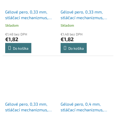
Gélové pero, 0,33 mm,
Gélové pero, 0,33 mm,
stláčací mechanizmus,
stláčací mechanizmus,
pruhované telo, ZEBRA
pruhované telo, ZEBRA
Skladom
Skladom
"Sarasa Clip", fialová
"Sarasa Clip", modrá
€1,48 bez DPH
€1,48 bez DPH
€1,82
€1,82
Do košíka
Do košíka
Gélové pero, 0,33 mm,
Gélové pero, 0,4 mm,
stláčací mechanizmus,
stláčací mechanizmus,
pruhované telo, ZEBRA
UNI 'UMN-207E Signo',