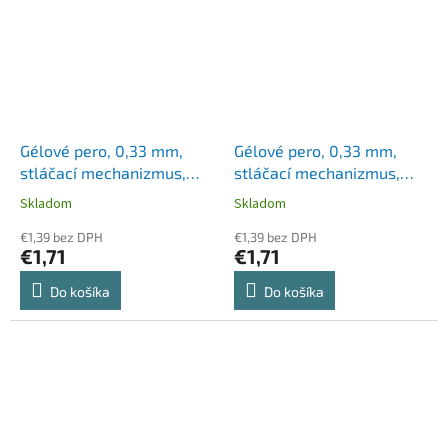
Gélové pero, 0,33 mm,
Gélové pero, 0,33 mm,
stláčací mechanizmus,
stláčací mechanizmus,
ZEBRA "Sarasa Clip",
ZEBRA "Sarasa Clip",
Skladom
Skladom
svetlozelené
zelené
€1,39 bez DPH
€1,39 bez DPH
€1,71
€1,71
Do košíka
Do košíka