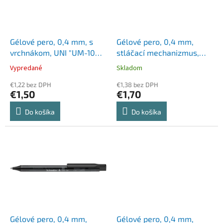
u
p
k
r
t
o
o
d
Gélové pero, 0,4 mm, s
Gélové pero, 0,4 mm,
v
u
vrchnákom, UNI "UM-100
stláčací mechanizmus,
k
Signo Fine", svetlomodré
SCHNEIDER "Fave Gel",
Vypredané
Skladom
t
červené
o
€1,22 bez DPH
€1,38 bez DPH
€1,50
€1,70
v
Do košíka
Do košíka
Gélové pero, 0,4 mm,
Gélové pero, 0,4 mm,