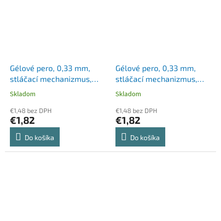
Gélové pero, 0,33 mm,
Gélové pero, 0,33 mm,
stláčací mechanizmus,
stláčací mechanizmus,
pruhované telo, ZEBRA
pruhované telo, ZEBRA
Skladom
Skladom
"Sarasa Clip", čierna
"Sarasa Clip", červená
€1,48 bez DPH
€1,48 bez DPH
€1,82
€1,82
Do košíka
Do košíka