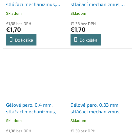
stláčací mechanizmus,
stláčací mechanizmus,
SCHNEIDER "Fave Gel",
SCHNEIDER "Fave Gel",
Skladom
Skladom
čierne
modré
€1,38 bez DPH
€1,38 bez DPH
€1,70
€1,70
Do košíka
Do košíka
Gélové pero, 0,4 mm,
Gélové pero, 0,33 mm,
stláčací mechanizmus,
stláčací mechanizmus,
SCHNEIDER "Fave Gel",
ZEBRA "Sarasa Clip",
Skladom
Skladom
zelené
červené
€1,38 bez DPH
€1,39 bez DPH