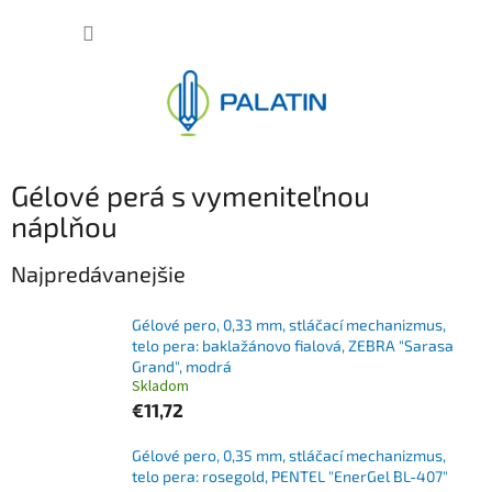
Prejsť
NÁKUP
na
obsah
KOŠÍK
Gélové perá s vymeniteľnou
náplňou
Najpredávanejšie
Gélové pero, 0,33 mm, stláčací mechanizmus,
telo pera: baklažánovo fialová, ZEBRA "Sarasa
Grand", modrá
Skladom
€11,72
Gélové pero, 0,35 mm, stláčací mechanizmus,
telo pera: rosegold, PENTEL "EnerGel BL-407"