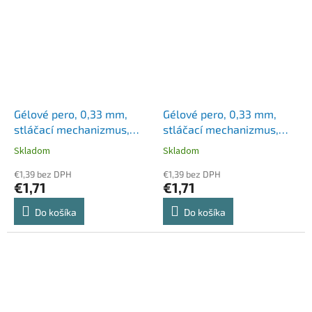
Gélové pero, 0,33 mm,
Gélové pero, 0,33 mm,
stláčací mechanizmus,
stláčací mechanizmus,
ZEBRA "Sarasa Clip",
ZEBRA "Sarasa Clip",
Skladom
Skladom
fialová
hnedé
€1,39 bez DPH
€1,39 bez DPH
€1,71
€1,71
Do košíka
Do košíka