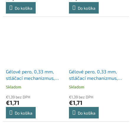
Do košíka
Do košíka
Gélové pero, 0,33 mm,
Gélové pero, 0,33 mm,
stláčací mechanizmus,
stláčací mechanizmus,
ZEBRA "Sarasa Clip", sivé
ZEBRA "Sarasa Clip",
Skladom
Skladom
svetlomodré
€1,39 bez DPH
€1,39 bez DPH
€1,71
€1,71
Do košíka
Do košíka