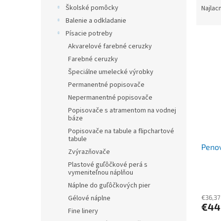
a
Školské pomôcky
Najlac
d
Balenie a odkladanie
e
Písacie potreby
V
n
Akvarelové farebné ceruzky
ý
i
Farebné ceruzky
p
e
i
p
Špeciálne umelecké výrobky
s
r
Permanentné popisovače
p
o
Nepermanentné popisovače
r
d
Popisovače s atramentom na vodnej
o
u
báze
d
k
Popisovače na tabule a flipchartové
u
t
tabule
Penov
k
o
Zvýrazňovače
t
v
Plastové guľôčkové perá s
o
vymeniteľnou náplňou
v
Náplne do guľôčkových pier
€36,37
Gélové náplne
€44
Fine linery