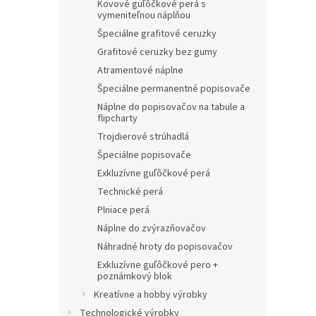
Kovové guľôčkové perá s
vymeniteľnou náplňou
Špeciálne grafitové ceruzky
Grafitové ceruzky bez gumy
Atramentové náplne
Špeciálne permanentné popisovače
Náplne do popisovačov na tabule a
flipcharty
Trojdierové strúhadlá
Špeciálne popisovače
Exkluzívne guľôčkové perá
Technické perá
Plniace perá
Náplne do zvýrazňovačov
Náhradné hroty do popisovačov
Exkluzívne guľôčkové pero +
poznámkový blok
Kreatívne a hobby výrobky
Technologické výrobky