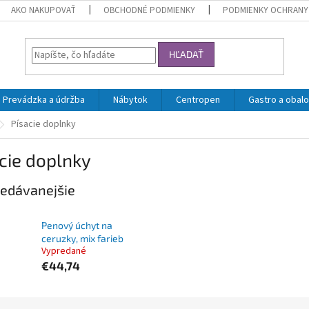
AKO NAKUPOVAŤ
OBCHODNÉ PODMIENKY
PODMIENKY OCHRANY
HĽADAŤ
Prevádzka a údržba
Nábytok
Centropen
Gastro a obalo
Písacie doplnky
cie doplnky
edávanejšie
Penový úchyt na
ceruzky, mix farieb
Vypredané
€44,74