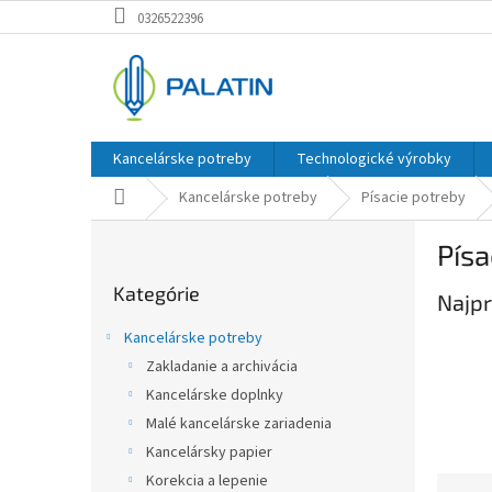
Prejsť
0326522396
na
obsah
Kancelárske potreby
Technologické výrobky
Domov
Kancelárske potreby
Písacie potreby
B
Písa
o
Preskočiť
č
Kategórie
kategórie
Najpr
n
ý
Kancelárske potreby
p
Zakladanie a archivácia
a
Kancelárske doplnky
n
e
Malé kancelárske zariadenia
l
Kancelársky papier
Korekcia a lepenie
R