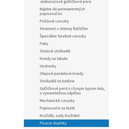
Jednorazové guľôčkové perá
Náplne do permanentných
popisovačov
Poštové ceruzky
Atrament v sklenej flaštičke
Špeciálne farebné ceruzky
Fixky
Stolové strúhadlá
Kriedy na tabule
Voskovky
Olejové pastelové kriedy
Strúhadlá na batérie
Guľôčkové perá s rôznym typom tela,
s vymeniteľnou náplňou
Mechanické ceruzky
Popisovače na textil
Kružidlá, sady kružidiel
Písacie doplnky