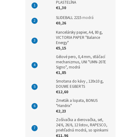
PLASTELÍNA
€1,30
SLIDEBALL 2215
modrá
€0,26
Kancelársky papier, A4, 80 g,
VICTORIA PAPER "Balance
Energy"
€5,15
Gélové pero, 0,4 mm, stláčací
mechanizmus, UNI "UMN-207E
Signo", modrá
€1,85
Smotana do kávy , 120x10 g,
DOUWE EGBERTS
€12,60
Zmeták a lopata, BONUS
"Handrix"
€2,23
Zošívačka a dierovačka, set,
24/6, 26/6, 12 listov, RAPESCO,
priehľadná modrá, so spinkami
€11,96