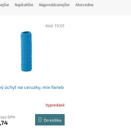
nejšie
Najdrahšie
Najpredávanejšie
Abecedne
Kód:
TICCF
ý úchyt na ceruzky, mix farieb
Vypredané
 bez DPH
Do košíka
,74