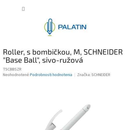
Prejsť
NÁKUP
na
obsah
KOŠÍK
Roller, s bombičkou, M, SCHNEIDER
"Base Ball", sivo-ružová
TSCBBSZR
Priemerné
Neohodnotené
Podrobnosti hodnotenia
Značka:
SCHNEIDER
hodnotenie
produktu
je
0,0
z
5
hviezdičiek.