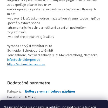
-ergonomicky tvarovaná a protišmyková pogumovaná rukoväť
zabezpečuje písanie bez únav
-veľké opory pre prsty na rukoväti zabraňujú vzniku tlakových
miest
-vybavené kráľovskomodrou mazateľnou atramentovou náplňou
-pevná plastová spona
-atrament rýchlo schne a neškvrní sa ani pri neskoršom
zvýrazňovaní
-vhodné pre pravákov aj ľavákov
Výrobca / prvý distribútor v EÚ:
Schneider Schreibgeräte GmbH
Tennenbronn, Schwarzenbach 9, 78144 Schramberg, Nemecko
info@schneiderpen.de
https://schneiderpen.com
Dodatočné parametre
Kategória
:
Rollery s vymeniteľnou náplňou
Hmotnosť
:
0.01 kg
EAN
:
4004675183828
Na prispôsobenie obsahu a reklám, poskytovanie funkcií