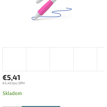
€5,41
€4,40 bez DPH
Jednotková
Skladom
cena: