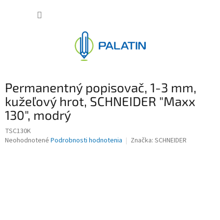
Prejsť
NÁKUP
na
obsah
KOŠÍK
Permanentný popisovač, 1-3 mm,
kužeľový hrot, SCHNEIDER "Maxx
130", modrý
TSC130K
Priemerné
Neohodnotené
Podrobnosti hodnotenia
Značka:
SCHNEIDER
hodnotenie
produktu
je
0,0
z
5
hviezdičiek.