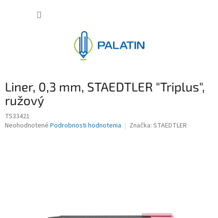
Prejsť
NÁKUP
na
obsah
KOŠÍK
Liner, 0,3 mm, STAEDTLER "Triplus",
ružový
TS33421
Priemerné
Neohodnotené
Podrobnosti hodnotenia
Značka:
STAEDTLER
hodnotenie
produktu
je
0,0
z
5
hviezdičiek.