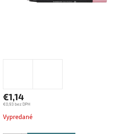
€1,14
€0,93 bez DPH
Jednotková
Vypredané
cena: