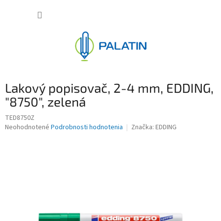
Prejsť
NÁKUP
na
obsah
KOŠÍK
Lakový popisovač, 2-4 mm, EDDING,
"8750", zelená
TED8750Z
Priemerné
Neohodnotené
Podrobnosti hodnotenia
Značka:
EDDING
hodnotenie
produktu
je
0,0
z
5
hviezdičiek.