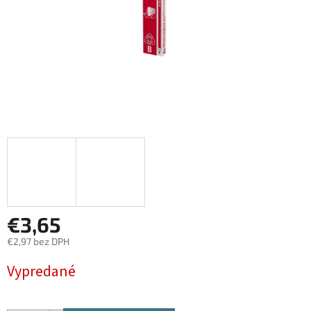
€3,65
€2,97 bez DPH
Jednotková
Vypredané
cena: