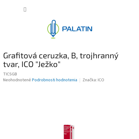
Prejsť
NÁKUP
na
obsah
KOŠÍK
Grafitová ceruzka, B, trojhranný
tvar, ICO "Ježko"
TICSGB
Priemerné
Neohodnotené
Podrobnosti hodnotenia
Značka:
ICO
hodnotenie
produktu
je
0,0
z
5
hviezdičiek.