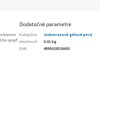
Dodatočné parametre
 uzáverom
Kategória
:
Jednorazové gélové perá
 ho spojiť
Hmotnosť
:
0.01 kg
EAN
:
4895028526603