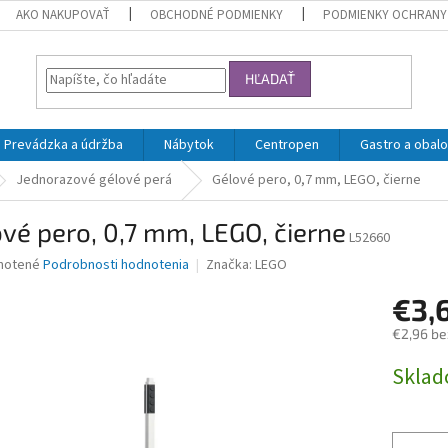
AKO NAKUPOVAŤ
OBCHODNÉ PODMIENKY
PODMIENKY OCHRANY
HĽADAŤ
Prevádzka a údržba
Nábytok
Centropen
Gastro a obalo
Jednorazové gélové perá
Gélové pero, 0,7 mm, LEGO, čierne
vé pero, 0,7 mm, LEGO, čierne
L52660
né
notené
Podrobnosti hodnotenia
Značka:
LEGO
nie
€3,
u
€2,96 be
Jednotk
Skla
cena:
iek.