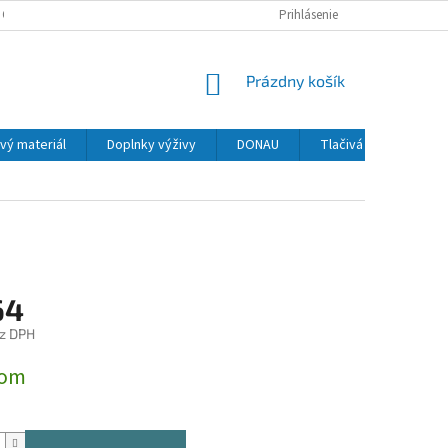
 OSOBNÝCH ÚDAJOV
Prihlásenie
NÁKUPNÝ
Prázdny košík
KOŠÍK
vý materiál
Doplnky výživy
DONAU
Tlačivá
MAPED
64
z DPH
ová
dom