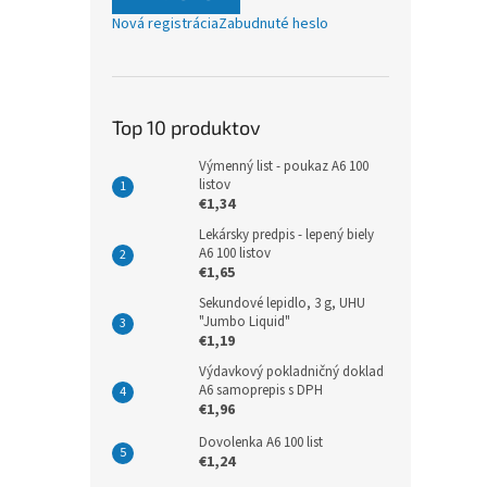
Nová registrácia
Zabudnuté heslo
Top 10 produktov
Výmenný list - poukaz A6 100
listov
€1,34
Lekársky predpis - lepený biely
A6 100 listov
€1,65
Sekundové lepidlo, 3 g, UHU
"Jumbo Liquid"
€1,19
Výdavkový pokladničný doklad
A6 samoprepis s DPH
€1,96
Dovolenka A6 100 list
€1,24