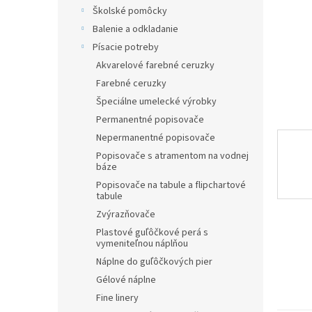
Školské pomôcky
Balenie a odkladanie
Písacie potreby
Akvarelové farebné ceruzky
Farebné ceruzky
Špeciálne umelecké výrobky
Permanentné popisovače
Nepermanentné popisovače
Popisovače s atramentom na vodnej
báze
Popisovače na tabule a flipchartové
tabule
Zvýrazňovače
Plastové guľôčkové perá s
vymeniteľnou náplňou
Náplne do guľôčkových pier
Gélové náplne
Fine linery