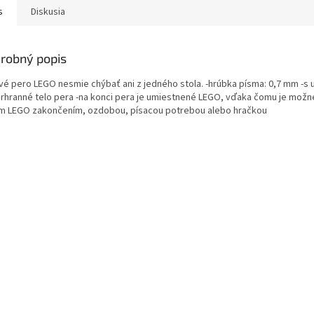
s
Diskusia
robný popis
vé pero LEGO nesmie chýbať ani z jedného stola. -hrúbka písma: 0,7 mm -s
orhranné telo pera -na konci pera je umiestnené LEGO, vďaka čomu je možné
ým LEGO zakončením, ozdobou, písacou potrebou alebo hračkou