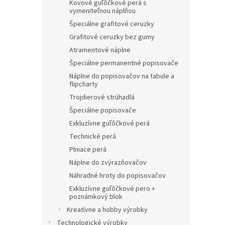
Kovové guľôčkové perá s
vymeniteľnou náplňou
Špeciálne grafitové ceruzky
Grafitové ceruzky bez gumy
Atramentové náplne
Špeciálne permanentné popisovače
Náplne do popisovačov na tabule a
flipcharty
Trojdierové strúhadlá
Špeciálne popisovače
Exkluzívne guľôčkové perá
Technické perá
Plniace perá
Náplne do zvýrazňovačov
Náhradné hroty do popisovačov
Exkluzívne guľôčkové pero +
poznámkový blok
Kreatívne a hobby výrobky
Technologické výrobky