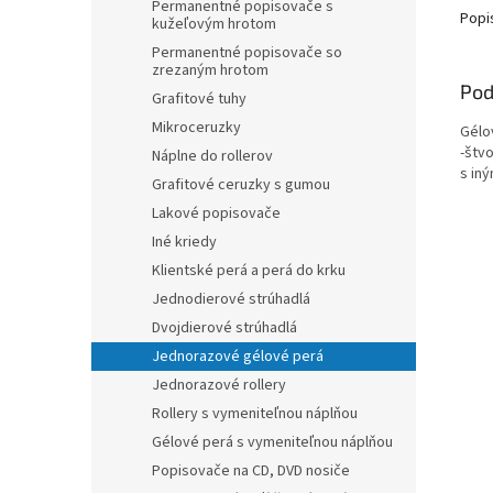
Permanentné popisovače s
Popi
kužeľovým hrotom
Permanentné popisovače so
zrezaným hrotom
Pod
Grafitové tuhy
Mikroceruzky
Gélo
-štv
Náplne do rollerov
s in
Grafitové ceruzky s gumou
Lakové popisovače
Iné kriedy
Klientské perá a perá do krku
Jednodierové strúhadlá
Dvojdierové strúhadlá
Jednorazové gélové perá
Jednorazové rollery
Rollery s vymeniteľnou náplňou
Gélové perá s vymeniteľnou náplňou
Popisovače na CD, DVD nosiče