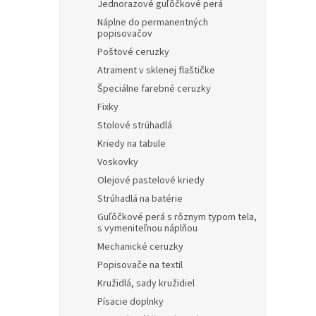
Jednorazové guľôčkové perá
Náplne do permanentných
popisovačov
Poštové ceruzky
Atrament v sklenej flaštičke
Špeciálne farebné ceruzky
Fixky
Stolové strúhadlá
Kriedy na tabule
Voskovky
Olejové pastelové kriedy
Strúhadlá na batérie
Guľôčkové perá s rôznym typom tela,
s vymeniteľnou náplňou
Mechanické ceruzky
Popisovače na textil
Kružidlá, sady kružidiel
Písacie doplnky