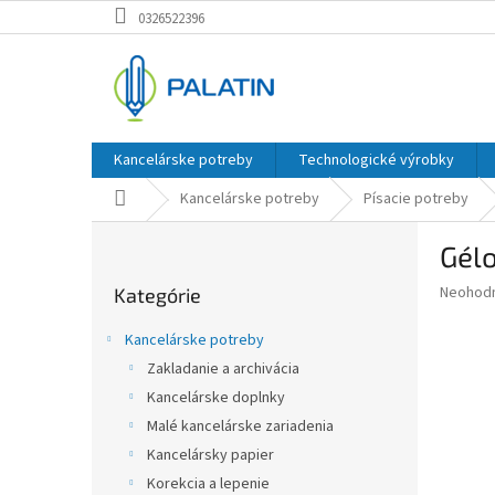
Prejsť
0326522396
na
obsah
Kancelárske potreby
Technologické výrobky
Domov
Kancelárske potreby
Písacie potreby
B
Gélo
o
Preskočiť
č
Priemer
Neohod
Kategórie
kategórie
n
hodnote
ý
produkt
Kancelárske potreby
p
je
Zakladanie a archivácia
0,0
a
z
Kancelárske doplnky
n
5
e
Malé kancelárske zariadenia
hviezdič
l
Kancelársky papier
Korekcia a lepenie