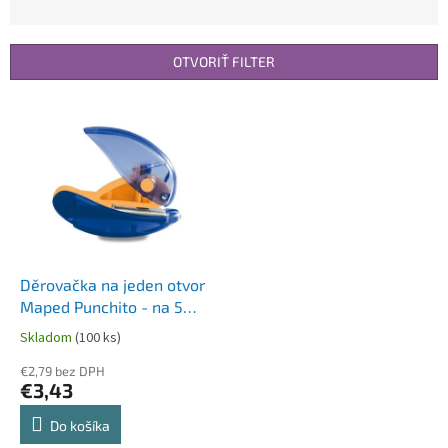
d
e
n
OTVORIŤ FILTER
i
e
V
p
ý
r
p
o
i
d
s
u
p
k
r
t
o
o
d
Děrovačka na jeden otvor
v
u
Maped Punchito - na 5
k
listů, mix barev
Skladom
(100 ks)
t
o
€2,79 bez DPH
€3,43
v
Do košíka