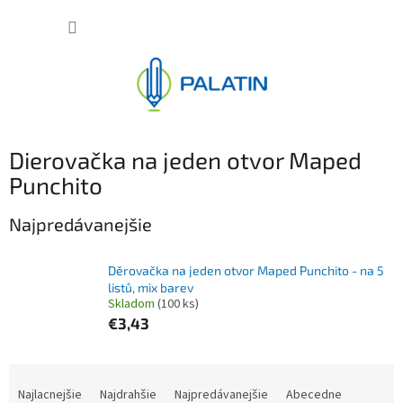
Prejsť
NÁKUP
na
obsah
KOŠÍK
Dierovačka na jeden otvor Maped
Punchito
Najpredávanejšie
Děrovačka na jeden otvor Maped Punchito - na 5
listů, mix barev
Skladom
(100 ks)
€3,43
R
a
Najlacnejšie
Najdrahšie
Najpredávanejšie
Abecedne