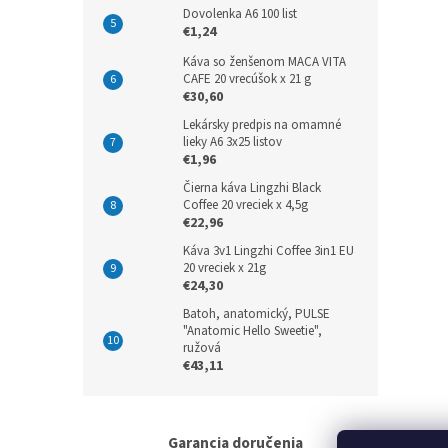
Dovolenka A6 100 list
€1,24
Káva so ženšenom MACA VITA
CAFE 20 vrecúšok x 21 g
€30,60
Lekársky predpis na omamné
lieky A6 3x25 listov
€1,96
Čierna káva Lingzhi Black
Coffee 20 vreciek x 4,5g
€22,96
Káva 3v1 Lingzhi Coffee 3in1 EU
20 vreciek x 21g
€24,30
Batoh, anatomický, PULSE
"Anatomic Hello Sweetie",
ružová
€43,11
Garancia doručenia