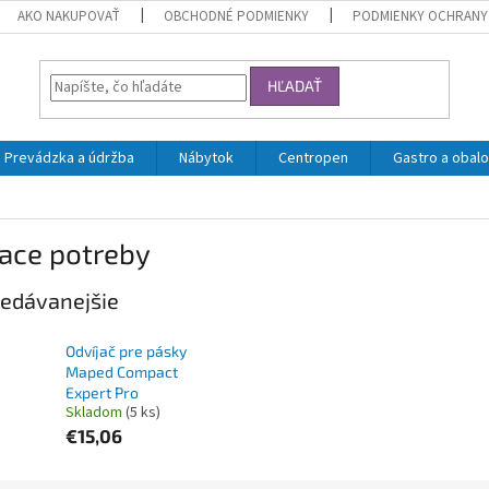
AKO NAKUPOVAŤ
OBCHODNÉ PODMIENKY
PODMIENKY OCHRANY
HĽADAŤ
Prevádzka a údržba
Nábytok
Centropen
Gastro a obalo
iace potreby
edávanejšie
Odvíjač pre pásky
Maped Compact
Expert Pro
Skladom
(5 ks)
€15,06