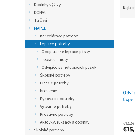
R
Doplnky výživy
a
Najlac
DONAU
d
e
Tlačivá
V
n
MAPED
ý
i
Kancelárske potreby
p
e
Lepiace potreby
i
p
Obojstranné lepiace pásky
s
r
p
Lepiace hmoty
o
r
d
Odvíjače samolepiacich pások
o
u
Školské potreby
d
k
Písacie potreby
u
t
Kreslenie
Odví
k
o
Rysovacie potreby
Exper
t
v
o
Výtvarné potreby
v
Kreatívne potreby
Aktovky, ruksaky a doplnky
€12,24
€15
Školské potreby