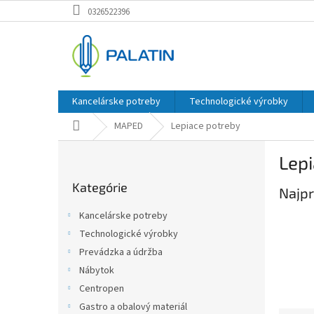
Prejsť
0326522396
na
obsah
Kancelárske potreby
Technologické výrobky
Domov
MAPED
Lepiace potreby
B
Lep
o
Preskočiť
č
Kategórie
kategórie
Najpr
n
ý
Kancelárske potreby
p
Technologické výrobky
a
Prevádzka a údržba
n
e
Nábytok
l
Centropen
Gastro a obalový materiál