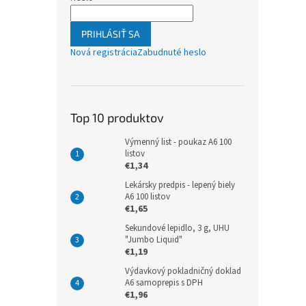
PRIHLÁSIŤ SA
Nová registrácia
Zabudnuté heslo
Top 10 produktov
Výmenný list - poukaz A6 100
listov
€1,34
Lekársky predpis - lepený biely
A6 100 listov
€1,65
Sekundové lepidlo, 3 g, UHU
"Jumbo Liquid"
€1,19
Výdavkový pokladničný doklad
A6 samoprepis s DPH
€1,96