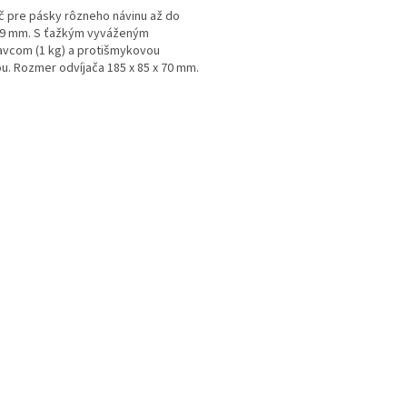
č pre pásky rôzneho návinu až do
19 mm. S ťažkým vyváženým
vcom (1 kg) a protišmykovou
u. Rozmer odvíjača 185 x 85 x 70 mm.
aný bez pásky.
O
v
l
á
d
a
c
i
e
p
r
v
k
y
v
ý
p
i