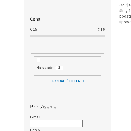
Odvíja
šírky 
podsta
Cena
úpravo
Dodáv
€
15
€
16
Na sklade
1
ROZBALIŤ FILTER
Prihlásenie
E-mail
Heslo