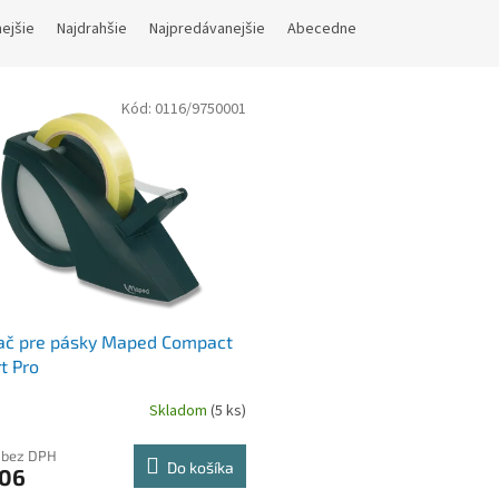
nejšie
Najdrahšie
Najpredávanejšie
Abecedne
Kód:
0116/9750001
jač pre pásky Maped Compact
t Pro
Skladom
(5 ks)
 bez DPH
Do košíka
,06