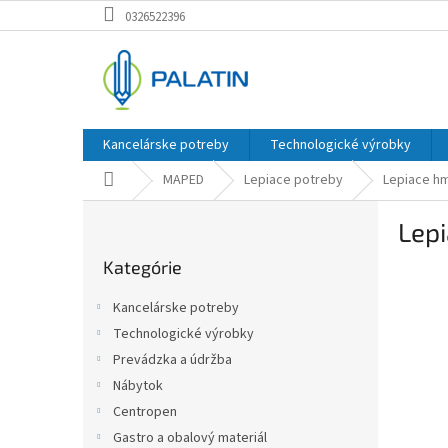
Prejsť
0326522396
na
obsah
Kancelárske potreby
Technologické výrobky
Domov
MAPED
Lepiace potreby
Lepiace h
B
Lep
o
Preskočiť
č
Kategórie
kategórie
n
ý
Kancelárske potreby
p
Technologické výrobky
a
Prevádzka a údržba
n
e
Nábytok
l
Centropen
Gastro a obalový materiál