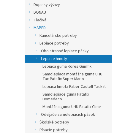
Doplnky výživy
DONAU
Tlačivá
MAPED
Kancelárske potreby
Lepiace potreby
Obojstranné lepiace pásky
Lepiace hmoty
Lepiaca guma Kores Gumfix
Samolepiaca montážna guma UHU
Tac Patafix Super Mario
Lepiaca hmota Faber-Castell Tack-it
Samolepiace guma Patafix
Homedeco
Montážna guma UHU Patafix Clear
Odvíjače samolepiacich pások
Školské potreby
Písacie potreby