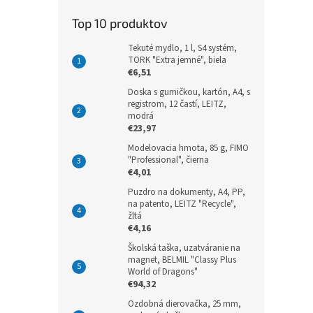
Top 10 produktov
Tekuté mydlo, 1 l, S4 systém,
TORK "Extra jemné", biela
€6,51
Doska s gumičkou, kartón, A4, s
registrom, 12 častí, LEITZ,
modrá
€23,97
Modelovacia hmota, 85 g, FIMO
"Professional", čierna
€4,01
Puzdro na dokumenty, A4, PP,
na patento, LEITZ "Recycle",
žltá
€4,16
Školská taška, uzatváranie na
magnet, BELMIL "Classy Plus
World of Dragons"
€94,32
Ozdobná dierovačka, 25 mm,