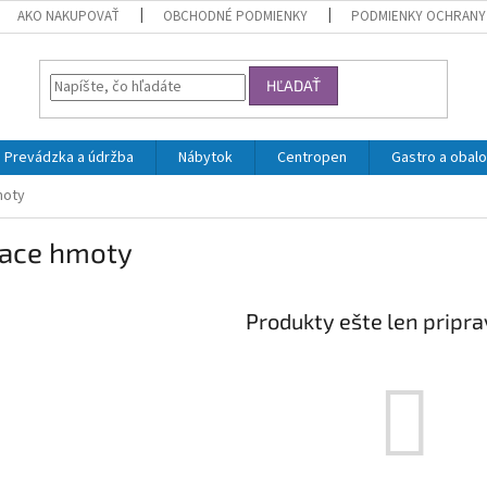
AKO NAKUPOVAŤ
OBCHODNÉ PODMIENKY
PODMIENKY OCHRANY
HĽADAŤ
Prevádzka a údržba
Nábytok
Centropen
Gastro a obalo
moty
iace hmoty
Produkty ešte len pripr