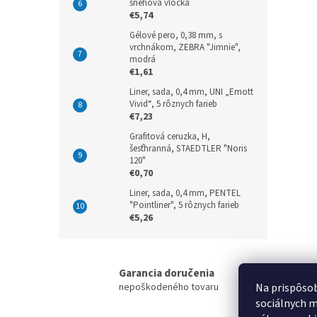
snehová vločka
€5,74
Gélové pero, 0,38 mm, s
vrchnákom, ZEBRA "Jimnie",
modrá
€1,61
Liner, sada, 0,4 mm, UNI „Emott
Vivid“, 5 rôznych farieb
€7,23
Grafitová ceruzka, H,
šesťhranná, STAEDTLER "Noris
120"
€0,70
Liner, sada, 0,4 mm, PENTEL
"Pointliner", 5 rôznych farieb
€5,26
Garancia doručenia
nepoškodeného tovaru
Na prispôsob
sociálnych m