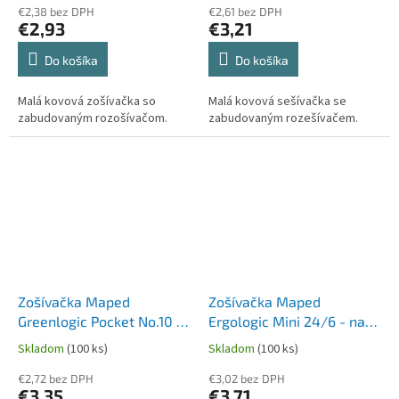
€2,38 bez DPH
€2,61 bez DPH
€2,93
€3,21
Do košíka
Do košíka
Malá kovová zošívačka so
Malá kovová sešívačka se
zabudovaným rozošívačom.
zabudovaným rozešívačem.
Zošívačka Maped
Zošívačka Maped
Greenlogic Pocket No.10 -
Ergologic Mini 24/6 - na
na 15 listov, blister, mix
12 alebo 15 listov, blister,
Skladom
(100 ks)
Skladom
(100 ks)
farieb
mix farieb
€2,72 bez DPH
€3,02 bez DPH
€3,35
€3,71