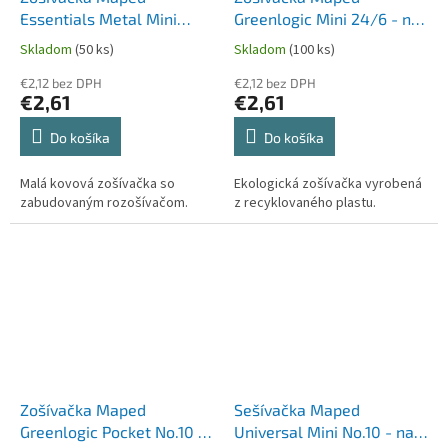
Essentials Metal Mini
Greenlogic Mini 24/6 - na
24/6 - na 12 alebo 15
12 alebo 15 listov, blister,
Skladom
(50 ks)
Skladom
(100 ks)
listov
mix farieb
€2,12 bez DPH
€2,12 bez DPH
€2,61
€2,61
Do košíka
Do košíka
Malá kovová zošívačka so
Ekologická zošívačka vyrobená
zabudovaným rozošívačom.
z recyklovaného plastu.
Zošívačka Maped
Sešívačka Maped
Greenlogic Pocket No.10 -
Universal Mini No.10 - na