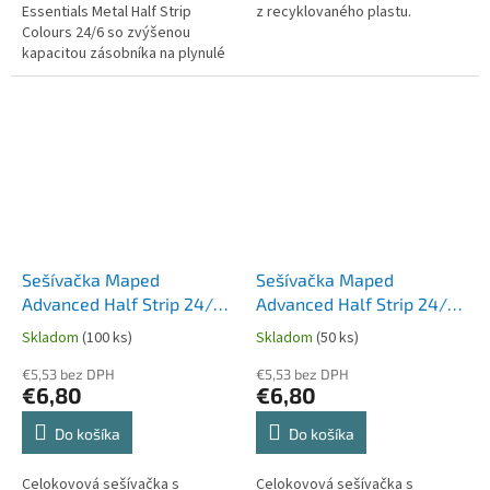
Essentials Metal Half Strip
z recyklovaného plastu.
Colours 24/6 so zvýšenou
kapacitou zásobníka na plynulé
zošívanie.
Sešívačka Maped
Sešívačka Maped
Advanced Half Strip 24/6,
Advanced Half Strip 24/6,
na 20 nebo 25 listů -
na 20 nebo 25 listů -
Skladom
(100 ks)
Skladom
(50 ks)
metalická šedá
šedohnedá
€5,53 bez DPH
€5,53 bez DPH
€6,80
€6,80
Do košíka
Do košíka
Celokovová sešívačka s
Celokovová sešívačka s