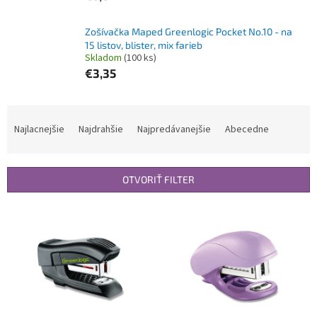
Zošívačka Maped Greenlogic Pocket No.10 - na
15 listov, blister, mix farieb
Skladom
(100 ks)
€3,35
R
a
Najlacnejšie
Najdrahšie
Najpredávanejšie
Abecedne
d
e
n
OTVORIŤ FILTER
i
e
V
p
ý
r
p
o
i
d
s
u
p
k
r
t