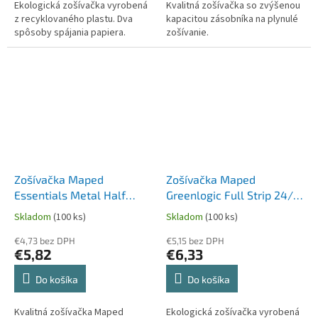
Ekologická zošívačka vyrobená
Kvalitná zošívačka so zvýšenou
z recyklovaného plastu. Dva
kapacitou zásobníka na plynulé
spôsoby spájania papiera.
zošívanie.
Zošívačka Maped
Zošívačka Maped
Essentials Metal Half
Greenlogic Full Strip 24/6
Strip Colours 24/6 - na 20
- na 20 listov
Skladom
(100 ks)
Skladom
(100 ks)
alebo 25 listov
€4,73 bez DPH
€5,15 bez DPH
€5,82
€6,33
Do košíka
Do košíka
Kvalitná zošívačka Maped
Ekologická zošívačka vyrobená