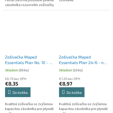
Pastel 24/6 má pohodlné plnenie
zošívanie.
zásobníka rozovretím zošívačky
do uhla 180 °. Dva spôsoby
spájania papiera.
Zošívačka Maped
Zošívačka Maped
Essentials Plier No. 10 - na
Essentials Plier 24/6 - na
15 listov
20 alebo 25 listov
Skladom
(50 ks)
Skladom
(10 ks)
€6,79 bez DPH
€7,29 bez DPH
€8,35
€8,97
Do košíka
Do košíka
Kvalitná zošívačka so zvýšenou
Kvalitná zošívačka so zvýšenou
kapacitou zásobníka pre plynulé
kapacitou zásobníka pre plynulé