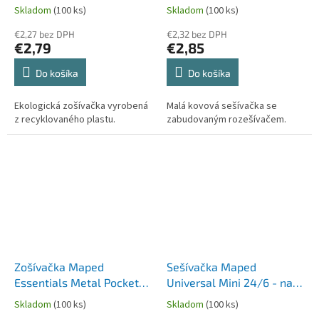
na 15 listov
15 listů, mix barev, blistr
Skladom
(100 ks)
Skladom
(100 ks)
€2,27 bez DPH
€2,32 bez DPH
€2,79
€2,85
Do košíka
Do košíka
Ekologická zošívačka vyrobená
Malá kovová sešívačka se
z recyklovaného plastu.
zabudovaným rozešívačem.
Zošívačka Maped
Sešívačka Maped
Essentials Metal Pocket
Universal Mini 24/6 - na
No. 10 - na 15 listov
12 nebo 15 listů, mix barev,
Skladom
(100 ks)
Skladom
(100 ks)
blistr