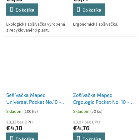
Do košíka
Do košíka
Ekologická zošívačka vyrobená
Ergonomická zošívačka.
z recyklovaného plastu.
Sešívačka Maped
Zošívačka Maped
Universal Pocket No.10 -
Ergologic Pocket No. 10 -
na 12 listů, mix barev,
na 15 listov, blister, mix
Skladom
(100 ks)
Skladom
(50 ks)
blistr
farieb
€3,33 bez DPH
€3,87 bez DPH
€4,10
€4,76
Do košíka
Do košíka