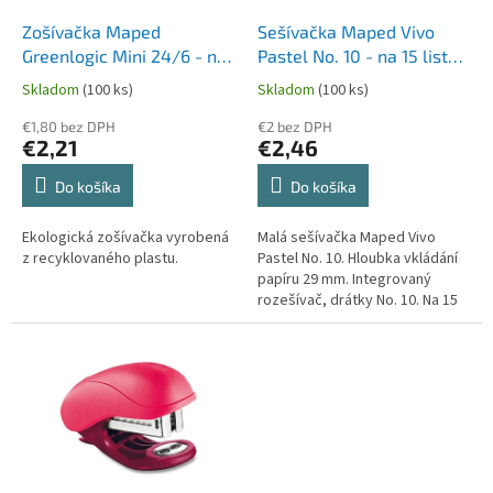
o
o
d
Zošívačka Maped
Sešívačka Maped Vivo
v
u
Greenlogic Mini 24/6 - na
Pastel No. 10 - na 15 listů,
k
12 alebo 15 listov
mix barev, blistr
Skladom
(100 ks)
Skladom
(100 ks)
t
o
€1,80 bez DPH
€2 bez DPH
€2,21
€2,46
v
Do košíka
Do košíka
Ekologická zošívačka vyrobená
Malá sešívačka Maped Vivo
z recyklovaného plastu.
Pastel No. 10. Hloubka vkládání
papíru 29 mm. Integrovaný
rozešívač, drátky No. 10. Na 15
listů. Vyrobeno z 80% post-
industriálního recyklovaného...