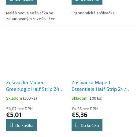
Malá kovová sešívačka se
Ergonomická zošívačka.
zabudovaným rozešívačem.
Zošívačka Maped
Zošívačka Maped
Greenlogic Half Strip 24/6
Essentials Half Strip 24/6
- na 20, 25 listov
- na 20 alebo 25 listov
Skladom
(100 ks)
Skladom
(100 ks)
€4,07 bez DPH
€4,36 bez DPH
€5,01
€5,36
Do košíka
Do košíka