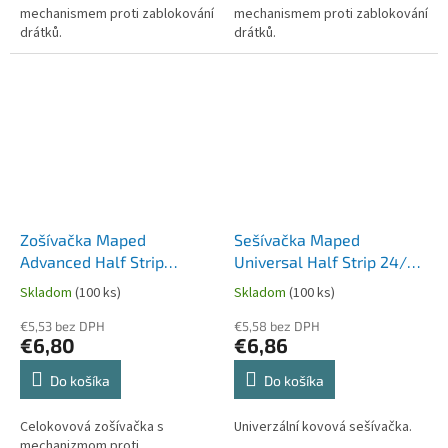
mechanismem proti zablokování
mechanismem proti zablokování
drátků.
drátků.
Zošívačka Maped
Sešívačka Maped
Advanced Half Strip
Universal Half Strip 24/6 -
Collector 24/6, na 20
na 20 nebo 25 listů, mix
Skladom
(100 ks)
Skladom
(100 ks)
alebo 25 listov - modrá
barev, blistr
€5,53 bez DPH
€5,58 bez DPH
€6,80
€6,86
Do košíka
Do košíka
Celokovová zošívačka s
Univerzální kovová sešívačka.
mechanizmom proti