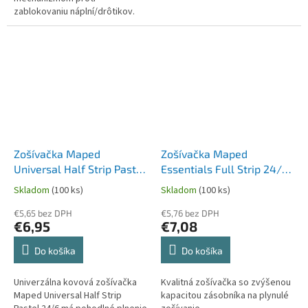
zablokovaniu náplní/drôtikov.
Zošívačka Maped
Zošívačka Maped
Universal Half Strip Pastel
Essentials Full Strip 24/6
24/6 - na 20,25 listov
- na 20 alebo 25 listov
Skladom
(100 ks)
Skladom
(100 ks)
€5,65 bez DPH
€5,76 bez DPH
€6,95
€7,08
Do košíka
Do košíka
Univerzálna kovová zošívačka
Kvalitná zošívačka so zvýšenou
Maped Universal Half Strip
kapacitou zásobníka na plynulé