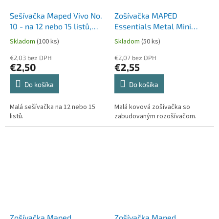
Sešívačka Maped Vivo No.
Zošívačka MAPED
10 - na 12 nebo 15 listů,
Essentials Metal Mini
mix barev, blistr
No.10 - na 15 listov
Skladom
(100 ks)
Skladom
(50 ks)
€2,03 bez DPH
€2,07 bez DPH
€2,50
€2,55
Do košíka
Do košíka
Malá sešívačka na 12 nebo 15
Malá kovová zošívačka so
listů.
zabudovaným rozošívačom.
Zošívačka Maped
Zošívačka Maped