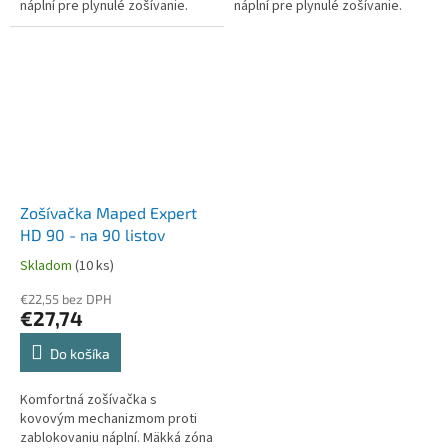
náplní pre plynulé zošívanie.
náplní pre plynulé zošívanie.
Zošívačka Maped Expert
HD 90 - na 90 listov
Skladom
(10 ks)
€22,55 bez DPH
€27,74
Do košíka
Komfortná zošívačka s
kovovým mechanizmom proti
zablokovaniu náplní. Mäkká zóna