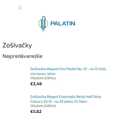
Prejsť
NÁKUP
na
obsah
KOŠÍK
Zošívačky
Najpredávanejšie
Sešívačka Maped Vivo Pastel No. 10 - na 15 listů,
mix barev, blistr
Skladom
(100 ks)
€2,46
Zošívačka Maped Essentials Metal Half Strip
Colours 24/6 - na 20 alebo 25 listov
Skladom
(100 ks)
€5,82