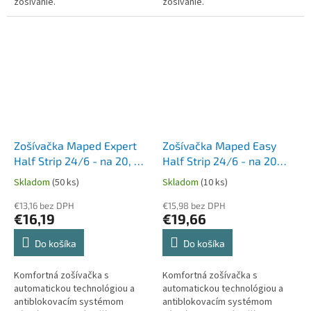
zošívanie.
zošívanie.
Zošívačka Maped Expert
Zošívačka Maped Easy
Half Strip 24/6 - na 20, 25
Half Strip 24/6 - na 20
alebo 45 listov
alebo 25 listov
Skladom
(50 ks)
Skladom
(10 ks)
€13,16 bez DPH
€15,98 bez DPH
€16,19
€19,66
Do košíka
Do košíka
Komfortná zošívačka s
Komfortná zošívačka s
automatickou technológiou a
automatickou technológiou a
antiblokovacím systémom
antiblokovacím systémom