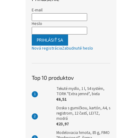
E-mail
Heslo
PRIHLÁSIŤ SA
Nová registrácia
Zabudnuté heslo
Top 10 produktov
Tekuté mydlo, 1 l, S4 systém,
TORK "Extra jemné", biela
€6,51
Doska s gumičkou, kartón, A4, s
registrom, 12 častí, LEITZ,
modrá
€23,97
Modelovacia hmota, 85 g, FIMO
"Professional", čierna