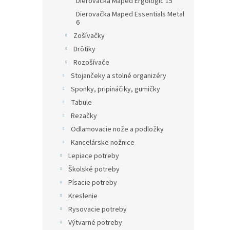
Dierovačka Maped Ergologic 15
Dierovačka Maped Essentials Metal
6
Zošívačky
Drôtiky
Rozošívače
Stojančeky a stolné organizéry
Sponky, pripináčiky, gumičky
Tabule
Rezačky
Odlamovacie nože a podložky
Kancelárske nožnice
Lepiace potreby
Školské potreby
Písacie potreby
Kreslenie
Rysovacie potreby
Výtvarné potreby