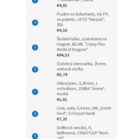
€4,01
Puzdro na dokumenty, A4, PP,
na patento, LEITZ "Recycle",
žltá
€4,16
Školská taška, uzatváranie na
magnet, BELMIL "Classy Plus
World of Dragons"
€94,32
Ozdobná dierovačka, 25 mm,
snehová vločka
€5,74
Gélové pero, 0,38 mm, s
vrchnákom, ZEBRA "Jimnie",
modrá
€1,61
Liner, sada, 0,4 mm, UNI „Emott
Vivid“, 5 rôznych farieb
€7,23
Grafitová ceruzka, H,
šesťhranná, STAEDTLER "Noris
120"