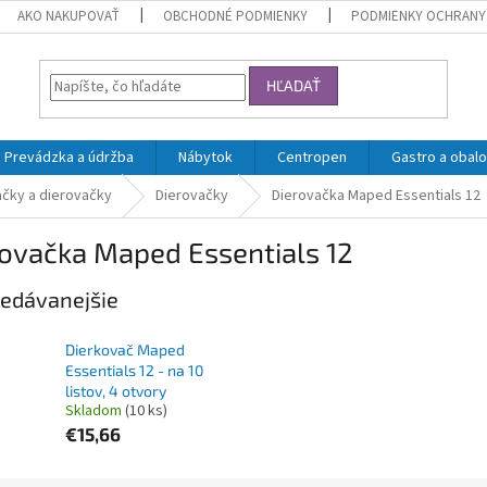
AKO NAKUPOVAŤ
OBCHODNÉ PODMIENKY
PODMIENKY OCHRANY
HĽADAŤ
Prevádzka a údržba
Nábytok
Centropen
Gastro a obalo
ačky a dierovačky
Dierovačky
Dierovačka Maped Essentials 12
ovačka Maped Essentials 12
edávanejšie
Dierkovač Maped
Essentials 12 - na 10
listov, 4 otvory
Skladom
(10 ks)
€15,66