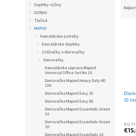
R
Doplnky výživy
a
Najlac
DONAU
d
e
Tlačivá
V
n
MAPED
ý
i
Kancelárske potreby
p
e
Kancelárske doplnky
i
p
Zošívačky a dierovačky
s
r
p
Dierovačky
o
r
d
Kancelárska súprava Maped
Universal Office Set No.10
o
u
d
k
Dierovačka Maped Heavy Duty HD
150
u
t
Dierk
k
Dierovačka Maped Easy 35
o
10 li
t
v
Dierovačka Maped Easy 65
o
Dierovačka Maped Essentials Green
v
10
Dierovačka Maped Essentials Green
€12,73
20
€15
Dierovačka Maped Essentials 10