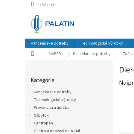
Prejsť
0326522396
na
obsah
Kancelárske potreby
Technologické výrobky
Domov
MAPED
Kancelárske potreby
Zošív
B
Dier
o
Preskočiť
č
Kategórie
kategórie
Najpr
n
ý
Kancelárske potreby
p
Technologické výrobky
a
Prevádzka a údržba
n
e
Nábytok
l
Centropen
Gastro a obalový materiál