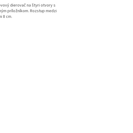
vový dierovač na štyri otvory s
ým príložníkom. Rozstup medzi
i 8 cm.
O
v
l
á
d
a
c
i
e
p
r
v
k
y
v
ý
p
i
s