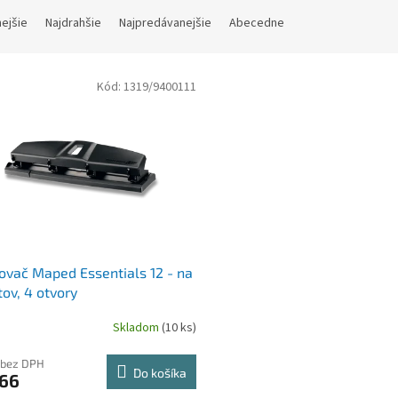
nejšie
Najdrahšie
Najpredávanejšie
Abecedne
Kód:
1319/9400111
ovač Maped Essentials 12 - na
stov, 4 otvory
Skladom
(10 ks)
 bez DPH
Do košíka
,66