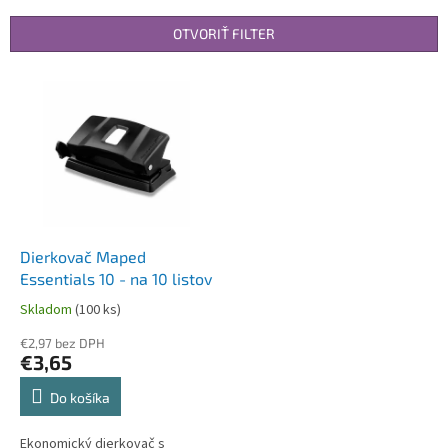
e
n
OTVORIŤ FILTER
i
e
V
p
ý
r
p
o
i
d
s
u
p
k
r
t
o
o
d
Dierkovač Maped
v
u
Essentials 10 - na 10 listov
k
Skladom
(100 ks)
t
o
€2,97 bez DPH
€3,65
v
Do košíka
Ekonomický dierkovač s