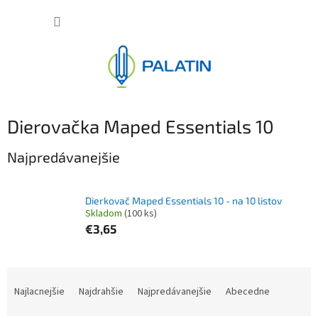
Prejsť
NÁKUP
na
obsah
KOŠÍK
Dierovačka Maped Essentials 10
Najpredávanejšie
Dierkovač Maped Essentials 10 - na 10 listov
Skladom
(100 ks)
€3,65
R
a
Najlacnejšie
Najdrahšie
Najpredávanejšie
Abecedne
d