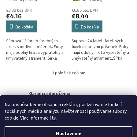
Skladom
(100 ks)
Skladom
(100 ks)
t
o
€3,38 bez DPH
€6,86 bez DPH
€4,16
€8,44
v
Do košíka
Do košíka
Súprava 12 farieb farebných
Súprava 24 farieb farebných
fixiek s motívmi príšeriek. Fixky
fixiek s motívmi príšeriek. Fixky
majú odolný hrot a vyprateľný a
majú odolný hrot a vyprateľný a
umývateľný atrament,,Šírka
umývateľný atrament,,Šírka
stopy 2,8 mm
stopy 2,8 mm
2
položiek celkom
O
v
l
á
Garancia doručenia
d
nepoškodeného tovaru
Na prispôsobenie obsahu a reklám, poskytovanie funkcií
a
c
sociálnych médií a analýzu návštevnosti používame súbory
i
Z
cookie. Viac informácií
tu
.
e
á
p
Vytvoril Shoptet
p
Nastavenie
r