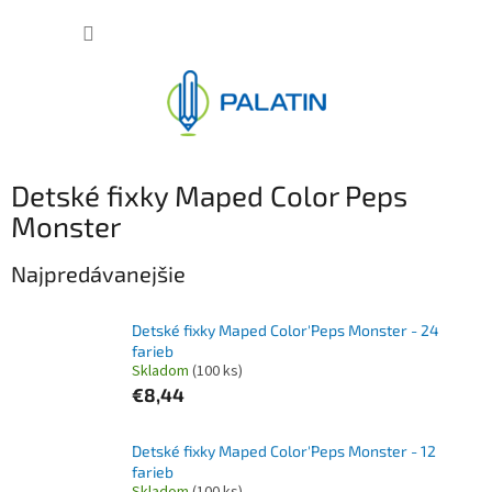
Prejsť
NÁKUP
na
obsah
KOŠÍK
Detské fixky Maped Color Peps
Monster
Najpredávanejšie
Detské fixky Maped Color'Peps Monster - 24
farieb
Skladom
(100 ks)
€8,44
Detské fixky Maped Color'Peps Monster - 12
farieb