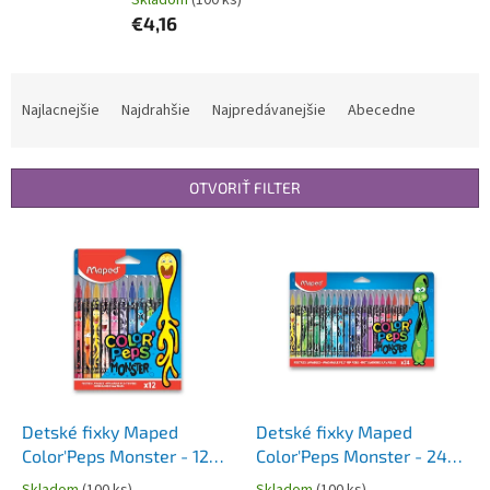
Skladom
(100 ks)
€4,16
R
a
Najlacnejšie
Najdrahšie
Najpredávanejšie
Abecedne
d
e
n
OTVORIŤ FILTER
i
e
V
p
ý
r
p
o
i
d
s
u
p
k
r
t
o
o
d
Detské fixky Maped
Detské fixky Maped
v
u
Color'Peps Monster - 12
Color'Peps Monster - 24
k
farieb
farieb