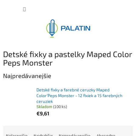
Prejsť
NÁKUP
na
obsah
KOŠÍK
Detské fixky a pastelky Maped Color
Peps Monster
Najpredávanejšie
Detské fixky a farebné ceruzky Maped
Color'Peps Monster - 12 fixiek a 15 farebných
ceruziek
Skladom
(100 ks)
€9,61
R
a