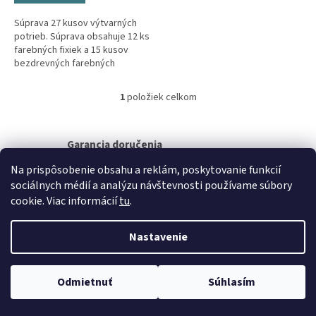
Súprava 27 kusov výtvarných
potrieb. Súprava obsahuje 12 ks
farebných fixiek a 15 kusov
bezdrevných farebných
ceruziek v čiernom prevedení s
motívmi príšeriek v
1
položiek celkom
O
praktickom,...
v
l
á
Garancia doručenia
d
nepoškodeného tovaru
Na prispôsobenie obsahu a reklám, poskytovanie funkcií
a
c
sociálnych médií a analýzu návštevnosti používame súbory
i
Z
cookie. Viac informácií
tu
.
e
á
p
Vytvoril Shoptet
p
Nastavenie
r
ä
v
t
k
Copyright 2026
www.palatin.sk
. Všetky práva vyhradené.
Upraviť
i
y
Odmietnuť
Súhlasím
nastavenie cookies
v
e
ý