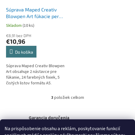
Súprava Maped Creativ
Blowpen Art fúkacie pero
- 24 farieb
Skladom
(10 ks)
€8,91 bez DPH
€10,96
Do košíka
Súprava Maped Creativ Blowpen
Art obsahuje 2 nástavce pre
fúkanie, 24 farebných fixiek, 5
čistých listov formátu A5.
Flexibilný nástavec umožňuje
voľnosť pohybu pri...
3
položiek celkom
O
v
l
á
Garancia doručenia
d
nepoškodeného tovaru
Na prispôsobenie obsahu a reklám, poskytovanie funkcií
a
c