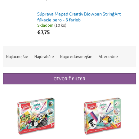
Súprava Maped Creativ Blowpen String´Art
fúkacie pero - 6 farieb
Skladom
(10 ks)
€7,75
R
a
Najlacnejšie
Najdrahšie
Najpredávanejšie
Abecedne
d
e
n
OTVORIŤ FILTER
i
e
V
p
ý
r
p
o
i
d
s
u
p
k
r
t