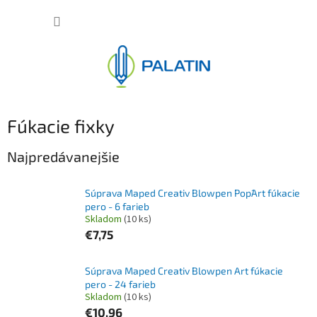
Prejsť
NÁKUP
na
obsah
KOŠÍK
Fúkacie fixky
Najpredávanejšie
Súprava Maped Creativ Blowpen Pop´Art fúkacie
pero - 6 farieb
Skladom
(10 ks)
€7,75
Súprava Maped Creativ Blowpen Art fúkacie
pero - 24 farieb
Skladom
(10 ks)
€10,96