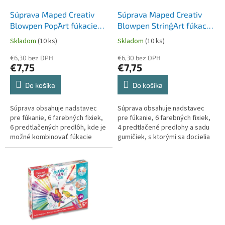
o
o
d
Súprava Maped Creativ
Súprava Maped Creativ
v
u
Blowpen Pop´Art fúkacie
Blowpen String´Art fúkacie
k
pero - 6 farieb
pero - 6 farieb
Skladom
(10 ks)
Skladom
(10 ks)
t
o
€6,30 bez DPH
€6,30 bez DPH
€7,75
€7,75
v
Do košíka
Do košíka
Súprava obsahuje nadstavec
Súprava obsahuje nadstavec
pre fúkanie, 6 farebných fixiek,
pre fúkanie, 6 farebných fixiek,
6 predtlačených predlôh, kde je
4 predtlačené predlohy a sadu
možné kombinovať fúkacie
gumičiek, s ktorými sa docielia
pero s farebná ceruzkami pre
efektné airbrush výsledky.
úžasné ilustrácie.