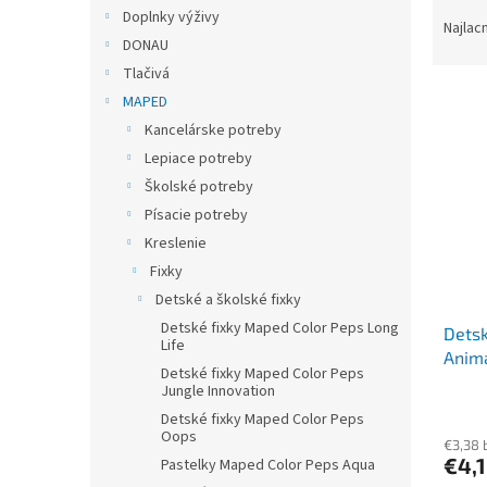
R
Doplnky výživy
a
Najlac
DONAU
d
e
Tlačivá
V
n
MAPED
ý
i
Kancelárske potreby
p
e
Lepiace potreby
i
p
Školské potreby
s
r
p
Písacie potreby
o
r
d
Kreslenie
o
u
Fixky
d
k
Detské a školské fixky
u
t
Detské fixky Maped Color Peps Long
Detsk
k
o
Life
Anima
t
v
Detské fixky Maped Color Peps
o
Jungle Innovation
v
Detské fixky Maped Color Peps
Oops
€3,38 
€4,
Pastelky Maped Color Peps Aqua