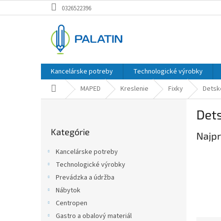
Prejsť
0326522396
na
obsah
Kancelárske potreby
Technologické výrobky
Domov
MAPED
Kreslenie
Fixky
Detské
B
Dets
o
Preskočiť
č
Kategórie
kategórie
Najpr
n
ý
Kancelárske potreby
p
Technologické výrobky
a
Prevádzka a údržba
n
e
Nábytok
l
Centropen
Gastro a obalový materiál