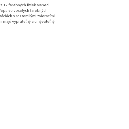
a 12 farebných fixiek Maped
Peps vo veselých farebných
áciách s roztomilými zvieracími
i majú vyprateľný a umývateľný
t. Hrot je odolný proti...
O
v
l
á
d
a
c
i
e
p
r
v
k
y
v
ý
p
i