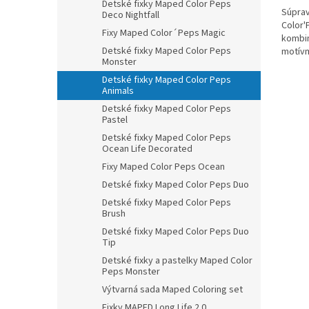
Detské fixky Maped Color Peps
Súprav
Deco Nightfall
Color'
Fixy Maped Color´Peps Magic
kombin
Detské fixky Maped Color Peps
motívm
Monster
atramen
Detské fixky Maped Color Peps
Animals
Detské fixky Maped Color Peps
Pastel
Detské fixky Maped Color Peps
Ocean Life Decorated
Fixy Maped Color Peps Ocean
Detské fixky Maped Color Peps Duo
Detské fixky Maped Color Peps
Brush
Detské fixky Maped Color Peps Duo
Tip
Detské fixky a pastelky Maped Color
Peps Monster
Výtvarná sada Maped Coloring set
Fixky MAPED Long Life 2.0