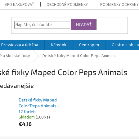
AKO NAKUPOVAŤ
OBCHODNÉ PODMIENKY
PODMIENKY OCHRANY
HĽADAŤ
Prevádzka a údržba
Nábytok
Centropen
Gastro a obalo
 a školské fixky
Detské fixky Maped Color Peps Animals
ké fixky Maped Color Peps Animals
edávanejšie
Detské fixky Maped
Color'Peps Animals -
12 farieb
Skladom
(100 ks)
€4,16