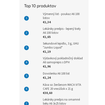
Top 10 produktov
Výmenný list - poukaz A6 100
listov
€1,34
Lekársky predpis - lepený biely
A6 100 listov
€1,65
Sekundové lepidlo, 3 g, UHU
"Jumbo Liquid"
€1,19
Výdavkový pokladničný doklad
A6 samoprepis s DPH
€1,96
Dovolenka A6 100 list
€1,24
Káva so ženšenom MACA VITA
CAFE 20 vrecúšok x 21 g
€30,60
Lekársky predpis na omamné
lieky A6 3x25 listov