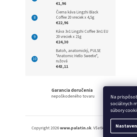
€1,96
Čierna káva Lingzhi Black
Coffee 20 vreciek x 4,5g
€22,96
Káva 3v1 Lingzhi Coffee 3in1 EU
20 vreciek x 21g
€24,30
Batoh, anatomický, PULSE
"Anatomic Hello Sweetie",
ružová
€43,11
Garancia doručenia
nepoškodeného tovaru
Na prispôsob
sociálnych m
súbory cooki
Z
á
Nastaven
Copyright 2026
www.palatin.sk
. Všetky práva vyhraden
p