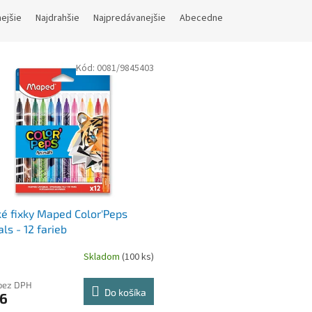
nejšie
Najdrahšie
Najpredávanejšie
Abecedne
Kód:
0081/9845403
é fixky Maped Color'Peps
ls - 12 farieb
Skladom
(100 ks)
bez DPH
Do košíka
16