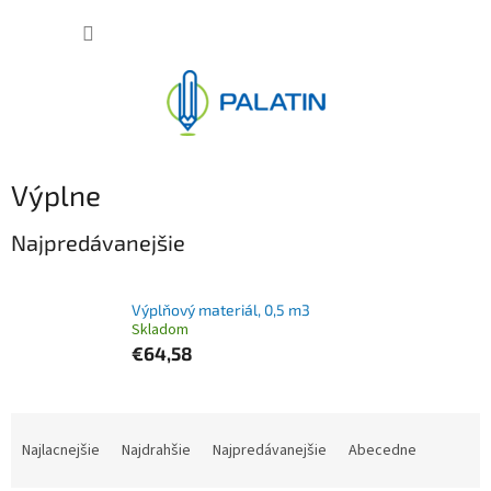
Prejsť
NÁKUP
na
obsah
KOŠÍK
Výplne
Najpredávanejšie
Výplňový materiál, 0,5 m3
Skladom
€64,58
R
a
Najlacnejšie
Najdrahšie
Najpredávanejšie
Abecedne
d