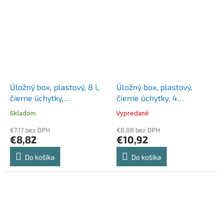
Úložný box, plastový, 8 l,
Úložný box, plastový,
čierne úchytky,
čierne úchytky, 4
SMARTSTORE "Classic 10",
priehradky, SMARTSTORE
Skladom
Vypredané
priehľadný
"Classic 4", priehľadný
€7,17 bez DPH
€8,88 bez DPH
€8,82
€10,92
Do košíka
Do košíka