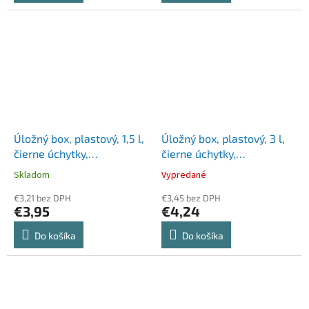
Úložný box, plastový, 1,5 l,
Úložný box, plastový, 3 l,
čierne úchytky,
čierne úchytky,
SMARTSTORE "Classic 1,5",
SMARTSTORE "Classic 3",
Skladom
Vypredané
priehľadný
priehľadný
€3,21 bez DPH
€3,45 bez DPH
€3,95
€4,24
Do košíka
Do košíka