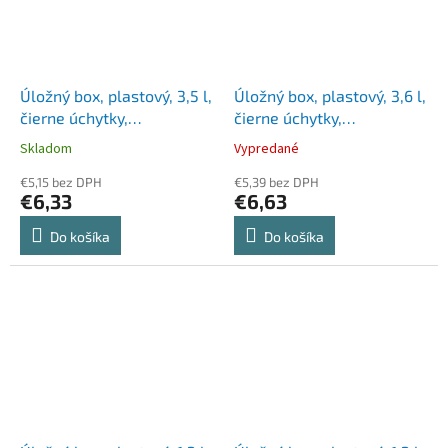
Úložný box, plastový, 3,5 l,
Úložný box, plastový, 3,6 l,
čierne úchytky,
čierne úchytky,
SMARTSTORE "Classic 4",
SMARTSTORE "Classic 5",
Skladom
Vypredané
priehľadný
priehľadný
€5,15 bez DPH
€5,39 bez DPH
€6,33
€6,63
Do košíka
Do košíka