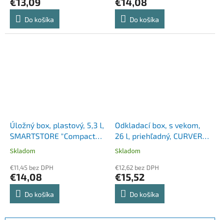
€13,09
€14,08
Do košíka
Do košíka
Úložný box, plastový, 5,3 l,
Odkladací box, s vekom,
SMARTSTORE "Compact
26 l, priehľadný, CURVER
M", biely
"Essentials"
Skladom
Skladom
€11,45 bez DPH
€12,62 bez DPH
€14,08
€15,52
Do košíka
Do košíka