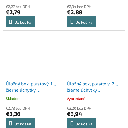
SMARTSTORE, priehľadný
€2,27 bez DPH
€2,34 bez DPH
€2,79
€2,88
Do košíka
Do košíka
Úložný box, plastový, 1 l,
Úložný box, plastový, 2 l,
čierne úchytky,
čierne úchytky,
SMARTSTORE "Classic 1",
SMARTSTORE "Classic 2",
Skladom
Vypredané
priehľadný
priehľadný
€2,73 bez DPH
€3,20 bez DPH
€3,36
€3,94
Do košíka
Do košíka