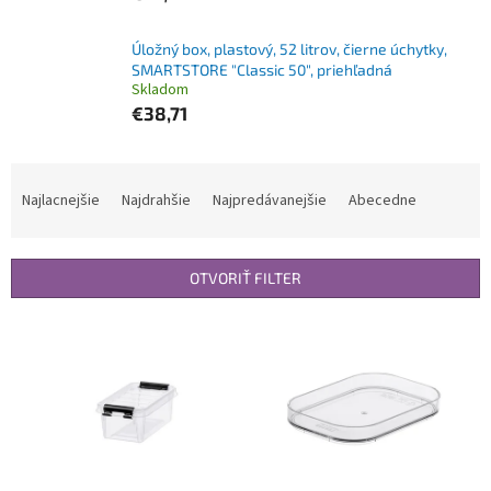
Úložný box, plastový, 52 litrov, čierne úchytky,
SMARTSTORE "Classic 50", priehľadná
Skladom
€38,71
R
a
Najlacnejšie
Najdrahšie
Najpredávanejšie
Abecedne
d
e
n
OTVORIŤ FILTER
i
e
V
p
ý
r
p
o
i
d
s
u
p
k
r
t