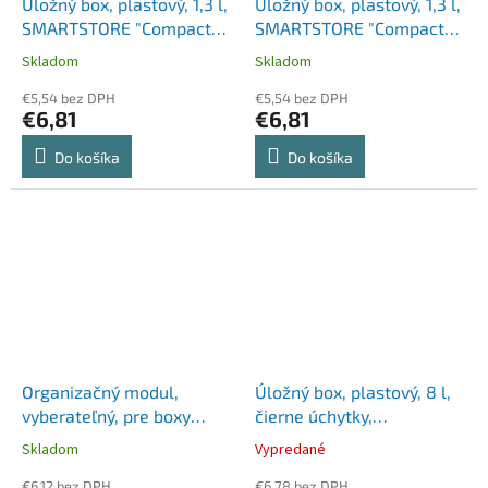
Úložný box, plastový, 1,3 l,
Úložný box, plastový, 1,3 l,
SMARTSTORE "Compact
SMARTSTORE "Compact
Clear Slim", priehľadný
Slim", biely
Skladom
Skladom
€5,54 bez DPH
€5,54 bez DPH
€6,81
€6,81
Do košíka
Do košíka
Organizačný modul,
Úložný box, plastový, 8 l,
vyberateľný, pre boxy
čierne úchytky,
Classic 15, 2 priehradky, s
SMARTSTORE "Classic 12",
Skladom
Vypredané
úchytkami, SMARTSTORE,
priehľadný
priehľadný
€6,12 bez DPH
€6,78 bez DPH