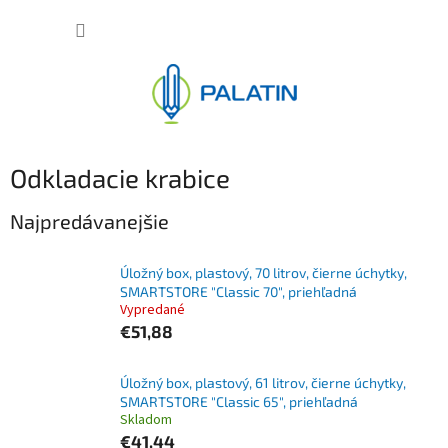
Prejsť
NÁKUP
na
obsah
KOŠÍK
Odkladacie krabice
Najpredávanejšie
Úložný box, plastový, 70 litrov, čierne úchytky,
SMARTSTORE "Classic 70", priehľadná
Vypredané
€51,88
Úložný box, plastový, 61 litrov, čierne úchytky,
SMARTSTORE "Classic 65", priehľadná
Skladom
€41,44