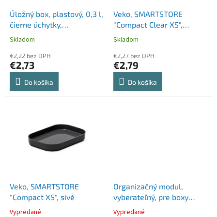
o
o
d
Úložný box, plastový, 0,3 l,
Veko, SMARTSTORE
v
u
čierne úchytky,
"Compact Clear XS",
k
SMARTSTORE "Classic
priehľadné
Skladom
Skladom
t
0,5", priehľadný
o
€2,22 bez DPH
€2,27 bez DPH
€2,73
€2,79
v
Do košíka
Do košíka
Veko, SMARTSTORE
Organizačný modul,
"Compact XS", sivé
vyberateľný, pre boxy
Classic 15, vysoký, 1,6 l,
Vypredané
Vypredané