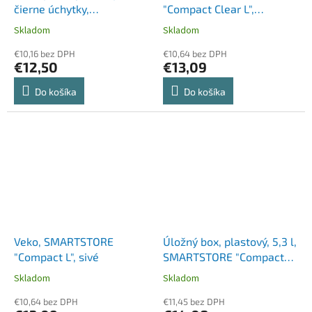
čierne úchytky,
"Compact Clear L",
SMARTSTORE "Classic 15",
priehľadné
Skladom
Skladom
priehľadný
€10,16 bez DPH
€10,64 bez DPH
€12,50
€13,09
Do košíka
Do košíka
Veko, SMARTSTORE
Úložný box, plastový, 5,3 l,
"Compact L", sivé
SMARTSTORE "Compact
Clear M", priehľadný
Skladom
Skladom
€10,64 bez DPH
€11,45 bez DPH