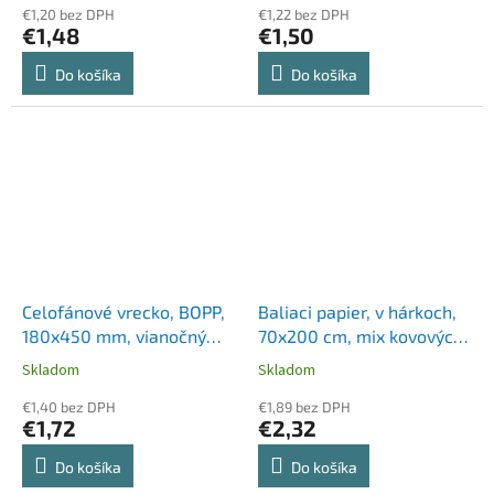
€1,20 bez DPH
€1,22 bez DPH
€1,48
€1,50
Do košíka
Do košíka
Celofánové vrecko, BOPP,
Baliaci papier, v hárkoch,
180x450 mm, vianočný
70x200 cm, mix kovových
vzor
farieb
Skladom
Skladom
€1,40 bez DPH
€1,89 bez DPH
€1,72
€2,32
Do košíka
Do košíka