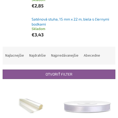
Skladom
€2,85
Saténová stuha, 15 mm x 22 m, biela s čiernymi
bodkami
Skladom
€3,43
R
a
Najlacnejšie
Najdrahšie
Najpredávanejšie
Abecedne
d
e
n
OTVORIŤ FILTER
i
e
V
p
ý
r
p
o
i
d
s
u
p