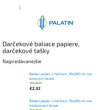
Prejsť
NÁKUP
na
obsah
KOŠÍK
Darčekové baliace papiere,
darčekové tašky
Najpredávanejšie
Baliaci papier, v hárkoch, 70x200 cm, mix
kovových farieb
Skladom
€2,32
Baliaci papier, v hárkoch, 70x200 cm, mix
trblietavých farieb