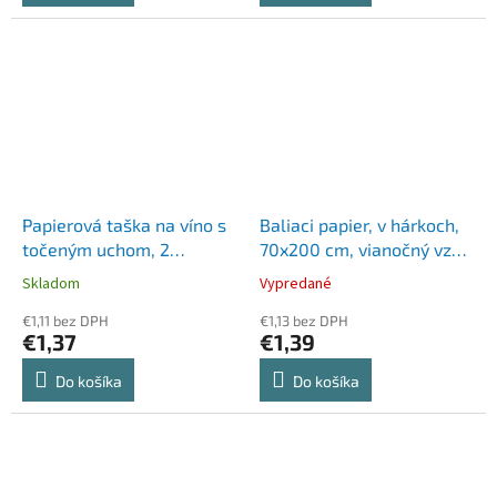
Papierová taška na víno s
Baliaci papier, v hárkoch,
točeným uchom, 2
70x200 cm, vianočný vzor
priehradka, prírodná
1, VICTORIA PAPER
Skladom
Vypredané
€1,11 bez DPH
€1,13 bez DPH
€1,37
€1,39
Do košíka
Do košíka