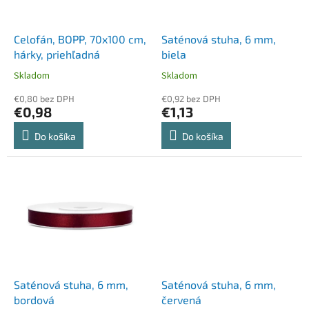
k
r
t
o
o
d
Celofán, BOPP, 70x100 cm,
Saténová stuha, 6 mm,
v
u
hárky, priehľadná
biela
k
Skladom
Skladom
t
o
€0,80 bez DPH
€0,92 bez DPH
€0,98
€1,13
v
Do košíka
Do košíka
Saténová stuha, 6 mm,
Saténová stuha, 6 mm,
bordová
červená