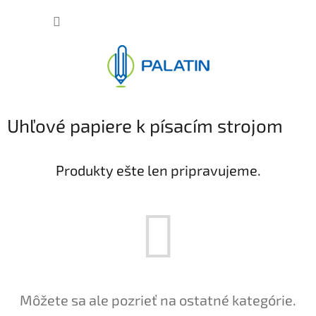
Prejsť
NÁKUP
na
obsah
KOŠÍK
Uhľové papiere k písacím strojom
Produkty ešte len pripravujeme.
Môžete sa ale pozrieť na ostatné kategórie.