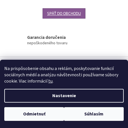
SPÄŤ DO OBCHODU
Garancia doručenia
nepoškodeného tovaru
Z
á
Na prispôsobenie obsahu a reklám, poskytovanie funkcií
Vytvoril Shoptet
p
sociálnych médií a analýzu návštevnosti používame súbory
ä
cookie. Viac informácií
tu
.
t
Copyright 2026
www.palatin.sk
. Všetky práva vyhradené.
Upraviť
i
nastavenie cookies
Nastavenie
e
Odmietnuť
Súhlasím