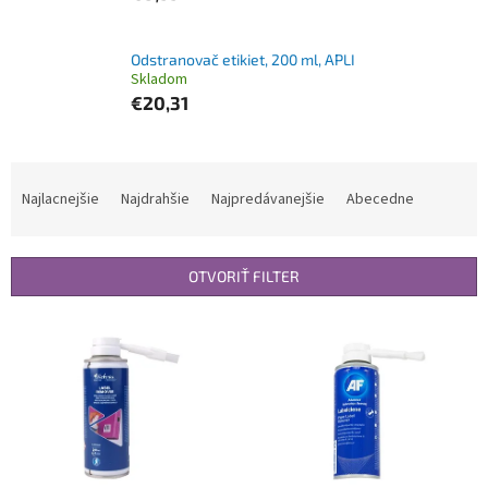
Odstranovač etikiet, 200 ml, APLI
Skladom
€20,31
R
a
Najlacnejšie
Najdrahšie
Najpredávanejšie
Abecedne
d
e
n
OTVORIŤ FILTER
i
e
V
p
ý
r
p
o
i
d
s
u
p
k
r
t