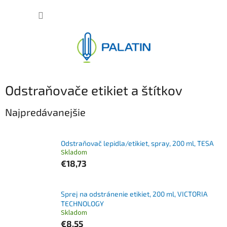
Prejsť
NÁKUP
na
obsah
KOŠÍK
Odstraňovače etikiet a štítkov
Najpredávanejšie
Odstraňovač lepidla/etikiet, spray, 200 ml, TESA
Skladom
€18,73
Sprej na odstránenie etikiet, 200 ml, VICTORIA
TECHNOLOGY
Skladom
€8,55