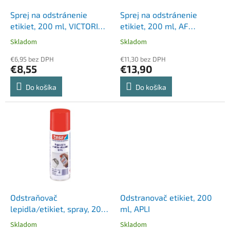
o
o
d
Sprej na odstránenie
Sprej na odstránenie
v
u
etikiet, 200 ml, VICTORIA
etikiet, 200 ml, AF
k
TECHNOLOGY
"Labelclene"
Skladom
Skladom
t
o
€6,95 bez DPH
€11,30 bez DPH
€8,55
€13,90
v
Do košíka
Do košíka
Odstraňovač
Odstranovač etikiet, 200
lepidla/etikiet, spray, 200
ml, APLI
ml, TESA
Skladom
Skladom