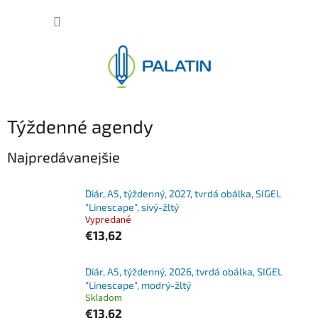
Prejsť
NÁKUP
na
obsah
KOŠÍK
Týždenné agendy
Najpredávanejšie
Diár, A5, týždenný, 2027, tvrdá obálka, SIGEL
"Linescape", sivý-žltý
Vypredané
€13,62
Diár, A5, týždenný, 2026, tvrdá obálka, SIGEL
"Linescape", modrý-žltý
Skladom
€13,62