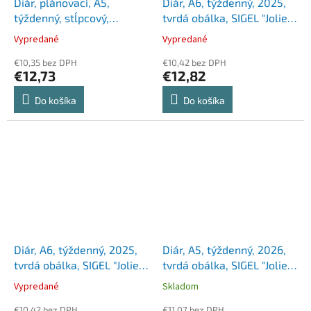
Diár, plánovací, A5,
Diár, A6, týždenný, 2025,
týždenný, stĺpcový,
tvrdá obálka, SIGEL "Jolie",
DAYLINER "Smart Red", s
indigo modrý
Vypredané
Vypredané
perom
€10,35 bez DPH
€10,42 bez DPH
€12,73
€12,82
Do košíka
Do košíka
Diár, A6, týždenný, 2025,
Diár, A5, týždenný, 2026,
tvrdá obálka, SIGEL "Jolie",
tvrdá obálka, SIGEL "Jolie",
sky modrý
Butterfly Confetti Candy
Vypredané
Skladom
€10,42 bez DPH
€11,07 bez DPH