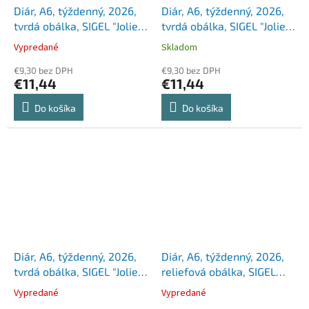
Diár, A6, týždenný, 2026,
Diár, A6, týždenný, 2026,
tvrdá obálka, SIGEL "Jolie",
tvrdá obálka, SIGEL "Jolie",
Mocca Meringue
Mystic Aquamarin
Vypredané
Skladom
€9,30 bez DPH
€9,30 bez DPH
€11,44
€11,44
Do košíka
Do košíka
Diár, A6, týždenný, 2026,
Diár, A6, týždenný, 2026,
tvrdá obálka, SIGEL "Jolie",
reliefová obálka, SIGEL
Violet Jungle Fever
"Jolie", kobaltovo modrý
Vypredané
Vypredané