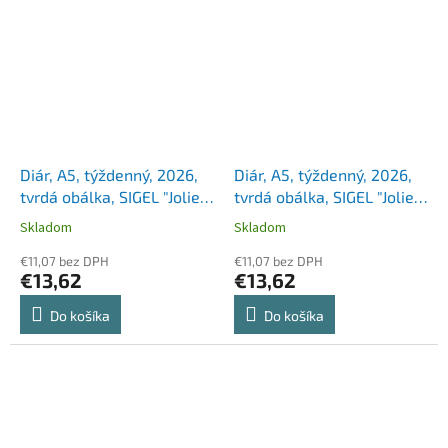
Diár, A5, týždenný, 2026,
Diár, A5, týždenný, 2026,
tvrdá obálka, SIGEL "Jolie",
tvrdá obálka, SIGEL "Jolie",
Enchanted Sky
Green Jungle Fever
Skladom
Skladom
€11,07 bez DPH
€11,07 bez DPH
€13,62
€13,62
Do košíka
Do košíka