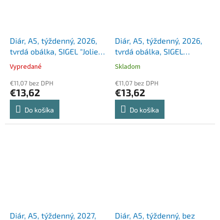
Diár, A5, týždenný, 2026,
Diár, A5, týždenný, 2026,
tvrdá obálka, SIGEL "Jolie",
tvrdá obálka, SIGEL
Mystic Mauve
"Linescape", modrý-žltý
Vypredané
Skladom
€11,07 bez DPH
€11,07 bez DPH
€13,62
€13,62
Do košíka
Do košíka
Diár, A5, týždenný, 2027,
Diár, A5, týždenný, bez