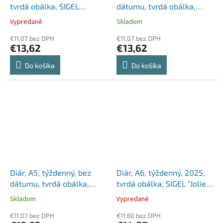
tvrdá obálka, SIGEL
dátumu, tvrdá obálka,
"Linescape", sivý-žltý
SIGEL "Jolie", Flower Love
Vypredané
Skladom
€11,07 bez DPH
€11,07 bez DPH
€13,62
€13,62
Do košíka
Do košíka
Diár, A5, týždenný, bez
Diár, A6, týždenný, 2025,
dátumu, tvrdá obálka,
tvrdá obálka, SIGEL "Jolie",
SIGEL "Jolie", Mint
Grey love
Skladom
Vypredané
Inspiration
€11,07 bez DPH
€11,60 bez DPH