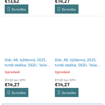
€13,62
€14,27
Do košíka
Do košíka
Diár, A6, týždenný, 2025,
Diár, A6, týždenný, 2025,
tvrdá obálka, SIGEL "Jolie",
tvrdá obálka, SIGEL "Jolie",
Cosmic Fantasy Blue
Violet Jungle Fever
Vypredané
Vypredané
€11,60 bez DPH
€11,60 bez DPH
€14,27
€14,27
Do košíka
Do košíka