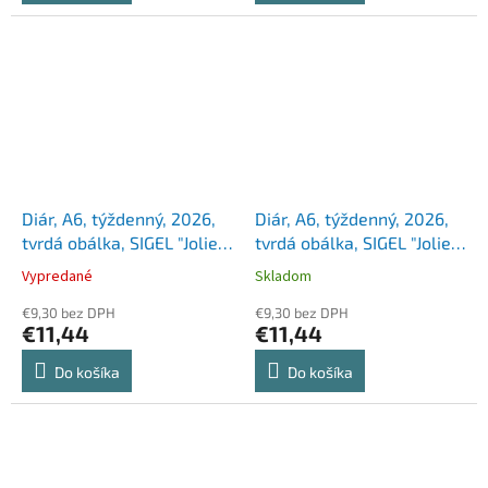
Diár, A6, týždenný, 2026,
Diár, A6, týždenný, 2026,
tvrdá obálka, SIGEL "Jolie",
tvrdá obálka, SIGEL "Jolie",
Enchanted Nature
Butterfly Confetti Sky
Vypredané
Skladom
€9,30 bez DPH
€9,30 bez DPH
€11,44
€11,44
Do košíka
Do košíka