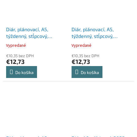
Diár, plánovací, A5,
Diár, plánovací, A5,
týždenný, stĺpcový,
týždenný, stĺpcový,
DAYLINER "Elastic Blue", s
DAYLINER "Smart Blue", s
Vypredané
Vypredané
perom
perom
€10,35 bez DPH
€10,35 bez DPH
€12,73
€12,73
Do košíka
Do košíka