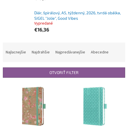
Diár, špirálový, A5, týždenný, 2026, tvrdá obálka,
SIGEL "Jolie", Good Vibes
Vypredané
€16,36
R
a
Najlacnejšie
Najdrahšie
Najpredávanejšie
Abecedne
d
e
n
OTVORIŤ FILTER
i
e
V
p
ý
r
p
o
i
d
s
u
p
k
r
t