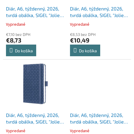
o
o
d
Diár, A6, týždenný, 2026,
Diár, A6, týždenný, 2026,
v
u
tvrdá obálka, SIGEL "Jolie",
tvrdá obálka, SIGEL "Jolie",
k
Green Floral Serenity
aqua zelený
Vypredané
Vypredané
t
o
€7,10 bez DPH
€8,53 bez DPH
€8,73
€10,49
v
Do košíka
Do košíka
Diár, A6, týždenný, 2026,
Diár, A6, týždenný, 2026,
tvrdá obálka, SIGEL "Jolie",
tvrdá obálka, SIGEL "Jolie",
indigo modrý
mätovo zelený
Vypredané
Vypredané