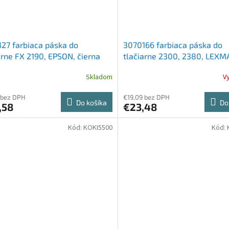
27 farbiaca páska do
3070166 farbiaca páska do
arne FX 2190, EPSON, čierna
tlačiarne 2300, 2380, LEXM
čierna, 4 milión charakterov
Skladom
V
 bez DPH
€19,09 bez DPH
Do košíka
Do
,58
€23,48
Kód:
KOKI5500
Kód: