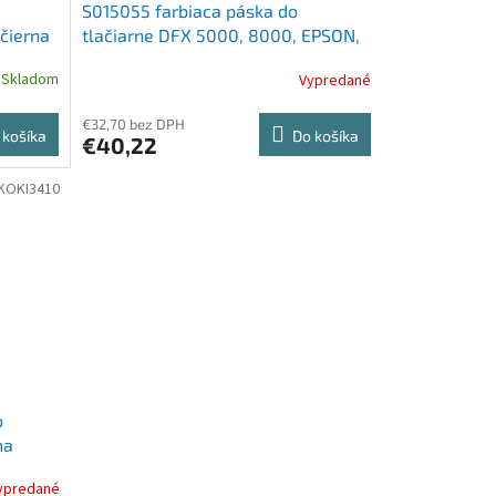
S015055 farbiaca páska do
čierna
tlačiarne DFX 5000, 8000, EPSON,
8766, čierna
Skladom
Vypredané
€32,70 bez DPH
 košíka
Do košíka
€40,22
KOKI3410
o
na
ypredané