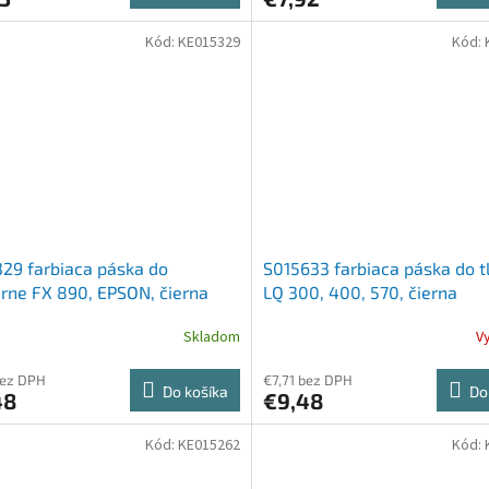
Kód:
KE015329
Kód:
29 farbiaca páska do
S015633 farbiaca páska do tl
arne FX 890, EPSON, čierna
LQ 300, 400, 570, čierna
Skladom
V
bez DPH
€7,71 bez DPH
Do košíka
Do
48
€9,48
Kód:
KE015262
Kód: