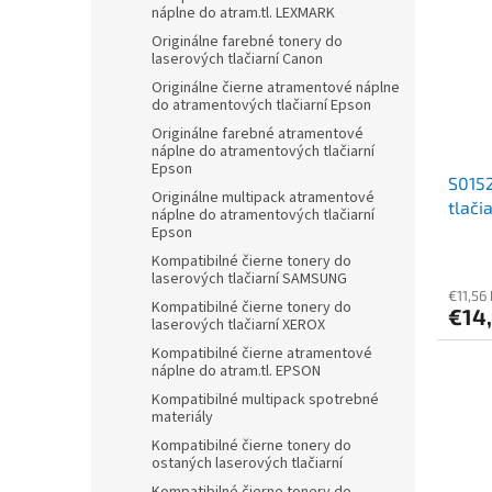
náplne do atram.tl. LEXMARK
Originálne farebné tonery do
laserových tlačiarní Canon
Originálne čierne atramentové náplne
do atramentových tlačiarní Epson
Originálne farebné atramentové
náplne do atramentových tlačiarní
Epson
S0152
Originálne multipack atramentové
tlači
náplne do atramentových tlačiarní
čiern
Epson
Kompatibilné čierne tonery do
laserových tlačiarní SAMSUNG
€11,56
Kompatibilné čierne tonery do
€14
laserových tlačiarní XEROX
Kompatibilné čierne atramentové
náplne do atram.tl. EPSON
Kompatibilné multipack spotrebné
materiály
Kompatibilné čierne tonery do
ostaných laserových tlačiarní