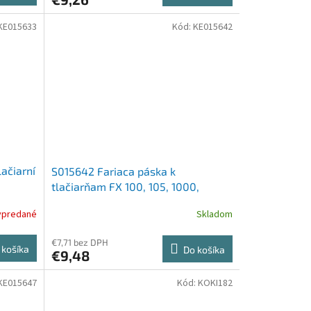
KE015633
Kód:
KE015642
ačiarní
S015642 Fariaca páska k
tlačiarňam FX 100, 105, 1000,
EPSON LX1170 čierna
ypredané
Skladom
€7,71 bez DPH
 košíka
Do košíka
€9,48
KE015647
Kód:
KOKI182