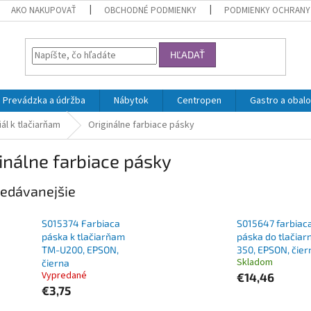
AKO NAKUPOVAŤ
OBCHODNÉ PODMIENKY
PODMIENKY OCHRANY
HĽADAŤ
Prevádzka a údržba
Nábytok
Centropen
Gastro a obalo
ál k tlačiarňam
Originálne farbiace pásky
inálne farbiace pásky
edávanejšie
S015374 Farbiaca
S015647 farbiac
páska k tlačiarňam
páska do tlačiar
TM-U200, EPSON,
350, EPSON, čier
Skladom
čierna
Vypredané
€14,46
€3,75