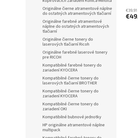
kopírovacích zariadení Konica-Minolta
Originálne čierne atramentové náplne
€39,91
do ostatných atramentových tlačiarní
€49
Originálne farebné atramentové
náplne do ostatných atramentových
tlačiarní
Originálne čierne tonery do
laserových tlačiarní Ricoh
Originálne farebné laserové tonery
pre RICOH
Kompatibilné farebné tonery do
zariadení KYOCERA
Kompatibilné čierne tonery do
laserových tlačiarní BROTHER
Kompatibilné čierne tonery do
zariadení KYOCERA
Kompatibilné čierne tonery do
zariadení OKI
Kompatibilné bubnové jednotky
HP originálne atramentové náplne
multipack