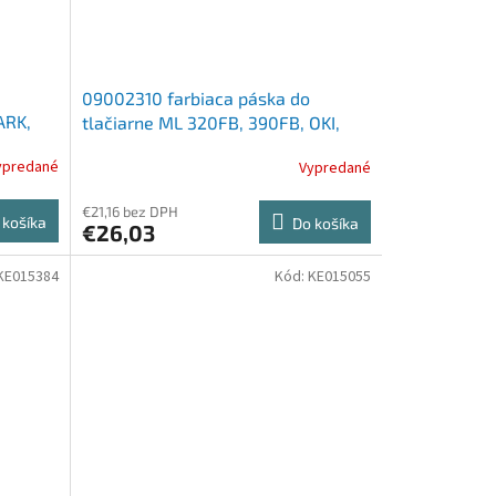
09002310 farbiaca páska do
ARK,
tlačiarne ML 320FB, 390FB, OKI,
čierna
ypredané
Vypredané
€21,16 bez DPH
 košíka
Do košíka
€26,03
KE015384
Kód:
KE015055