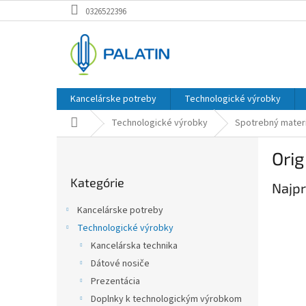
Prejsť
0326522396
na
obsah
Kancelárske potreby
Technologické výrobky
Domov
Technologické výrobky
Spotrebný materi
B
Orig
o
Preskočiť
č
Kategórie
kategórie
Najpr
n
ý
Kancelárske potreby
p
Technologické výrobky
a
Kancelárska technika
n
e
Dátové nosiče
l
Prezentácia
Doplnky k technologickým výrobkom