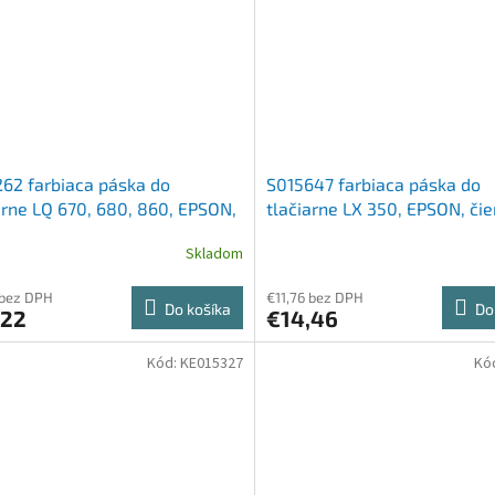
62 farbiaca páska do
S015647 farbiaca páska do
arne LQ 670, 680, 860, EPSON,
tlačiarne LX 350, EPSON, čie
a
Skladom
 bez DPH
€11,76 bez DPH
Do košíka
Do
,22
€14,46
Kód:
KE015327
Kó