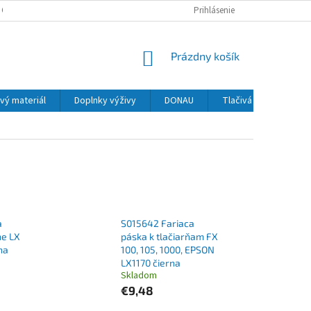
 OSOBNÝCH ÚDAJOV
Prihlásenie
NÁKUPNÝ
Prázdny košík
KOŠÍK
vý materiál
Doplnky výživy
DONAU
Tlačivá
MAPED
a
S015642 Fariaca
ne LX
páska k tlačiarňam FX
na
100, 105, 1000, EPSON
LX1170 čierna
Skladom
€9,48