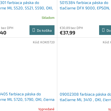
301 farbiaca páska do
S015384 farbiaca páska do
arne ML 5520, 5521, 5590, OKI,
tlačiarne DFX 9000, EPSON, 
a
Skladom
8 bez DPH
€30,89 bez DPH
Do košíka
Do
,40
€37,99
Kód:
KOKI5720
Kód:
405 farbiaca páska do
09002308 farbiaca páska d
arne ML 5720, 5790, OKI, čierna
tlačiarne ML 3410 , OKI, čier
Vypredané
V