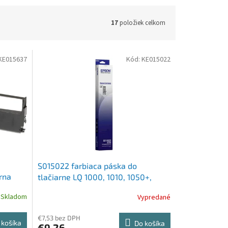
17
položiek celkom
KE015637
Kód:
KE015022
S015022 farbiaca páska do
rna
tlačiarne LQ 1000, 1010, 1050+,
EPSON, 7754, čierna
Skladom
Vypredané
€7,53 bez DPH
 košíka
Do košíka
€9,26