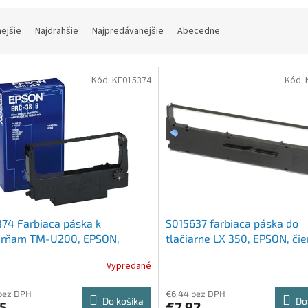
nejšie
Najdrahšie
Najpredávanejšie
Abecedne
Kód:
KE015374
Kód:
74 Farbiaca páska k
S015637 farbiaca páska do
iarňam TM-U200, EPSON,
tlačiarne LX 350, EPSON, čie
a
Vypredané
bez DPH
€6,44 bez DPH
Do košíka
Do
5
€7,92