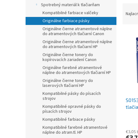
Spotrebný materiál k tlačiarňam
R
a
Kompatibilné farbiace valčeky
Najlac
d
Originálne farbiace pásky
e
Originálne čierne atramentové náplne
V
n
do atramentových tlačiarní Canon
ý
i
Originálne čierne atramentové náplne
p
e
do atramentových tlačiarní HP
i
p
Originálne čierne tonery do
kopírovacích zariadení Canon
s
r
p
o
Originálne farebné atramentové
náplne do atramentových tlačiarní HP
r
d
o
u
Originálne čierne tonery do
laserových tlačiarní HP
d
k
Kompatibilné pásky do písacích
u
t
strojov
S0153
k
o
Kompatibilné opravné pásky do
tlač
t
v
písacích strojov
čiern
o
Kompatibilné farbiace pásky
v
Kompatibilné farebné atramentové
€3,05 
náplne do atram.tl. HP
€3,7