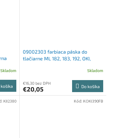
09002303 farbiaca páska do
rna
tlačiarne ML 182, 183, 192, OKI,
čierna
Skladom
Skladom
€16,30 bez DPH
 košíka
Do košíka
€20,05
d:
KII2380
Kód:
KOKI390FB