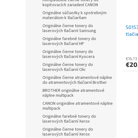
Kompatibilné čierne tonery do
kopírovacích zariadení CANON
Originálne súčiastky k spotrebným
materiálom k tlačiarňam
Originálne čierne tonery do
S0153
laserových tlačiarní Samsung
tlači
Originálne farebné tonery do
laserových tlačiarní HP
Originálne čierne tonery do
laserových tlačiarní Kyocera
€16,73
€20
Originálne čierne tonery do
laserových tlačiarní Oki
Originálne čierne atramentové náplne
do atramentových tlačiarní Brother
BROTHER originálne atramentové
náplne multipack
CANON originálne atramentové náplne
multipack
Originálne farebné tonery do
laserových tlačiarní Xerox
Originálne čierne tonery do
laserových tlačiarní Xerox